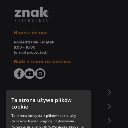
Napisz do nas
Poniedziałek - Piątek
8:00 - 18:00
[email protected]
Bądź z nami na bieżąco
O Księgarni Znak
Ta strona używa plików
cookie
Zakupy u nas
Ta strona korzysta z plików cookie, aby
Nasza oferta
zapewnić lepszą wygodę użytkowania.
Korzystając z tej strony, wyrażasz zgodę na