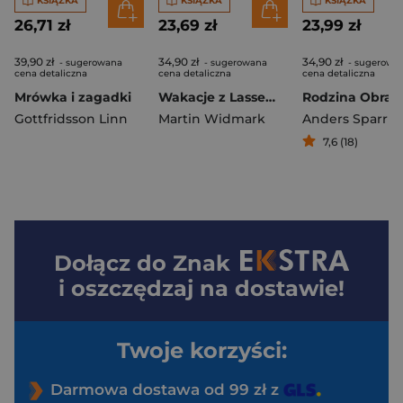
KSIĄŻKA
KSIĄŻKA
KSIĄŻKA
26,71 zł
23,69 zł
23,99 zł
39,90 zł
34,90 zł
34,90 zł
- sugerowana
- sugerowana
- sugerowa
cena detaliczna
cena detaliczna
cena detaliczna
Mrówka i zagadki
Wakacje z Lassem i Mają. Turniej w Valleby
Gottfridsson Linn
Martin Widmark
Anders Sparrin
7,6 (18)
Dołącz do
Znak
i oszczędzaj na dostawie!
Twoje korzyści:
Darmowa dostawa od 99 zł z