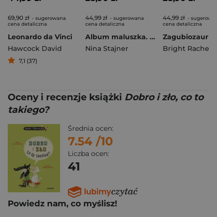
69,90 zł
44,99 zł
44,99 zł
- sugerowana
- sugerowana
- sugerowa
cena detaliczna
cena detaliczna
cena detaliczna
Leonardo da Vinci
Album maluszka. Pierwszy rok. Baby love
Zagubiozaur
Hawcock David
Nina Stajner
Bright Rachel
7,1 (37)
Oceny i recenzje książki
Dobro i zło, co to
takiego?
Średnia ocen:
7.54
/10
Liczba ocen:
41
Powiedz nam, co myślisz!