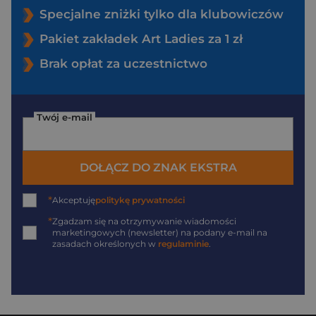
Specjalne zniżki tylko dla klubowiczów
Pakiet zakładek Art Ladies za 1 zł
Brak opłat za uczestnictwo
Twój e-mail
DOŁĄCZ DO ZNAK EKSTRA
*
Akceptuję
politykę prywatności
*
Zgadzam się na otrzymywanie wiadomości
marketingowych (newsletter) na podany
e-mail
na
zasadach określonych w
regulaminie
.