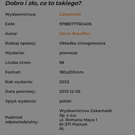
Dobro i zło, co to takiego?
Wydawnictwo:
Zakamarki
EAN:
9788377760406
Autor:
Oscar Brenifier
Rodzaj oprawy:
Okładka zintegrowana
Wydanie:
pierwsze
Liczba stron:
96
Format:
180x235mm
Rok wydania:
2022
Data premiery:
2013-12-05
Język wydania:
polski
Wydawnictwo Zakamarki
Sp. z o.o.
Podmiot
ul. Romana Maya 1
odpowiedzialny:
61-371 Poznań
PL