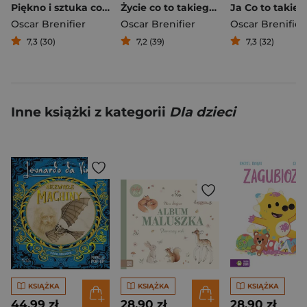
Piękno i sztuka co to takiego?
Życie co to takiego?
Ja Co to takieg
Oscar Brenifier
Oscar Brenifier
Oscar Brenifier
7,3 (30)
7,2 (39)
7,3 (32)
Inne książki z kategorii
Dla dzieci
KSIĄŻKA
KSIĄŻKA
KSIĄŻKA
44,99 zł
28,90 zł
28,90 zł