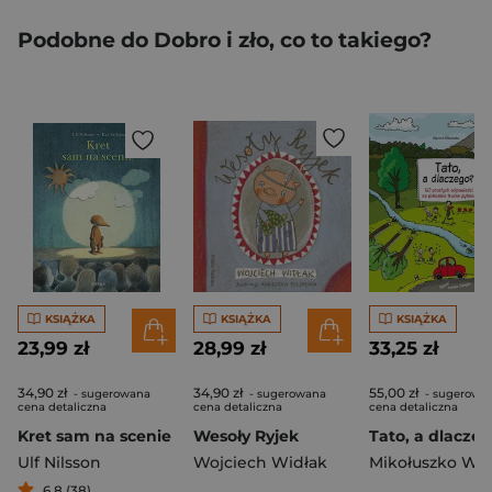
Podobne do Dobro i zło, co to takiego?
KSIĄŻKA
KSIĄŻKA
KSIĄŻKA
23,99 zł
28,99 zł
33,25 zł
34,90 zł
34,90 zł
55,00 zł
- sugerowana
- sugerowana
- sugerowa
cena detaliczna
cena detaliczna
cena detaliczna
Kret sam na scenie
Wesoły Ryjek
Tato, a dlacze
Ulf Nilsson
Wojciech Widłak
6,8 (38)