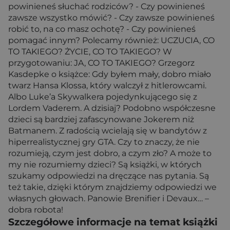
powinieneś słuchać rodziców? - Czy powinieneś
zawsze wszystko mówić? - Czy zawsze powinieneś
robić to, na co masz ochotę? - Czy powinieneś
pomagać innym? Polecamy również: UCZUCIA, CO
TO TAKIEGO? ŻYCIE, CO TO TAKIEGO? W
przygotowaniu: JA, CO TO TAKIEGO? Grzegorz
Kasdepke o książce: Gdy byłem mały, dobro miało
twarz Hansa Klossa, który walczył z hitlerowcami.
Albo Luke’a Skywalkera pojedynkującego się z
Lordem Vaderem. A dzisiaj? Podobno współczesne
dzieci są bardziej zafascynowane Jokerem niż
Batmanem. Z radością wcielają się w bandytów z
hiperrealistycznej gry GTA. Czy to znaczy, że nie
rozumieją, czym jest dobro, a czym zło? A może to
my nie rozumiemy dzieci? Są książki, w których
szukamy odpowiedzi na dręczące nas pytania. Są
też takie, dzięki którym znajdziemy odpowiedzi we
własnych głowach. Panowie Brenifier i Devaux… –
dobra robota!
Szczegółowe informacje na temat książki