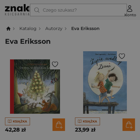
Czego szukasz?
Konto
Katalog
Autorzy
Eva Eriksson
Eva Eriksson
KSIĄŻKA
KSIĄŻKA
42,28 zł
23,99 zł