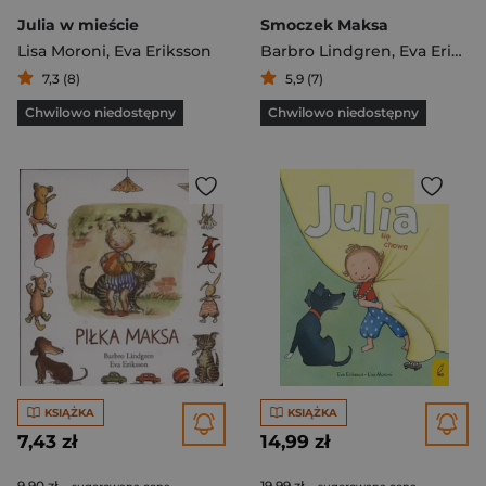
Julia w mieście
Smoczek Maksa
Lisa Moroni
,
Eva Eriksson
Barbro Lindgren
,
Eva Eriksson
7,3 (8)
5,9 (7)
Chwilowo niedostępny
Chwilowo niedostępny
KSIĄŻKA
KSIĄŻKA
7,43 zł
14,99 zł
9,90 zł
19,99 zł