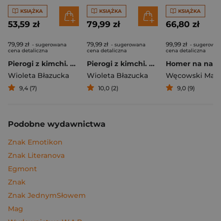
KSIĄŻKA
KSIĄŻKA
KSIĄŻKA
53,59 zł
79,99 zł
66,80 zł
79,99 zł
79,99 zł
99,99 zł
- sugerowana
- sugerowana
- sugerowa
cena detaliczna
cena detaliczna
cena detaliczna
Pierogi z kimchi. Moje ulubione azjatyckie przepisy
Pierogi z kimchi. Moje ulubione azjatyckie przepisy - książka z autografem
Wioleta Błazucka
Wioleta Błazucka
Węcowski Mar
9,4 (7)
10,0 (2)
9,0 (9)
Podobne wydawnictwa
Znak Emotikon
Znak Literanova
Egmont
Znak
Znak JednymSłowem
Mag