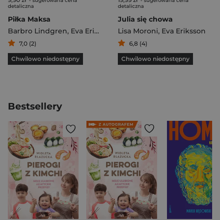
- sugerowana cena
- sugerowana cena
detaliczna
detaliczna
Piłka Maksa
Julia się chowa
Barbro Lindgren
,
Eva Eriksson
Lisa Moroni
,
Eva Eriksson
7,0 (2)
6,8 (4)
Chwilowo niedostępny
Chwilowo niedostępny
Bestsellery