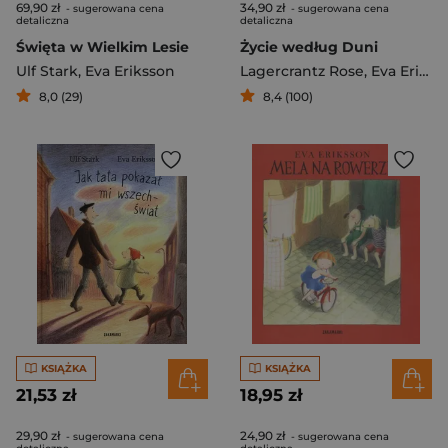
69,90 zł
34,90 zł
- sugerowana cena
- sugerowana cena
detaliczna
detaliczna
Święta w Wielkim Lesie
Życie według Duni
Ulf Stark
,
Eva Eriksson
Lagercrantz Rose
,
Eva Eriksson
8,0 (29)
8,4 (100)
KSIĄŻKA
KSIĄŻKA
21,53 zł
18,95 zł
29,90 zł
24,90 zł
- sugerowana cena
- sugerowana cena