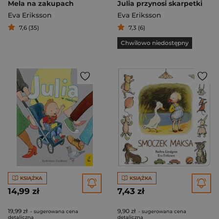
Mela na zakupach
Julia przynosi skarpetki
Eva Eriksson
Eva Eriksson
7,6 (35)
7,3 (6)
Chwilowo niedostępny
KSIĄŻKA
KSIĄŻKA
14,99 zł
7,43 zł
19,99 zł
9,90 zł
- sugerowana cena
- sugerowana cena
detaliczna
detaliczna