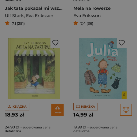
detaliczna
detaliczna
Jak tata pokazał mi wszechświat
Mela na rowerze
Ulf Stark
,
Eva Eriksson
Eva Eriksson
7,1 (251)
7,4 (36)
KSIĄŻKA
KSIĄŻKA
18,93 zł
14,99 zł
24,90 zł
19,99 zł
- sugerowana cena
- sugerowana cena
detaliczna
detaliczna