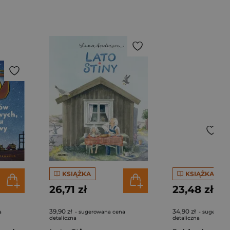
KSIĄŻKA
KSIĄŻKA
26,71 zł
23,48 zł
39,90 zł
34,90 zł
a
- sugerowana cena
- sugerowa
detaliczna
detaliczna