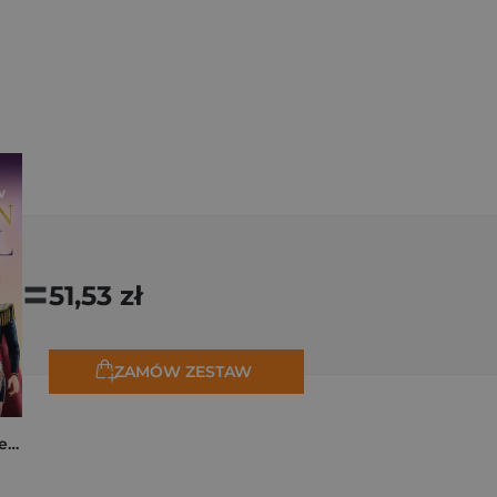
=
51,53 zł
ZAMÓW ZESTAW
K-popowe łowczynie demonów. Mój golden journal. Oficjalny dziennik