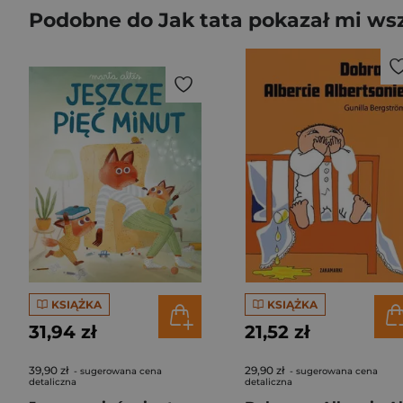
Podobne do Jak tata pokazał mi ws
KSIĄŻKA
KSIĄŻKA
31,94 zł
21,52 zł
39,90 zł
29,90 zł
- sugerowana cena
- sugerowana cena
detaliczna
detaliczna