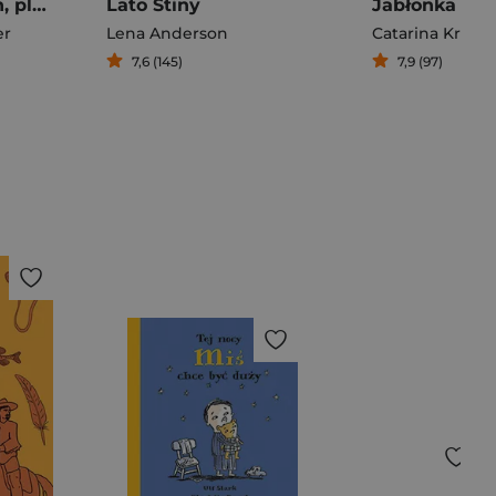
Snów kolorowych, placu budowy
Lato Stiny
Jabłonka Eli
er
Lena Anderson
Catarina Kruusv
7,6 (145)
7,9 (97)