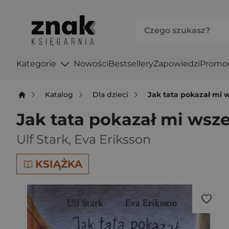
Kategorie
Nowości
Bestsellery
Zapowiedzi
Promo
Katalog
Dla dzieci
Jak tata pokazał mi 
Jak tata pokazał mi wsz
Ulf Stark
,
Eva Eriksson
KSIĄŻKA