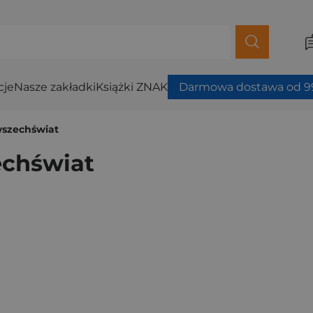
cje
Nasze zakładki
Książki ZNAK
Darmowa dostawa od 99
wszechświat
echświat