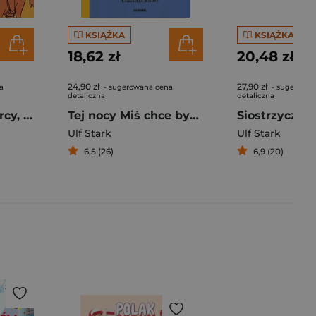
KSIĄŻKA
KSIĄŻKA
18,62 zł
20,48 zł
24,90 zł
27,90 zł
a
- sugerowana cena
- sugerowan
detaliczna
detaliczna
Mój przyjaciel Percy, Buffalo Bill i ja
Tej nocy Miś chce być duży
Siostrzyczka
Ulf Stark
Ulf Stark
6,5 (26)
6,9 (20)