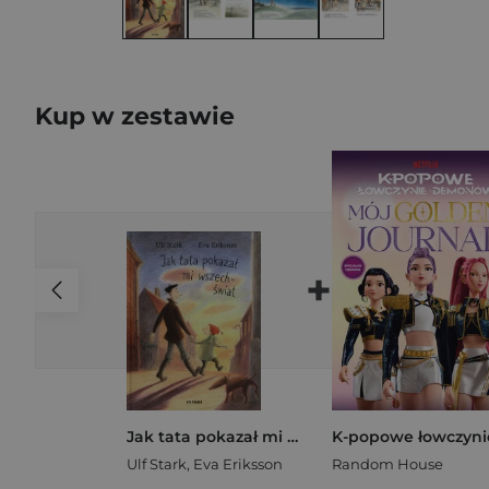
Kup w zestawie
+
Jak tata pokazał mi wszechświat
Ulf Stark
,
Eva Eriksson
Random House