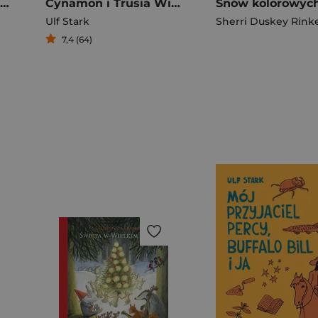
Dobranoc Albercie Albertsonie
Cynamon i Trusia Wierszyki o złości i radości
Ulf Stark
Sherri Duskey Rink
7,4 (64)