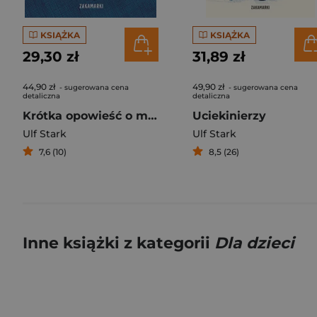
KSIĄŻKA
KSIĄŻKA
29,30 zł
31,89 zł
44,90 zł
49,90 zł
- sugerowana cena
- sugerowana cena
detaliczna
detaliczna
Krótka opowieść o miłości
Uciekinierzy
Ulf Stark
Ulf Stark
7,6 (10)
8,5 (26)
Inne książki z kategorii
Dla dzieci