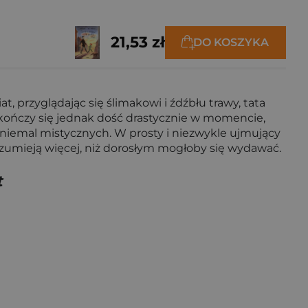
21,53 zł
DO KOSZYKA
, przyglądając się ślimakowi i źdźbłu trawy, tata
la kończy się jednak dość drastycznie w momencie,
i niemal mistycznych. W prosty i niezwykle ujmujący
zumieją więcej, niż dorosłym mogłoby się wydawać.
t