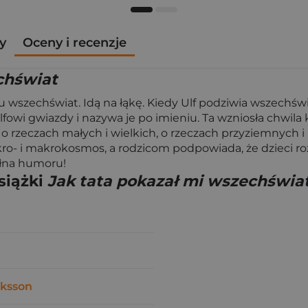
y
Oceny i recenzje
chświat
 wszechświat. Idą na łąkę. Kiedy Ulf podziwia wszechświat
 Ulfowi gwiazdy i nazywa je po imieniu. Ta wzniosła chwi
 o rzeczach małych i wielkich, o rzeczach przyziemnych 
ro- i makrokosmos, a rodzicom podpowiada, że dzieci ro
ełna humoru!
siążki
Jak tata pokazał mi wszechświa
iksson