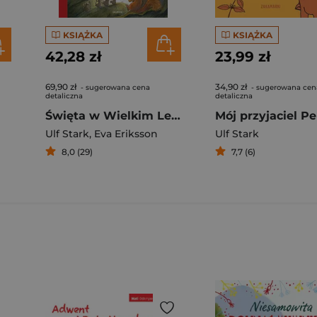
KSIĄŻKA
KSIĄŻKA
42,28 zł
23,99 zł
69,90 zł
34,90 zł
- sugerowana cena
- sugerowana cen
detaliczna
detaliczna
Święta w Wielkim Lesie
Ulf Stark
,
Eva Eriksson
Ulf Stark
8,0 (29)
7,7 (6)