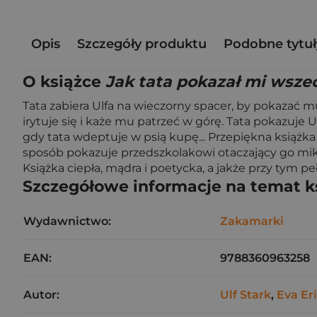
Opis
Szczegóły produktu
Podobne tytuł
O książce
Jak tata pokazał mi wsze
Tata zabiera Ulfa na wieczorny spacer, by pokazać mu
irytuje się i każe mu patrzeć w górę. Tata pokazuje
gdy tata wdeptuje w psią kupę... Przepiękna książka
sposób pokazuje przedszkolakowi otaczający go mik
Książka ciepła, mądra i poetycka, a jakże przy tym p
Szczegółowe informacje na temat k
Wydawnictwo:
Zakamarki
EAN:
9788360963258
Autor:
Ulf Stark
,
Eva Er