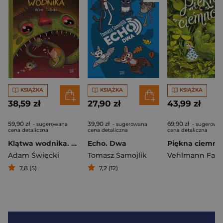
KSIĄŻKA
KSIĄŻKA
KSIĄŻKA
38,59 zł
27,90 zł
43,99 zł
59,90 zł
39,90 zł
69,90 zł
- sugerowana
- sugerowana
- sugerowa
cena detaliczna
cena detaliczna
cena detaliczna
Klątwa wodnika. Kacper i spółka
Echo. Dwa
Adam Święcki
Tomasz Samojlik
Vehlmann Fabi
7,8 (5)
7,2 (12)