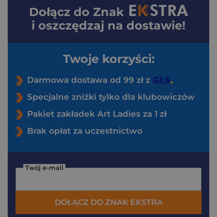
Dołącz do
Znak
i oszczędzaj na dostawie!
Twoje korzyści:
Darmowa dostawa od 99 zł z
Specjalne zniżki tylko dla klubowiczów
Pakiet zakładek Art Ladies za 1 zł
Brak opłat za uczestnictwo
Twój e-mail
DOŁĄCZ DO ZNAK EKSTRA