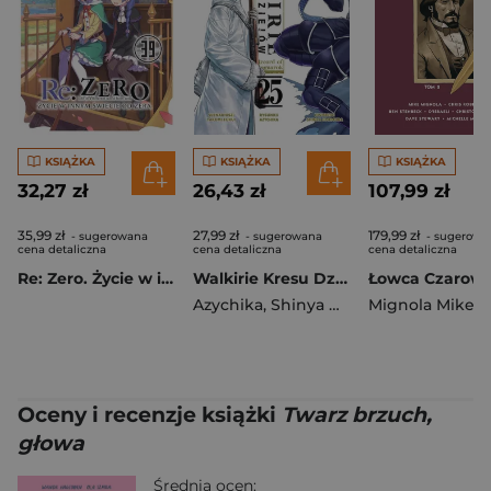
KSIĄŻKA
KSIĄŻKA
KSIĄŻKA
32,27 zł
26,43 zł
107,99 zł
35,99 zł
27,99 zł
179,99 zł
- sugerowana
- sugerowana
- sugerowa
cena detaliczna
cena detaliczna
cena detaliczna
Re: Zero. Życie w innym świecie od zera. Light Novel. Tom 39
Walkirie Kresu Dziejów Record of Ragnarok. Tom 25
Azychika
,
Shinya Umemura
Mignola Mike
Oceny i recenzje książki
Twarz brzuch,
głowa
Średnia ocen: