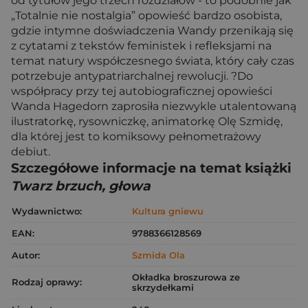
od tytułów jego trzech rozdziałów - to podobnie jak
„Totalnie nie nostalgia” opowieść bardzo osobista,
gdzie intymne doświadczenia Wandy przenikają się
z cytatami z tekstów feministek i refleksjami na
temat natury współczesnego świata, który cały czas
potrzebuje antypatriarchalnej rewolucji. ?Do
współpracy przy tej autobiograficznej opowieści
Wanda Hagedorn zaprosiła niezwykle utalentowaną
ilustratorkę, rysowniczkę, animatorkę Olę Szmidę,
dla której jest to komiksowy pełnometrażowy
debiut.
Szczegółowe informacje na temat książki
Twarz brzuch, głowa
Wydawnictwo:
Kultura gniewu
EAN:
9788366128569
Autor:
Szmida Ola
Okładka broszurowa ze
Rodzaj oprawy:
skrzydełkami