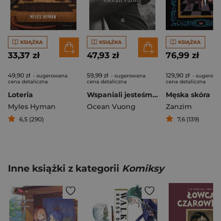
KSIĄŻKA
KSIĄŻKA
KSIĄŻKA
33,37 zł
47,93 zł
76,99 zł
49,90 zł
59,99 zł
129,90 zł
- sugerowana
- sugerowana
- sugerowa
cena detaliczna
cena detaliczna
cena detaliczna
Loteria
Wspaniali jesteśmy tylko przez chwilę
Męska skóra
Myles Hyman
Ocean Vuong
Zanzim
6,5 (290)
7,6 (139)
Inne książki z kategorii
Komiksy