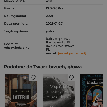
Liczba stron:
240
Format:
19.0x26.0cm
Rok wydania:
2021
Data premiery:
2021-01-27
Język wydania:
polski
kultura gniewu
Bartoszycka 10
Podmiot
04-923 Warszawa
odpowiedzialny:
PL
e-mail:
[email protected]
Podobne do Twarz brzuch, głowa