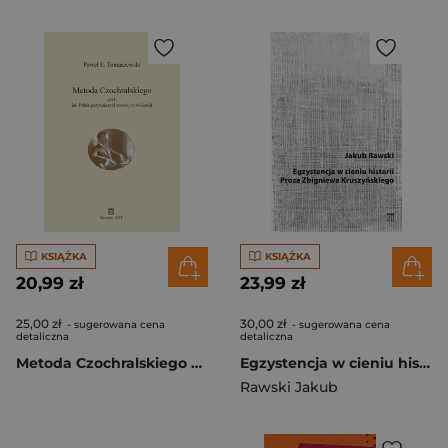
KSIĄŻKA
KSIĄŻKA
20,99 zł
23,99 zł
25,00 zł
30,00 zł
- sugerowana cena
- sugerowana cena
detaliczna
detaliczna
Metoda Czochralskiego czyli jak Polak przyspieszył rozwój cywilizacji
Egzystencja w cieniu historii. Proza Zbigniewa Kruszyńskiego
Rawski Jakub