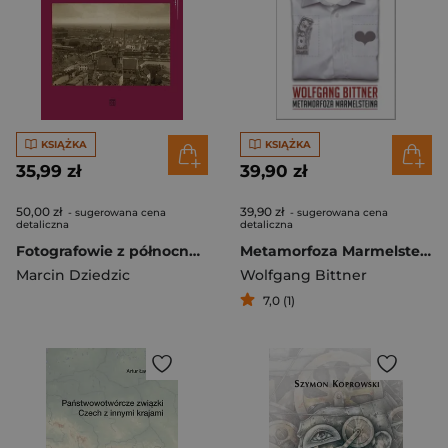
KSIĄŻKA
KSIĄŻKA
35,99 zł
39,90 zł
50,00 zł
39,90 zł
- sugerowana cena
- sugerowana cena
detaliczna
detaliczna
Fotografowie z północno-zachodniego Śląska do 1945 r.
Metamorfoza Marmelsteina
Marcin Dziedzic
Wolfgang Bittner
7,0 (1)