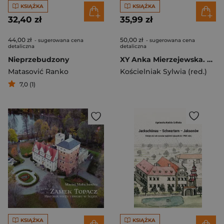
KSIĄŻKA
KSIĄŻKA
32,40 zł
35,99 zł
44,00 zł
50,00 zł
- sugerowana cena
- sugerowana cena
detaliczna
detaliczna
Nieprzebudzony
XY Anka Mierzejewska. STOP! Anatomia relacji
Matasović Ranko
Kościelniak Sylwia (red.)
7,0 (1)
KSIĄŻKA
KSIĄŻKA