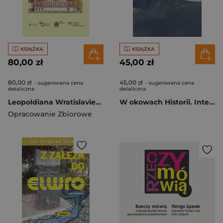
KSIĄŻKA
KSIĄŻKA
80,00 zł
45,00 zł
80,00 zł
45,00 zł
- sugerowana cena
- sugerowana cena
detaliczna
detaliczna
Leopoldiana Wratislaviensia, Rok II, 2024
W okowach Historii. Intelektualiści wobec wyzwań swoich czasów
Opracowanie Zbiorowe