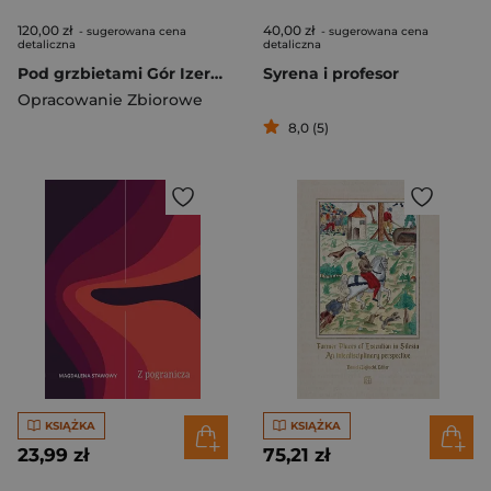
120,00 zł
40,00 zł
- sugerowana cena
- sugerowana cena
detaliczna
detaliczna
Pod grzbietami Gór Izerskich. Wiersze poetów niemieckich ze Śląska i o Śląsku
Syrena i profesor
Opracowanie Zbiorowe
8,0 (5)
KSIĄŻKA
KSIĄŻKA
23,99 zł
75,21 zł