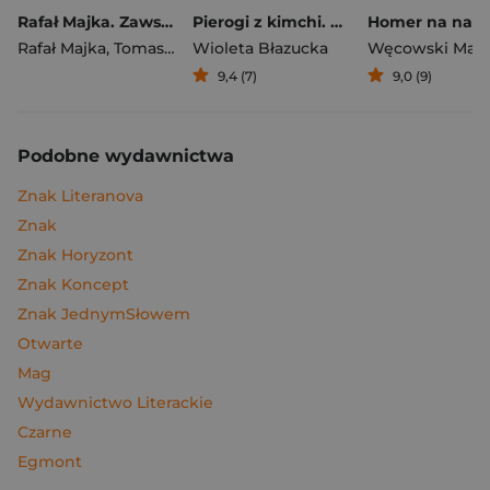
Rafał Majka. Zawsze z przodu. Rozmawia Tomasz Kalemba - książka z autografem
Pierogi z kimchi. Moje ulubione azjatyckie przepisy
Rafał Majka
,
Tomasz Kalemba
Wioleta Błazucka
Węcowski Mar
9,4 (7)
9,0 (9)
Podobne wydawnictwa
Znak Literanova
Znak
Znak Horyzont
Znak Koncept
Znak JednymSłowem
Otwarte
Mag
Wydawnictwo Literackie
Czarne
Egmont