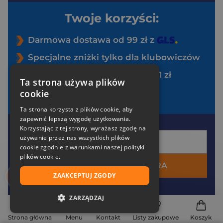
Twoje korzyści:
Darmowa dostawa od 99 zł z
Specjalne zniżki tylko dla klubowiczów
Pakiet zakładek Art Ladies za 1 zł
Ta strona używa plików
Brak opłat za uczestnictwo
cookie
Ta strona korzysta z plików cookie, aby
zapewnić lepszą wygodę użytkowania.
Korzystając z tej strony, wyrażasz zgodę na
Twój e-mail
używanie przez nas wszystkich plików
cookie zgodnie z warunkami naszej polityki
plików cookie.
DOŁĄCZ DO ZNAK EKSTRA
ZAAKCEPTUJ ZGODY
*
Akceptuję
politykę prywatności
ZARZĄDZAJ
*
Zgadzam się na otrzymywanie wiadomości
marketingowych (newsletter) na podany
e-mail
na
NIEZBĘDNE
Strona główna
Menu
Kontakt
Listy zakupowe
Koszyk
zasadach określonych w
regulaminie
.