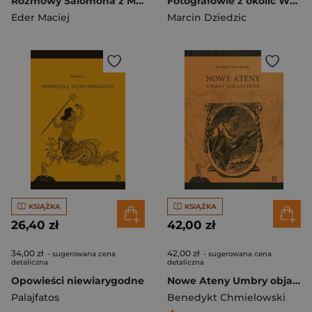
Rozmowy Salomona z Marchołtem
Fotografowie z okolic Wrocławia do 1945 r.
Eder Maciej
Marcin Dziedzic
KSIĄŻKA
KSIĄŻKA
26,40 zł
42,00 zł
34,00 zł
42,00 zł
- sugerowana cena
- sugerowana cena
detaliczna
detaliczna
Opowieści niewiarygodne
Nowe Ateny Umbry objaśnione
Palajfatos
Benedykt Chmielowski