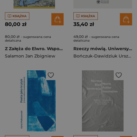
KSIĄŻKA
KSIĄŻKA
80,00 zł
35,40 zł
80,00 zł
49,00 zł
- sugerowana cena
- sugerowana cena
detaliczna
detaliczna
Z Załęża do Elwro. Wspomnienia
Rzeczy mówią. Uniwersyteckie historie opowiedziane przedmiotami / Things Speak. University Stories Told with Objects
Salamon Jan Zbigniew
Bończuk-Dawidziuk Urszula red.