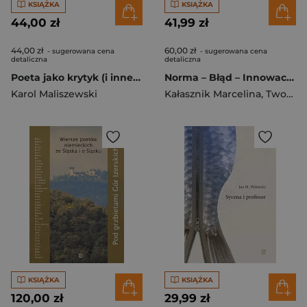
KSIĄŻKA
KSIĄŻKA
44,00 zł
41,99 zł
44,00 zł
60,00 zł
- sugerowana cena
- sugerowana cena
detaliczna
detaliczna
Poeta jako krytyk (i inne szkice środowiskowe)
Norma – Błąd – Innowacja / Norm – Fehler – Innovation
Karol Maliszewski
Kałasznik Marcelina
,
Tworek Artur red.
KSIĄŻKA
KSIĄŻKA
120,00 zł
29,99 zł