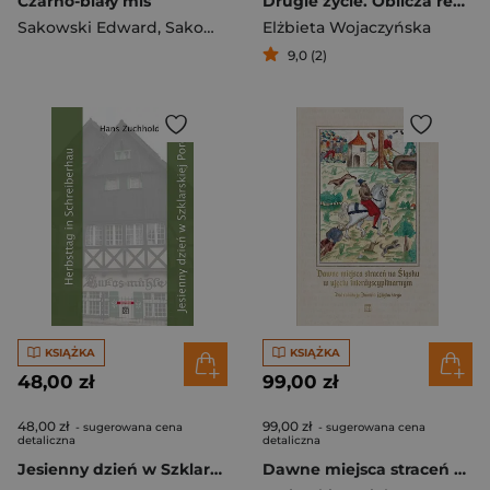
Czarno-biały miś
Drugie życie. Oblicza recyklingu
Sakowski Edward
,
Sakowski Aleksander
Elżbieta Wojaczyńska
9,0 (2)
KSIĄŻKA
KSIĄŻKA
48,00 zł
99,00 zł
48,00 zł
99,00 zł
- sugerowana cena
- sugerowana cena
detaliczna
detaliczna
Jesienny dzień w Szklarskiej Porębie / Herbsttag in Schreiberhau
Dawne miejsca straceń na Śląsku w ujęciu interdyscyplinarnym