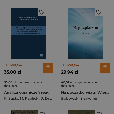
KSIĄŻKA
KSIĄŻKA
35,00 zł
29,94 zł
35,00 zł
40,01 zł
- sugerowana cena
- sugerowana cena
detaliczna
detaliczna
Analiza ograniczeń reagowania na medyczne sytuacje kryzysowe na podstawie doświadczeń z okresu pandemii COVID-19
Na początku wiatr. Wiersze
R. Susło
,
M. Paplicki
,
J. Drobnik
,
Bobowski Sławomir
J. Godziński