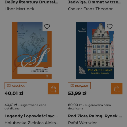
Dejiny literatury Bruntalska
Jadwiga. Dramat w trzech aktach i dziewięciu obrazach
Libor Martinek
Csokor Franz Theodor
KSIĄŻKA
KSIĄŻKA
40,01 zł
53,99 zł
40,01 zł
80,00 zł
- sugerowana cena
- sugerowana cena
detaliczna
detaliczna
Legendy i opowieści sycowskiej treści wyd. 2
Pod Złotą Palmą. Rynek 58 we Wrocławiu
Hołubecka-Zielnica Aleksandra
Rafał Werszler