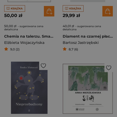
KSIĄŻKA
KSIĄŻKA
50,00 zł
29,99 zł
50,00 zł
40,01 zł
- sugerowana cena
- sugerowana cena
detaliczna
detaliczna
Chemia na talerzu. Smak nauki
Diament na czarnej płachcie. Esej o kalwinizmie
Elżbieta Wojaczyńska
Bartosz Jastrzębski
9,0 (2)
8,7 (6)