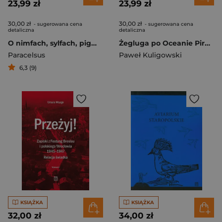
23,99 zł
23,99 zł
30,00 zł
30,00 zł
- sugerowana cena
- sugerowana cena
detaliczna
detaliczna
O nimfach, sylfach, pigmejach salamandrach etc
Żegluga po Oceanie Pirenejskim. Wiersze awanturnicze i refleksyjne
Paracelsus
Paweł Kuligowski
6,3 (9)
KSIĄŻKA
KSIĄŻKA
32,00 zł
34,00 zł