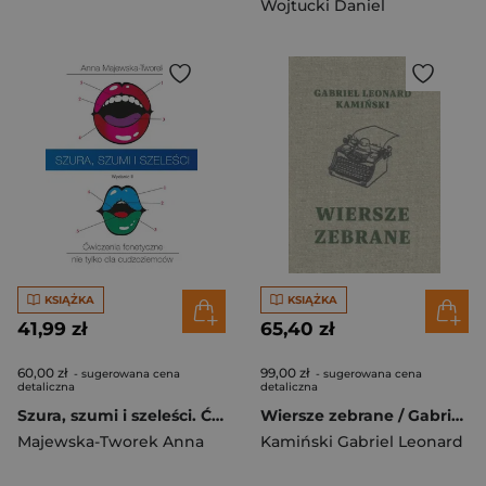
Wojtucki Daniel
KSIĄŻKA
KSIĄŻKA
41,99 zł
65,40 zł
60,00 zł
99,00 zł
- sugerowana cena
- sugerowana cena
detaliczna
detaliczna
Szura, szumi i szeleści. Ćwiczenia fonetyczne nie tylko dla cudzoziemców wyd. 2
Wiersze zebrane / Gabriel Leonard Kamiński
Majewska-Tworek Anna
Kamiński Gabriel Leonard