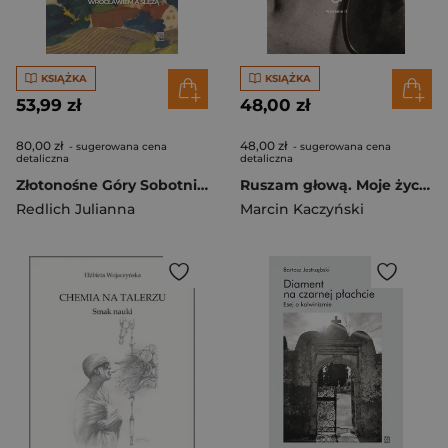
KSIĄŻKA
KSIĄŻKA
53,99 zł
48,00 zł
80,00 zł
48,00 zł
- sugerowana cena
- sugerowana cena
detaliczna
detaliczna
Złotonośne Góry Sobotnie panami nas uczyniły
Ruszam głową. Moje życie z tetraplegią (wydanie 2 poprawione)
Redlich Julianna
Marcin Kaczyński