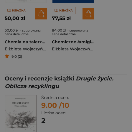
KSIĄŻKA
KSIĄŻKA
50,00 zł
77,55 zł
50,00 zł
84,00 zł
- sugerowana
- sugerowana
cena detaliczna
cena detaliczna
Chemia na talerzu. Smak nauki
Chemiczne łamigłówki
Elżbieta Wojaczyńska
Elżbieta Wojaczyńska
9,0 (2)
Oceny i recenzje książki
Drugie życie.
Oblicza recyklingu
Średnia ocen:
9.00
/10
Liczba ocen:
2