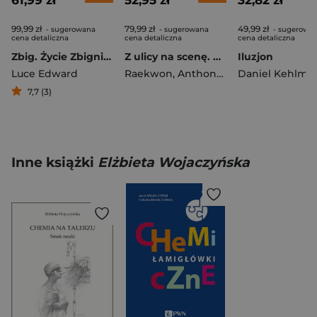
61,99 zł
52,95 zł
32,82 zł
99,99 zł
79,99 zł
49,99 zł
- sugerowana
- sugerowana
- sugerowa
cena detaliczna
cena detaliczna
cena detaliczna
Zbig. Życie Zbigniewa Brzezińskiego proroka czasów zimnej wojny
Z ulicy na scenę. Moje życie i Wu-Tang Clan
Iluzjon
Luce Edward
Raekwon
,
Anthony Bozza
Daniel Kehlma
7,7 (3)
Inne książki
Elżbieta Wojaczyńska