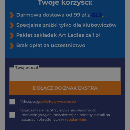
Twoje korzyści:
Darmowa dostawa od 99 zł z
Specjalne zniżki tylko dla klubowiczów
Pakiet zakładek Art Ladies za 1 zł
Brak opłat za uczestnictwo
Twój e-mail
DOŁĄCZ DO ZNAK EKSTRA
*
Akceptuję
politykę prywatności
*
Zgadzam się na otrzymywanie wiadomości
marketingowych (newsletter) na podany
e-mail
na
zasadach określonych w
regulaminie
.