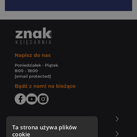
Napisz do nas
Poniedziałek - Piątek
8:00 - 18:00
[email protected]
Bądź z nami na bieżąco
O Księgarni Znak
Ta strona używa plików
cookie
Zakupy u nas