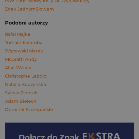
PIW Państwowy Instytut Wydawniczy
Znak JednymSłowem
Podobni autorzy
Rafał Majka
Tomasz Kalemba
Węcowski Marek
McGrath Andy
Alan Walker
Christophe Lebold
Natalia Budzyńska
Sylwia Zientek
Adam Bielecki
Dominik Szczepański
Dołącz do
Znak