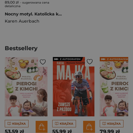
89,00 zł
- sugerowana cena
detaliczna
Nocny motyl. Katolicka kobieta i jej żydowska rodzina w Warszawie na przełomie XIX i XX wieku
Karen Auerbach
Bestsellery
KSIĄŻKA
KSIĄŻKA
KSIĄŻKA
53,59 zł
55,99 zł
79,99 zł