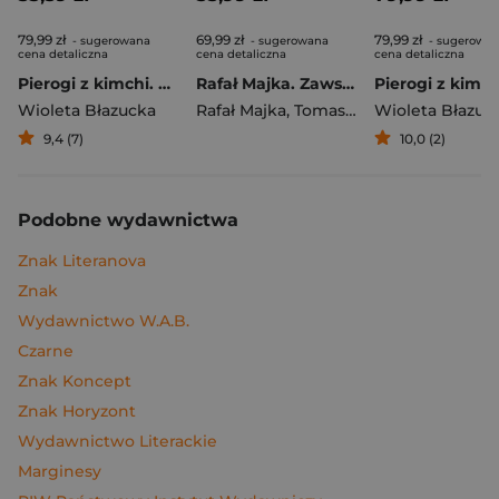
79,99 zł
69,99 zł
79,99 zł
- sugerowana
- sugerowana
- sugerowa
cena detaliczna
cena detaliczna
cena detaliczna
Pierogi z kimchi. Moje ulubione azjatyckie przepisy
Rafał Majka. Zawsze z przodu. Rozmawia Tomasz Kalemba - książka z autografem
Wioleta Błazucka
Rafał Majka
,
Tomasz Kalemba
Wioleta Błazuc
9,4 (7)
10,0 (2)
Podobne wydawnictwa
Znak Literanova
Znak
Wydawnictwo W.A.B.
Czarne
Znak Koncept
Znak Horyzont
Wydawnictwo Literackie
Marginesy