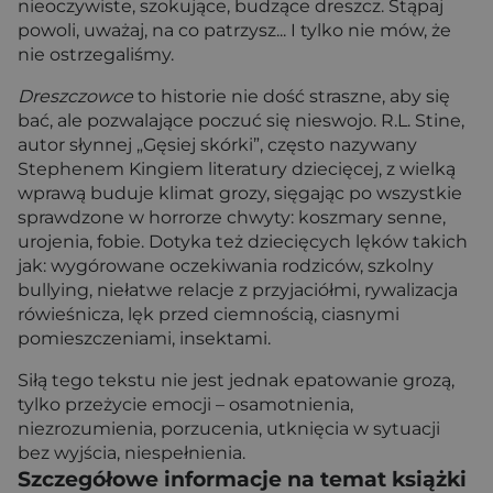
nieoczywiste, szokujące, budzące dreszcz. Stąpaj
powoli, uważaj, na co patrzysz... I tylko nie mów, że
nie ostrzegaliśmy.
Dreszczowce
to historie nie dość straszne, aby się
bać, ale pozwalające poczuć się nieswojo. R.L. Stine,
autor słynnej „Gęsiej skórki”, często nazywany
Stephenem Kingiem literatury dziecięcej, z wielką
wprawą buduje klimat grozy, sięgając po wszystkie
sprawdzone w horrorze chwyty: koszmary senne,
urojenia, fobie. Dotyka też dziecięcych lęków takich
jak: wygórowane oczekiwania rodziców, szkolny
bullying, niełatwe relacje z przyjaciółmi, rywalizacja
rówieśnicza, lęk przed ciemnością, ciasnymi
pomieszczeniami, insektami.
Siłą tego tekstu nie jest jednak epatowanie grozą,
tylko przeżycie emocji – osamotnienia,
niezrozumienia, porzucenia, utknięcia w sytuacji
bez wyjścia, niespełnienia.
Szczegółowe informacje na temat książki