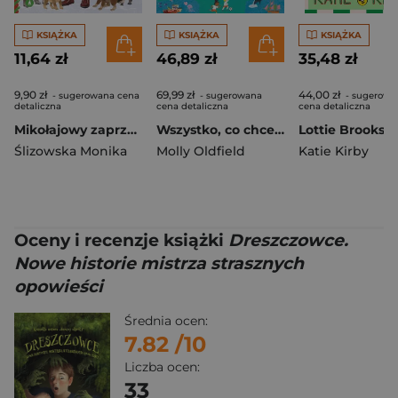
KSIĄŻKA
KSIĄŻKA
KSIĄŻKA
11,64 zł
46,89 zł
35,48 zł
9,90 zł
69,99 zł
44,00 zł
- sugerowana cena
- sugerowana
- sugerowa
detaliczna
cena detaliczna
cena detaliczna
Mikołajowy zaprzęg i przebranie dla osiołka
Wszystko, co chcesz wiedzieć. Dookoła świata. Genialne pytania i proste odpowiedzi na każdy dzień roku
Ślizowska Monika
Molly Oldfield
Katie Kirby
Oceny i recenzje książki
Dreszczowce.
Nowe historie mistrza strasznych
opowieści
Średnia ocen:
7.82
/10
Liczba ocen:
33