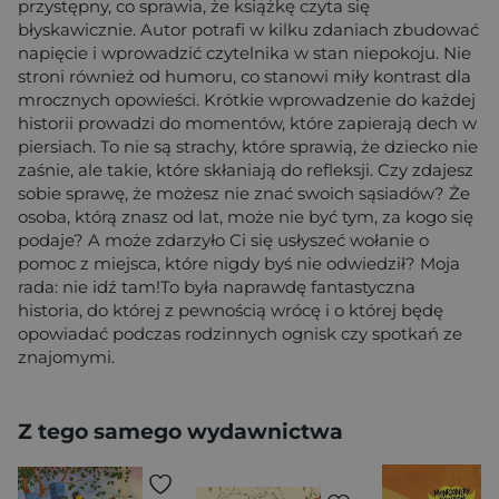
przystępny, co sprawia, że książkę czyta się
błyskawicznie. Autor potrafi w kilku zdaniach zbudować
napięcie i wprowadzić czytelnika w stan niepokoju. Nie
stroni również od humoru, co stanowi miły kontrast dla
mrocznych opowieści. Krótkie wprowadzenie do każdej
historii prowadzi do momentów, które zapierają dech w
piersiach. To nie są strachy, które sprawią, że dziecko nie
zaśnie, ale takie, które skłaniają do refleksji. Czy zdajesz
sobie sprawę, że możesz nie znać swoich sąsiadów? Że
osoba, którą znasz od lat, może nie być tym, za kogo się
podaje? A może zdarzyło Ci się usłyszeć wołanie o
pomoc z miejsca, które nigdy byś nie odwiedził? Moja
rada: nie idź tam!To była naprawdę fantastyczna
historia, do której z pewnością wrócę i o której będę
opowiadać podczas rodzinnych ognisk czy spotkań ze
znajomymi.
Z tego samego wydawnictwa