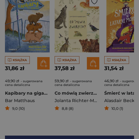
KSIĄŻKA
KSIĄŻKA
KSIĄŻKA
31,86 zł
37,58 zł
31,54 zł
49,90 zł
59,90 zł
46,90 zł
- sugerowana
- sugerowana
- sugerowa
cena detaliczna
cena detaliczna
cena detaliczna
Kapibary na gigancie
Co mówią zwierzęta?
Bar Matthaus
Jolanta Richter-Magnuszewska
9,0 (10)
8,8 (8)
10,0 (1)