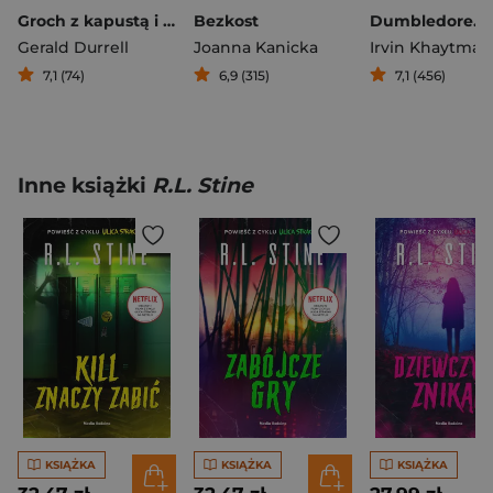
Groch z kapustą i inne historie
Bezkost
Gerald Durrell
Joanna Kanicka
Irvin Khaytman
7,1 (74)
6,9 (315)
7,1 (456)
Inne książki
R.L. Stine
KSIĄŻKA
KSIĄŻKA
KSIĄŻKA