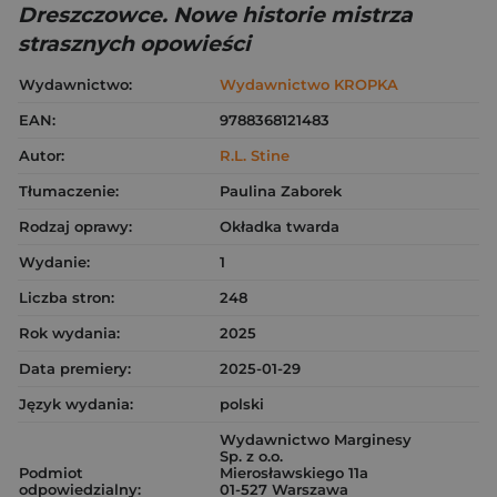
Dreszczowce. Nowe historie mistrza
strasznych opowieści
Wydawnictwo:
Wydawnictwo KROPKA
EAN:
9788368121483
Autor:
R.L. Stine
Tłumaczenie:
Paulina Zaborek
Rodzaj oprawy:
Okładka twarda
Wydanie:
1
Liczba stron:
248
Rok wydania:
2025
Data premiery:
2025-01-29
Język wydania:
polski
Wydawnictwo Marginesy
Sp. z o.o.
Podmiot
Mierosławskiego 11a
odpowiedzialny:
01-527 Warszawa