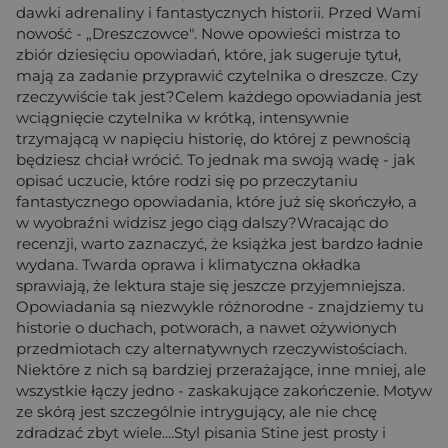
dawki adrenaliny i fantastycznych historii. Przed Wami
nowość - „Dreszczowce". Nowe opowieści mistrza to
zbiór dziesięciu opowiadań, które, jak sugeruje tytuł,
mają za zadanie przyprawić czytelnika o dreszcze. Czy
rzeczywiście tak jest?Celem każdego opowiadania jest
wciągnięcie czytelnika w krótką, intensywnie
trzymającą w napięciu historię, do której z pewnością
będziesz chciał wrócić. To jednak ma swoją wadę - jak
opisać uczucie, które rodzi się po przeczytaniu
fantastycznego opowiadania, które już się skończyło, a
w wyobraźni widzisz jego ciąg dalszy?Wracając do
recenzji, warto zaznaczyć, że książka jest bardzo ładnie
wydana. Twarda oprawa i klimatyczna okładka
sprawiają, że lektura staje się jeszcze przyjemniejsza.
Opowiadania są niezwykle różnorodne - znajdziemy tu
historie o duchach, potworach, a nawet ożywionych
przedmiotach czy alternatywnych rzeczywistościach.
Niektóre z nich są bardziej przerażające, inne mniej, ale
wszystkie łączy jedno - zaskakujące zakończenie. Motyw
ze skórą jest szczególnie intrygujący, ale nie chcę
zdradzać zbyt wiele....Styl pisania Stine jest prosty i