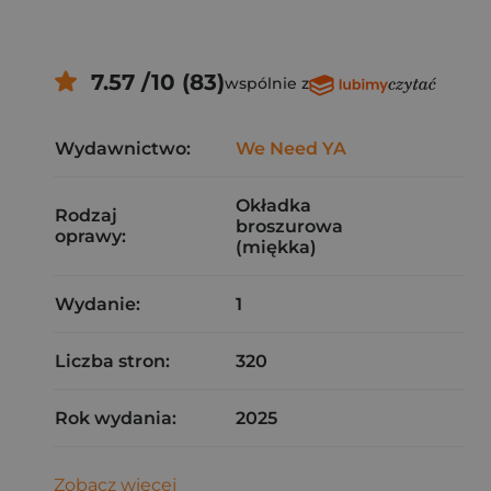
7.57 /10 (83)
wspólnie z
Wydawnictwo:
We Need YA
Okładka
Rodzaj
broszurowa
oprawy:
(miękka)
Wydanie:
1
Liczba stron:
320
Rok wydania:
2025
Zobacz więcej