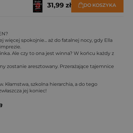
31,99 zł
DO KOSZYKA
EN?
więcej spokojnie... aż do fatalnej nocy, gdy Ella
imprezie.
inka. Ale czy to ona jest winna? W końcu każdy z
ny zostanie aresztowany. Przerażające tajemnice
w. Kłamstwa, szkolna hierarchia, a do tego
właszcza jej koniec!
a