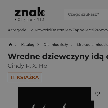
Kategorie
Nowości
Bestsellery
Zapowiedzi
Promo
Katalog
Dla młodzieży
Literatura młodz
Wredne dziewczyny idą 
Cindy R. X. He
KSIĄŻKA