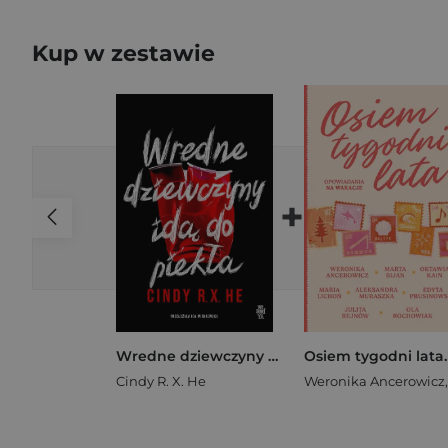
Kup w zestawie
+
Wredne dziewczyny idą do piekła
Cindy R. X. He
Weronika Ancerowicz