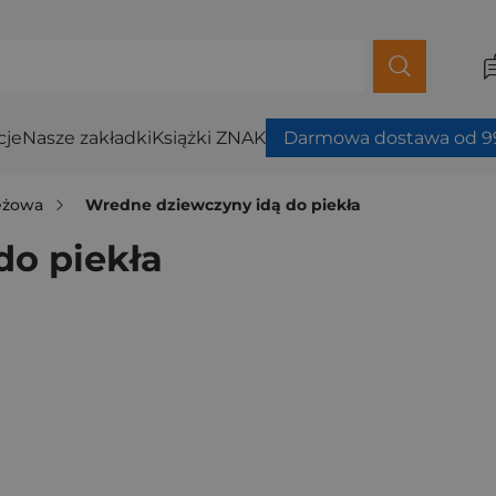
cje
Nasze zakładki
Książki ZNAK
Darmowa dostawa od 99
ieżowa
Wredne dziewczyny idą do piekła
do piekła