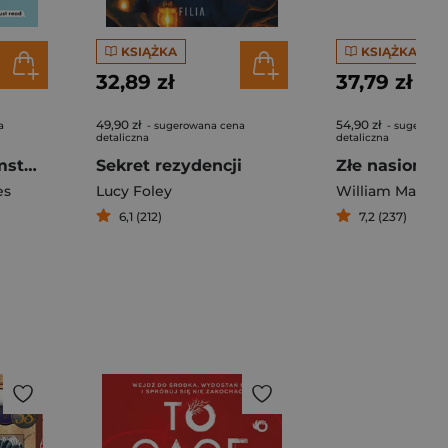
KSIĄŻKA
KSIĄŻKA
32,89 zł
37,79 zł
49,90 zł
54,90 zł
a
- sugerowana cena
- sugerowa
detaliczna
detaliczna
Małe wielkie kłamstwa
Sekret rezydencji
Złe nasiono
es
Lucy Foley
William March
6,1 (212)
7,2 (237)