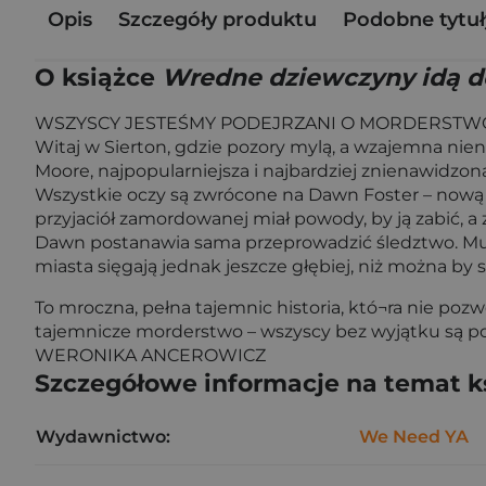
Opis
Szczegóły produktu
Podobne tytuł
O książce
Wredne dziewczyny idą d
WSZYSCY JESTEŚMY PODEJRZANI O MORDERSTWO,
Witaj w Sierton, gdzie pozory mylą, a wzajemna nienaw
Moore, najpopularniejsza i najbardziej znienawidzo
Wszystkie oczy są zwrócone na Dawn Foster – nową dz
przyjaciół zamordowanej miał powody, by ją zabić, a z
Dawn postanawia sama przeprowadzić śledztwo. Musi 
miasta sięgają jednak jeszcze głębiej, niż można by
To mroczna, pełna tajemnic historia, któ¬ra nie pozwo
tajemnicze morderstwo – wszyscy bez wyjątku są pode
WERONIKA ANCEROWICZ
Szczegółowe informacje na temat k
Wydawnictwo:
We Need YA