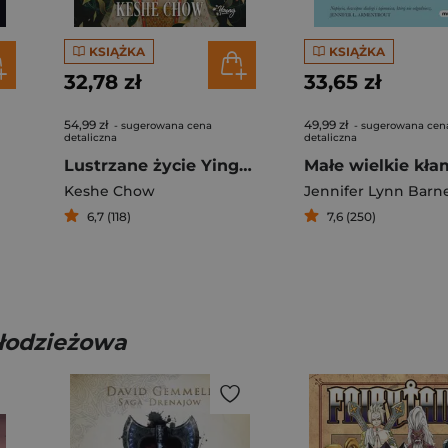
KSIĄŻKA
KSIĄŻKA
32,78 zł
33,65 zł
54,99 zł
49,99 zł
- sugerowana cena
- sugerowana cen
detaliczna
detaliczna
Lustrzane życie Ying Yue
Keshe Chow
Jennifer Lynn Barn
6,7 (118)
7,6 (250)
młodzieżowa