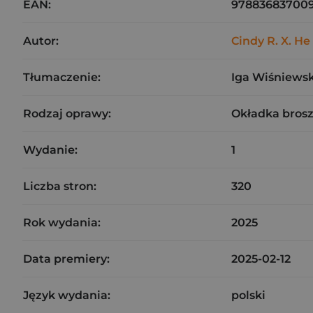
EAN:
97883683700
Autor:
Cindy R. X. He
Tłumaczenie:
Iga Wiśniews
Rodzaj oprawy:
Okładka bros
Wydanie:
1
Liczba stron:
320
Rok wydania:
2025
Data premiery:
2025-02-12
Język wydania:
polski