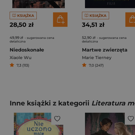
KSIĄŻKA
KSIĄŻKA
28,50 zł
34,51 zł
49,99 zł
52,90 zł
- sugerowana cena
- sugerowana cena
detaliczna
detaliczna
Niedoskonałe
Martwe zwierzęta
Xiaole Wu
Marie Tierney
7,3 (113)
7,0 (247)
Inne książki z kategorii
Literatura 