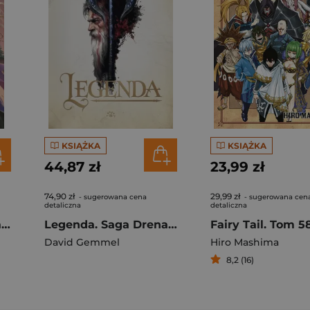
KSIĄŻKA
KSIĄŻKA
44,87 zł
23,99 zł
74,90 zł
29,99 zł
- sugerowana cena
- sugerowana cen
detaliczna
detaliczna
Nasze złamane serca. Nasze puste przysięgi
Legenda. Saga Drenajów. Tom 1
Fairy Tail. Tom 5
David Gemmel
Hiro Mashima
8,2 (16)