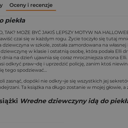
y
Oceny i recenzje
o piekła
 TAK? MOŻE BYĆ JAKIŚ LEPSZY MOTYW NA HALLOWE
iść czai się w każdym rogu. Życie toczyło się tutaj mniej 
na dziewczyna w szkole, została zamordowana na własnej 
iewczynę w klasie i ostatnią osobę, która podała Elli dr
 dnia na dzień ujawnia się coraz mroczniejsza strona Elli.
odkryć praw¬dę i uprzedzić policję, zanim ktoś niewin
 się tego spodziewać…
li zasnąć, dopóki nie odkry¬je się wszystkich jej sekretó
jrzani. Ta książka na długo zostanie w mojej głowie, a z
siążki
Wredne dziewczyny idą do piekł