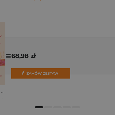
=
68,98 zł
ZAMÓW ZESTAW
Osiem tygodni lata. Opowiadania na wakacje
,
Marta Bijan
,
Oktawia Kain
,
Maria Lichoń
,
Aleksandra Muraszka
,
Edyt