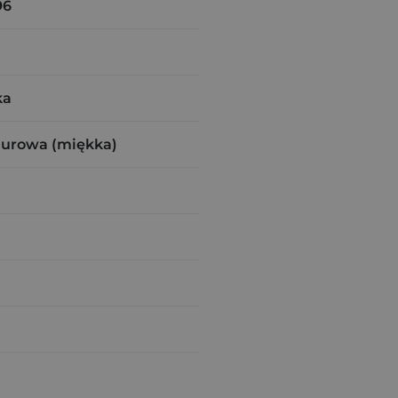
96
ka
zurowa (miękka)