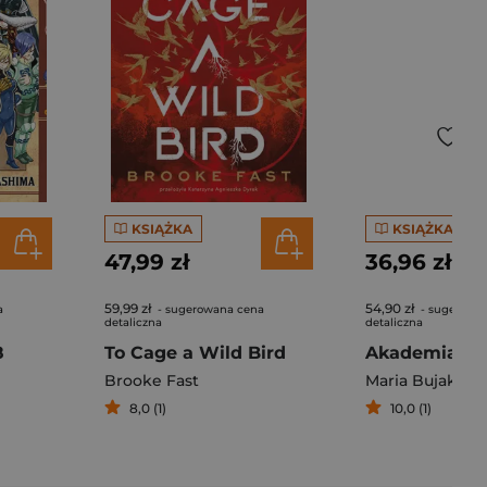
KSIĄŻKA
KSIĄŻKA
47,99 zł
36,96 zł
59,99 zł
54,90 zł
a
- sugerowana cena
- sugerowa
detaliczna
detaliczna
8
To Cage a Wild Bird
Akademia m
Brooke Fast
Maria Bujak
8,0 (1)
10,0 (1)