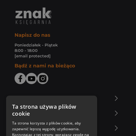
Napisz do nas
Poniedziałek - Piątek
8:00 - 18:00
[email protected]
Bądź z nami na bieżąco
O Księgarni Znak
Ta strona używa plików
cookie
Zakupy u nas
Ta strona korzysta z plików cookie, aby
Nasza oferta
zapewnić lepszą wygodę użytkowania.
Korzystając z tej strony, wyrażasz zgodę na