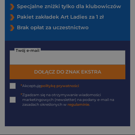
Specjalne zniżki tylko dla klubowiczów
Pakiet zakładek Art Ladies za 1 zł
Brak opłat za uczestnictwo
Twój e-mail
DOŁĄCZ DO ZNAK EKSTRA
*
Akceptuję
politykę prywatności
*
Zgadzam się na otrzymywanie wiadomości
marketingowych (newsletter) na podany
e-mail
na
zasadach określonych w
regulaminie
.