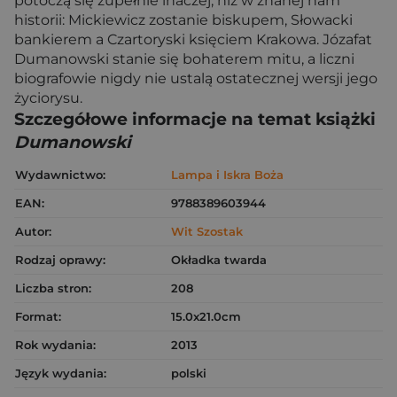
potoczą się zupełnie inaczej, niż w znanej nam
historii: Mickiewicz zostanie biskupem, Słowacki
bankierem a Czartoryski księciem Krakowa. Józafat
Dumanowski stanie się bohaterem mitu, a liczni
biografowie nigdy nie ustalą ostatecznej wersji jego
życiorysu.
Szczegółowe informacje na temat książki
Dumanowski
Wydawnictwo:
Lampa i Iskra Boża
EAN:
9788389603944
Autor:
Wit Szostak
Rodzaj oprawy:
Okładka twarda
Liczba stron:
208
Format:
15.0x21.0cm
Rok wydania:
2013
Język wydania:
polski