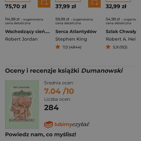
75,70 zł
37,99 zł
32,99 zł
114,99 zł
59,99 zł
54,99 zł
- sugerowana
- sugerowana
- sugerowa
cena detaliczna
cena detaliczna
cena detaliczna
Wschodzący cień. Koło czasu. Tom 4
Serca Atlantydów
Szlak Chwały
Robert Jordan
Stephen King
Robert A. Heinl
7,0 (4844)
5,9 (153)
Oceny i recenzje książki
Dumanowski
Średnia ocen:
7.04
/10
Liczba ocen:
284
Powiedz nam, co myślisz!