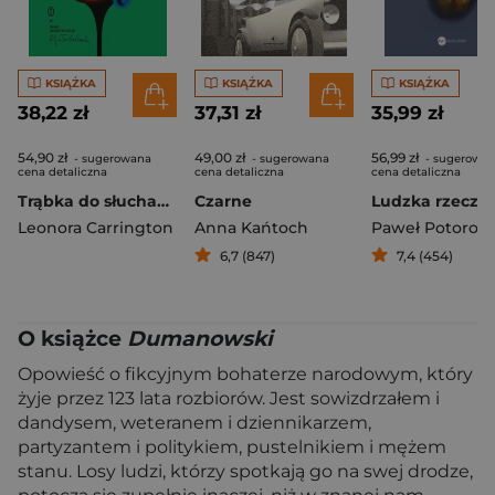
KSIĄŻKA
KSIĄŻKA
KSIĄŻKA
38,22 zł
37,31 zł
35,99 zł
54,90 zł
49,00 zł
56,99 zł
- sugerowana
- sugerowana
- sugerowa
cena detaliczna
cena detaliczna
cena detaliczna
Trąbka do słuchania
Czarne
Ludzka rzecz
Leonora Carrington
Anna Kańtoch
Paweł Potoroc
6,7 (847)
7,4 (454)
O książce
Dumanowski
Opowieść o fikcyjnym bohaterze narodowym, który
żyje przez 123 lata rozbiorów. Jest sowizdrzałem i
dandysem, weteranem i dziennikarzem,
partyzantem i politykiem, pustelnikiem i mężem
stanu. Losy ludzi, którzy spotkają go na swej drodze,