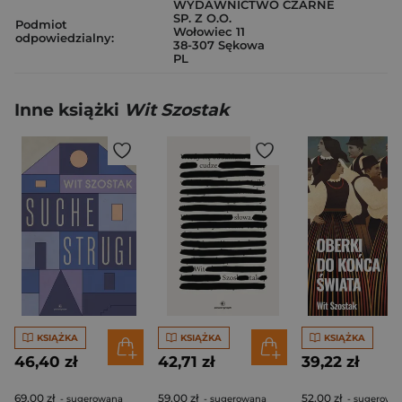
WYDAWNICTWO CZARNE
SP. Z O.O.
Podmiot
Wołowiec 11
odpowiedzialny:
38-307 Sękowa
PL
Inne książki
Wit Szostak
KSIĄŻKA
KSIĄŻKA
KSIĄŻKA
46,40 zł
42,71 zł
39,22 zł
69,00 zł
59,00 zł
52,00 zł
- sugerowana
- sugerowana
- sugerowa