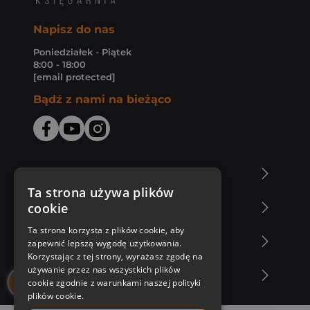
Napisz do nas
Poniedziałek - Piątek
8:00 - 18:00
[email protected]
Bądź z nami na bieżąco
O Księgarni Znak
Ta strona używa plików
cookie
Zakupy u nas
Ta strona korzysta z plików cookie, aby
Nasza oferta
zapewnić lepszą wygodę użytkowania.
Korzystając z tej strony, wyrażasz zgodę na
używanie przez nas wszystkich plików
Nasi autorzy
cookie zgodnie z warunkami naszej polityki
plików cookie.