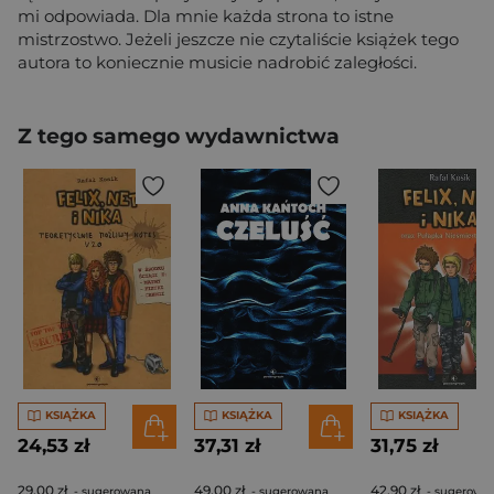
mi odpowiada. Dla mnie każda strona to istne
mistrzostwo. Jeżeli jeszcze nie czytaliście książek tego
autora to koniecznie musicie nadrobić zaległości.
Z tego samego wydawnictwa
KSIĄŻKA
KSIĄŻKA
KSIĄŻKA
24,53 zł
37,31 zł
31,75 zł
29,00 zł
49,00 zł
42,90 zł
- sugerowana
- sugerowana
- sugerowa