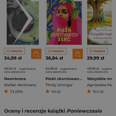
KSIĄŻKA
KSIĄŻKA
KSIĄŻKA
34,99 zł
36,84 zł
29,99 zł
59,00 zł
54,99 zł
49,90 zł
- sugerowana
- sugerowana
- sugerowa
cena detaliczna
cena detaliczna
cena detaliczna
Nawrócona
Pieśń zbuntowanych serc
Stefan Hertmans
Thrity Umrigar
7,3 (205)
9,5 (2)
10,0 (2)
Oceny i recenzje książki
Poniewczasie