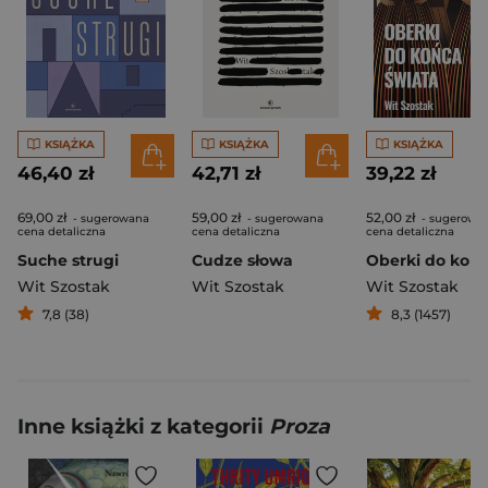
KSIĄŻKA
KSIĄŻKA
KSIĄŻKA
46,40 zł
42,71 zł
39,22 zł
69,00 zł
59,00 zł
52,00 zł
- sugerowana
- sugerowana
- sugerowa
cena detaliczna
cena detaliczna
cena detaliczna
Suche strugi
Cudze słowa
Wit Szostak
Wit Szostak
Wit Szostak
7,8 (38)
8,3 (1457)
Inne książki z kategorii
Proza