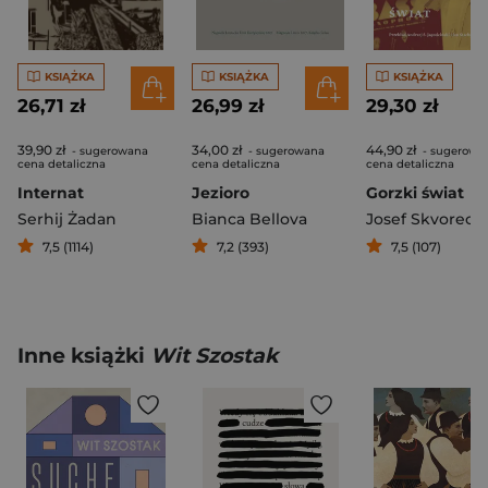
KSIĄŻKA
KSIĄŻKA
KSIĄŻKA
26,71 zł
26,99 zł
29,30 zł
39,90 zł
34,00 zł
44,90 zł
- sugerowana
- sugerowana
- sugerowa
cena detaliczna
cena detaliczna
cena detaliczna
Internat
Jezioro
Gorzki świat
Serhij Żadan
Bianca Bellova
Josef Skvoreck
7,5 (1114)
7,2 (393)
7,5 (107)
Inne książki
Wit Szostak