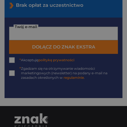
Brak opłat za uczestnictwo
Twój e-mail
DOŁĄCZ DO ZNAK EKSTRA
*
Akceptuję
politykę prywatności
*
Zgadzam się na otrzymywanie wiadomości
marketingowych (newsletter) na podany
e-mail
na
zasadach określonych w
regulaminie
.