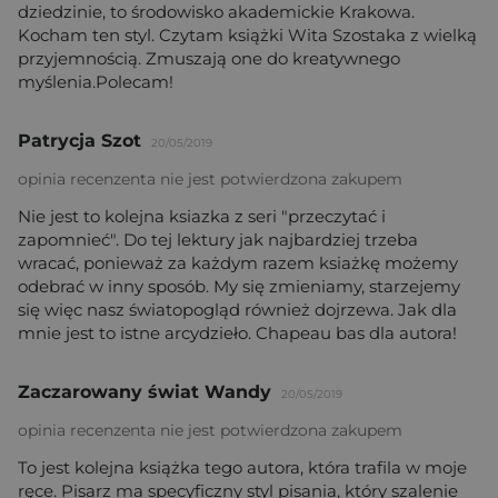
dziedzinie, to środowisko akademickie Krakowa.
Kocham ten styl. Czytam książki Wita Szostaka z wielką
przyjemnością. Zmuszają one do kreatywnego
myślenia.Polecam!
Patrycja Szot
20/05/2019
opinia recenzenta nie jest potwierdzona zakupem
Nie jest to kolejna ksiazka z seri "przeczytać i
zapomnieć". Do tej lektury jak najbardziej trzeba
wracać, ponieważ za każdym razem ksiażkę możemy
odebrać w inny sposób. My się zmieniamy, starzejemy
się więc nasz światopogląd również dojrzewa. Jak dla
mnie jest to istne arcydzieło. Chapeau bas dla autora!
Zaczarowany świat Wandy
20/05/2019
opinia recenzenta nie jest potwierdzona zakupem
To jest kolejna książka tego autora, która trafila w moje
ręce. Pisarz ma specyficzny styl pisania, który szalenie