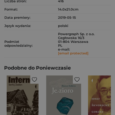
Liczba stron:
416
Format:
14.0x21.0cm
Data premiery:
2019-05-15
Język wydania:
polski
Powergraph Sp. z o.o.
Cegłowska 16/3
Podmiot
01-804 Warszawa
odpowiedzialny:
PL
e-mail:
[email protected]
Podobne do Poniewczasie