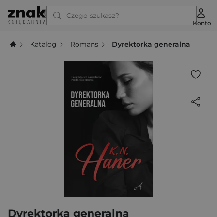
Czego szukasz?
Konto
Katalog
Romans
Dyrektorka generalna
Dyrektorka generalna