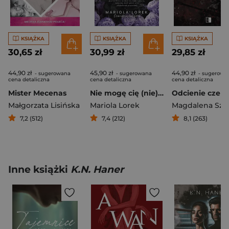
KSIĄŻKA
KSIĄŻKA
KSIĄŻKA
30,65 zł
30,99 zł
29,85 zł
44,90 zł
45,90 zł
44,90 zł
- sugerowana
- sugerowana
- sugerowa
cena detaliczna
cena detaliczna
cena detaliczna
Mister Mecenas
Nie mogę cię (nie) kochać
Odcienie czern
Małgorzata Lisińska
Mariola Lorek
Magdalena Szp
7,2 (512)
7,4 (212)
8,1 (263)
Inne książki
K.N. Haner