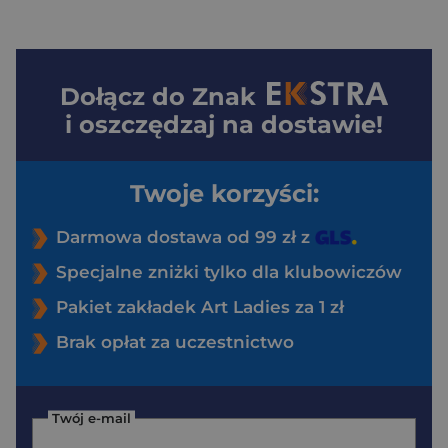
Dołącz do
Znak
i oszczędzaj na dostawie!
Twoje korzyści:
Darmowa dostawa od 99 zł z
Specjalne zniżki tylko dla klubowiczów
Pakiet zakładek Art Ladies za 1 zł
Brak opłat za uczestnictwo
Twój e-mail