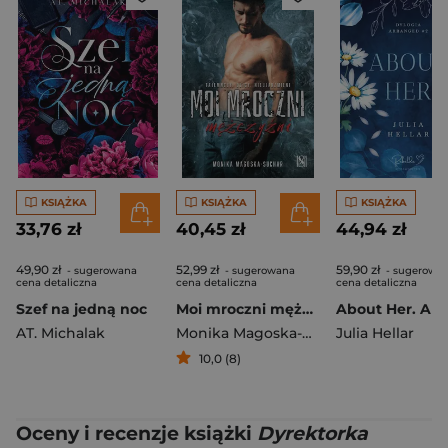
KSIĄŻKA
KSIĄŻKA
KSIĄŻKA
33,76 zł
40,45 zł
44,94 zł
49,90 zł
52,99 zł
59,90 zł
- sugerowana
- sugerowana
- sugerowa
cena detaliczna
cena detaliczna
cena detaliczna
Szef na jedną noc
Moi mroczni mężczyźni
AT. Michalak
Monika Magoska-Suchar
Julia Hellar
10,0 (8)
Oceny i recenzje książki
Dyrektorka