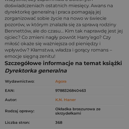
doświadczeniach ostatnich miesięcy. Awans na
dyrektorkę generalną i praca pomagają jej
zorganizować sobie życie na nowo w świecie
pozorów, w którym znalazła się za sprawą rodziny
Bennettów, ale do czasu… Kim tak naprawdę jest jej
ojciec? Co zmieni nagły powrót Harry’ego? Czy
miłość okaże się ważniejsza od pieniędzy i
wpływów? Kłamstwa, władza i gorący romans –
emocje sięgną zenitu!
Szczegółowe informacje na temat książki
Dyrektorka generalna
Wydawnictwo:
Agora
EAN:
9788326840463
Autor:
K.N. Haner
Okładka broszurowa ze
Rodzaj oprawy:
skrzydełkami
Liczba stron:
368