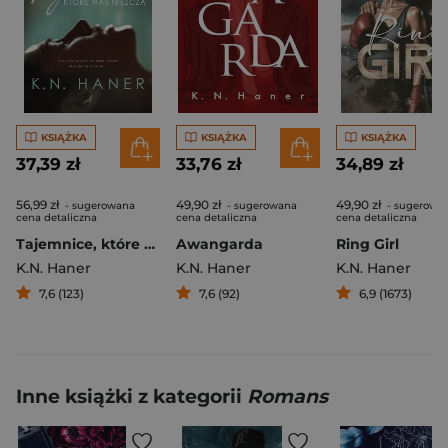
KSIĄŻKA
KSIĄŻKA
KSIĄŻKA
37,39 zł
33,76 zł
34,89 zł
56,99 zł
49,90 zł
49,90 zł
- sugerowana
- sugerowana
- sugerowa
cena detaliczna
cena detaliczna
cena detaliczna
Tajemnice, które nas niszczą
Awangarda
Ring Girl
K.N. Haner
K.N. Haner
K.N. Haner
7,6 (123)
7,6 (92)
6,9 (1673)
Inne książki z kategorii
Romans