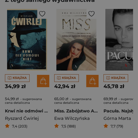
KSIĄŻKA
KSIĄŻKA
KSIĄŻKA
34,99 zł
42,94 zł
45,78 zł
54,99 zł
65,00 zł
69,99 zł
- sugerowana
- sugerowana
- sugerowa
cena detaliczna
cena detaliczna
cena detaliczna
Krwi nie odmówi nikt
Miss. Zabójstwo Agnieszki Kotlarskiej
Ryszard Ćwirlej
Ewa Wilczyńska
Górna Marta
7,4 (203)
7,5 (188)
7,7 (79)