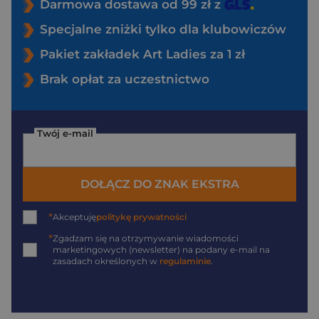
Darmowa dostawa od 99 zł z
Specjalne zniżki tylko dla klubowiczów
Pakiet zakładek Art Ladies za 1 zł
Brak opłat za uczestnictwo
Twój e-mail
DOŁĄCZ DO ZNAK EKSTRA
*
Akceptuję
politykę prywatności
*
Zgadzam się na otrzymywanie wiadomości
marketingowych (newsletter) na podany
e-mail
na
zasadach określonych w
regulaminie
.