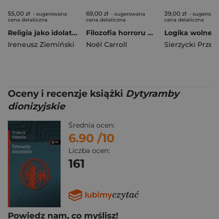
55,00 zł
69,00 zł
39,00 zł
- sugerowana
- sugerowana
- sugerowa
cena detaliczna
cena detaliczna
cena detaliczna
Religia jako idolatria. Esej filozoficzny o...
Filozofia horroru wyd. 2
Ireneusz Ziemiński
Noël Carroll
Oceny i recenzje książki
Dytyramby
dionizyjskie
Średnia ocen:
6.90
/10
Liczba ocen:
161
Powiedz nam, co myślisz!