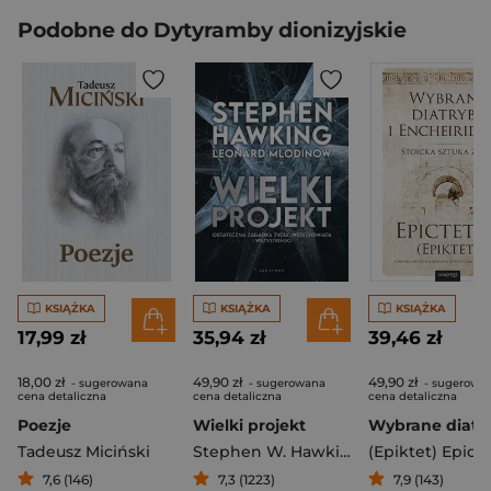
Podobne do Dytyramby dionizyjskie
KSIĄŻKA
KSIĄŻKA
KSIĄŻKA
17,99 zł
35,94 zł
39,46 zł
18,00 zł
49,90 zł
49,90 zł
- sugerowana
- sugerowana
- sugerowa
cena detaliczna
cena detaliczna
cena detaliczna
Poezje
Wielki projekt
Tadeusz Miciński
Stephen W. Hawking
,
(Epiktet) Epict
Leonard Mlodi
7,6 (146)
7,3 (1223)
7,9 (143)