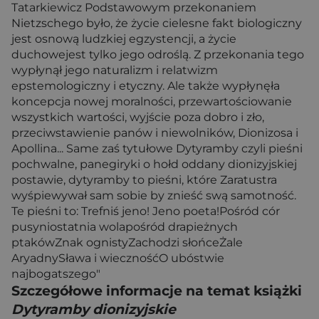
Tatarkiewicz Podstawowym przekonaniem
Nietzschego było, że życie cielesne fakt biologiczny
jest osnową ludzkiej egzystencji, a życie
duchowejest tylko jego odroślą. Z przekonania tego
wypłynął jego naturalizm i relatwizm
epstemologiczny i etyczny. Ale także wypłynęła
koncepcja nowej moralności, przewartościowanie
wszystkich wartości, wyjście poza dobro i zło,
przeciwstawienie panów i niewolników, Dionizosa i
Apollina... Same zaś tytułowe Dytyramby czyli pieśni
pochwalne, panegiryki o hołd oddany dionizyjskiej
postawie, dytyramby to pieśni, które Zaratustra
wyśpiewywał sam sobie by znieść swą samotność.
Te pieśni to: Trefniś jeno! Jeno poeta!Pośród cór
pusyniostatnia wolapośród drapieżnych
ptakówZnak ognistyZachodzi słońceŻale
AryadnySława i wiecznośćO ubóstwie
najbogatszego"
Szczegółowe informacje na temat książki
Dytyramby dionizyjskie