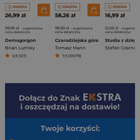
KSIĄŻKA
KSIĄŻKA
KSIĄŻKA
26,99 zł
58,26 zł
16,99 zł
39,90 zł
99,90 zł
21,00 zł
- sugerowana
- sugerowana
- sugerowan
cena detaliczna
cena detaliczna
cena detaliczna
Demogorgon
Czarodziejska góra
Brian Lumley
Tomasz Mann
Stefan Czarnow
5,9 (127)
7,9 (10079)
Dołącz do
Znak
i oszczędzaj na dostawie!
Twoje korzyści: