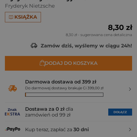
Fryderyk Nietzsche
KSIĄŻKA
8,30 zł
8,30 zł
- sugerowana cena detaliczna
Zamów dziś, wyślemy w ciągu 24h!
DODAJ DO KOSZYKA
Darmowa dostawa od 399 zł
Do darmowej dostawy brakuje Ci 399,00 zł
Dostawa za 0 zł
dla
DOŁĄCZ
zamówień od 99 zł
Kup teraz, zapłać za
30 dni