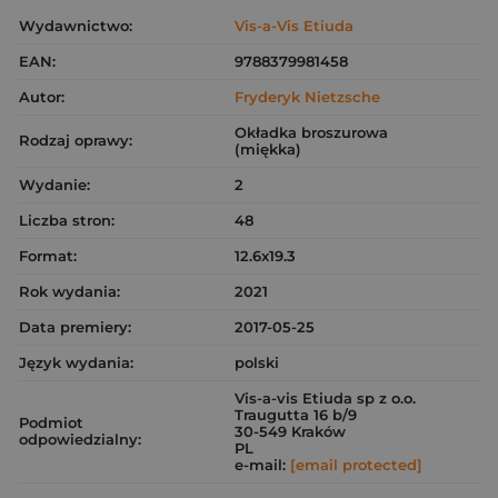
Wydawnictwo:
Vis-a-Vis Etiuda
EAN:
9788379981458
Autor:
Fryderyk Nietzsche
Okładka broszurowa
Rodzaj oprawy:
(miękka)
Wydanie:
2
Liczba stron:
48
Format:
12.6x19.3
Rok wydania:
2021
Data premiery:
2017-05-25
Język wydania:
polski
Vis-a-vis Etiuda sp z o.o.
Traugutta 16 b/9
Podmiot
30-549 Kraków
odpowiedzialny:
PL
e-mail:
[email protected]