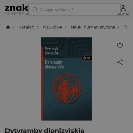
Czego szukasz?
Konto
Katalog
Naukowe
Nauki humanistyczne
Filo
Dytyramby dionizyjskie