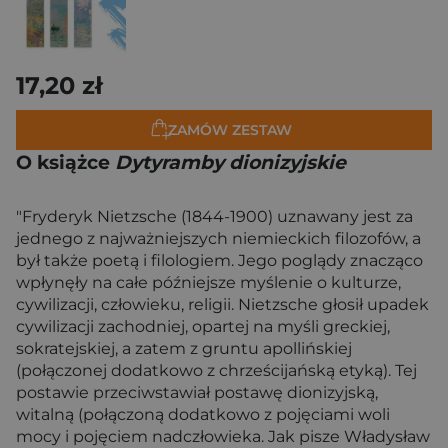
17,20 zł
ZAMÓW ZESTAW
O książce
Dytyramby dionizyjskie
"Fryderyk Nietzsche (1844-1900) uznawany jest za
jednego z najważniejszych niemieckich filozofów, a
był także poetą i filologiem. Jego poglądy znacząco
wpłynęły na całe późniejsze myślenie o kulturze,
cywilizacji, człowieku, religii. Nietzsche głosił upadek
cywilizacji zachodniej, opartej na myśli greckiej,
sokratejskiej, a zatem z gruntu apollińskiej
(połączonej dodatkowo z chrześcijańską etyką). Tej
postawie przeciwstawiał postawę dionizyjską,
witalną (połączoną dodatkowo z pojęciami woli
mocy i pojęciem nadczłowieka. Jak pisze Władysław