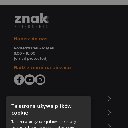
Napisz do nas
Poniedziałek - Piątek
8:00 - 18:00
[email protected]
Bądź z nami na bieżąco
O Księgarni Znak
Ta strona używa plików
cookie
Zakupy u nas
Ta strona korzysta z plików cookie, aby
Nasza oferta
zapewnić lepszą wygodę użytkowania.