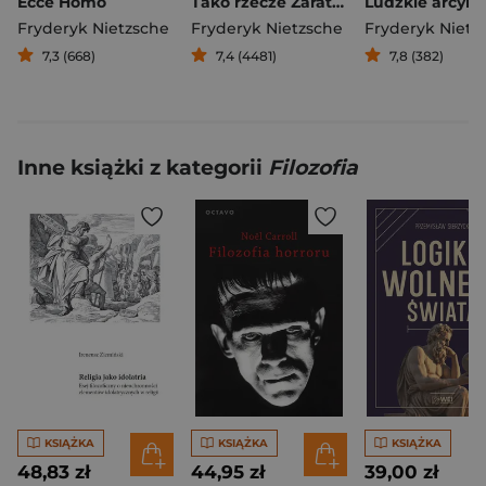
Ecce Homo
Tako rzecze Zaratustra
Fryderyk Nietzsche
Fryderyk Nietzsche
Fryderyk Nietz
7,3 (668)
7,4 (4481)
7,8 (382)
Inne książki z kategorii
Filozofia
KSIĄŻKA
KSIĄŻKA
KSIĄŻKA
48,83 zł
44,95 zł
39,00 zł