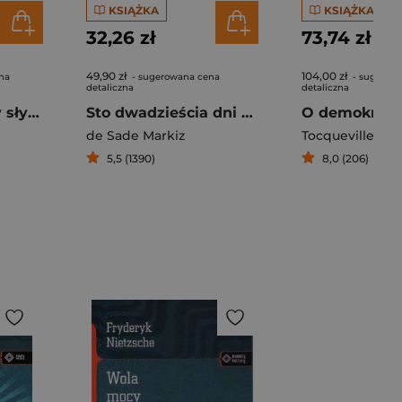
KSIĄŻKA
KSIĄŻKA
32,26 zł
73,74 zł
49,90 zł
104,00 zł
na
- sugerowana cena
- sugerow
detaliczna
detaliczna
Żywoty i poglądy słynnych filozofów
Sto dwadzieścia dni Sodomy czyli szkoła libertynizmu
de Sade Markiz
Tocqueville
,
Ale
5,5 (1390)
8,0 (206)