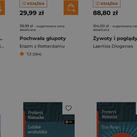
KSIĄŻKA
KSIĄŻKA
29,99 zł
88,80 zł
39,99 zł
104,00 zł
- sugerowana cena
- sugerowana ce
detaliczna
detaliczna
aal święta krew
Pochwała głupoty
t
,
Leigh Richard
Erazm z Rotterdamu
Laertios Diogenes
7,3 (264)