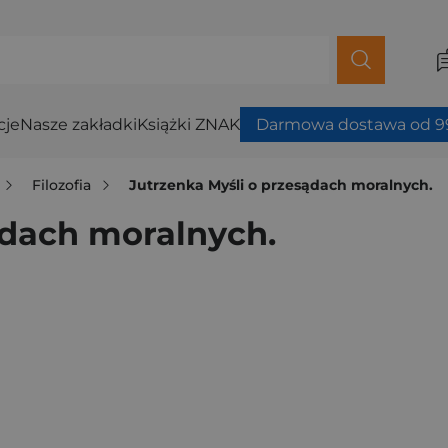
cje
Nasze zakładki
Książki ZNAK
Darmowa dostawa od 99
Filozofia
Jutrzenka Myśli o przesądach moralnych.
ądach moralnych.