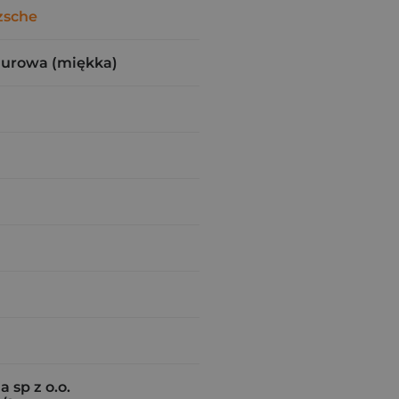
zsche
zurowa (miękka)
a sp z o.o.