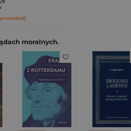
b/9
w
 protected]
sądach moralnych.