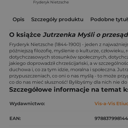
Fryderyk Nietzsche
Opis
Szczegóły produktu
Podobne tytuł
O książce
Jutrzenka Myśli o przesą
Fryderyk Nietzsche (1844-1900) - jeden z najważniejs
późniejszą filozofię, myślenie o kulturze, człowieku
dotychczasowych stosunków społecznych, dotychczaso
jakiego doprowadził chrześcijański, a w szczególnoś
duchowa i, co za tym idzie, moralna i społeczna. Jut
przypuszczeniach, co oni o nas myślą - to może przy
co do nas mieć słuszność! Bylibyśmy dla nich nie do 
Szczegółowe informacje na temat k
Wydawnictwo:
Vis-a-Vis Etiu
EAN:
978837998144