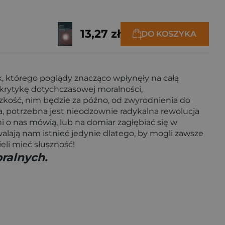
13,27 zł
DO KOSZYKA
ek, którego poglądy znacząco wpłynęły na całą
ą krytykę dotychczasowej moralności,
zkość, nim będzie za późno, od zwyrodnienia do
ia, potrzebna jest nieodzownie radykalna rewolucja
ni o nas mówią, lub na domiar zagłębiać się w
walają nam istnieć jedynie dlatego, by mogli zawsze
eli mieć słuszność!
ralnych.