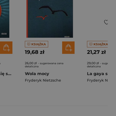
KSIĄŻKA
KSIĄŻKA
19,68 zł
21,27 zł
26,00 zł
29,00 zł
a
- sugerowana cena
- sugerowa
detaliczna
detaliczna
Ecce Homo. Jak się staje tym, czym się jest
Wola mocy
Fryderyk Nietzsche
Fryderyk Nietz