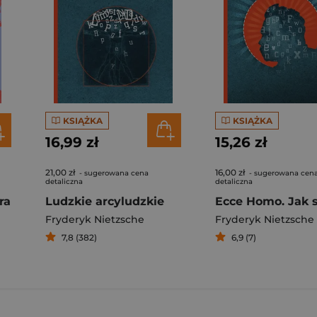
KSIĄŻKA
KSIĄŻKA
16,99 zł
15,26 zł
21,00 zł
16,00 zł
- sugerowana cena
- sugerowana cen
detaliczna
detaliczna
ra
Ludzkie arcyludzkie
Fryderyk Nietzsche
Fryderyk Nietzsche
7,8 (382)
6,9 (7)