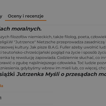
y
Oceny i recenzje
dach moralnych.
zych filozofów niemieckich, także filolog, poeta, człowi
, religii.W "Jutrzence" Nietzsche przeprowadza zasadnicz
wej kultury. Jak pisze B.A.G. Fuller ażeby uwolnić lud
ci teutońsko-chrześcijański pogląd na życie i sposób życ
rzenka tę rewolucję zapowiada. Codziennie słuchać, co in
prawić o zgubę najsilniejszego człowieka. Toć ludzie poz
zniesienia, gdybyśmy wbrew im mieli lub, co więcej, chci
siążki
Jutrzenka Myśli o przesądach mo
da
1