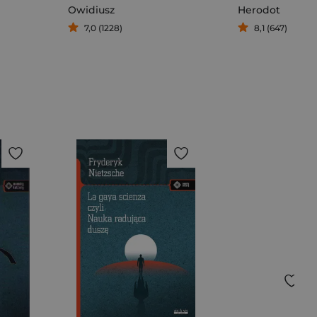
Owidiusz
Herodot
7,0 (1228)
8,1 (647)