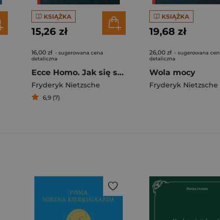
KSIĄŻKA
KSIĄŻKA
15,26 zł
19,68 zł
16,00 zł
26,00 zł
- sugerowana cena
- sugerowana cen
detaliczna
detaliczna
Ecce Homo. Jak się staje tym, czym się jest
Wola mocy
Fryderyk Nietzsche
Fryderyk Nietzsche
6,9 (7)