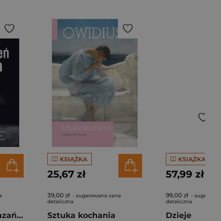
KSIĄŻKA
KSIĄŻKA
25,67 zł
57,99 zł
39,00 zł
99,00 zł
a
- sugerowana cena
- sugerowa
detaliczna
detaliczna
Ostatni dzień skazańca
Sztuka kochania
Dzieje