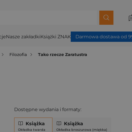
cje
Nasze zakładki
Książki ZNAK
Darmowa dostawa od 99
Filozofia
Tako rzecze Zaratustra
Dostępne wydania i formaty:
Książka
Książka
Okładka twarda
Okładka broszurowa (miękka)