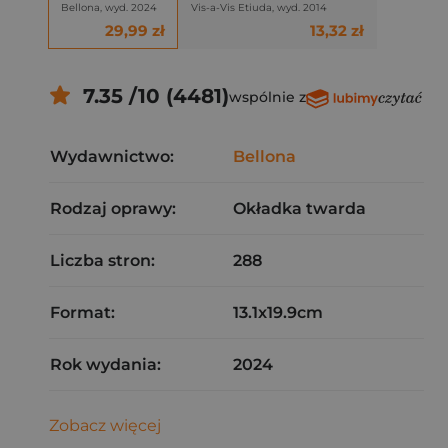
Bellona, wyd. 2024
Vis-a-Vis Etiuda, wyd. 2014
29,99 zł
13,32 zł
7.35 /10 (4481)
wspólnie z
Wydawnictwo:
Bellona
Rodzaj oprawy:
Okładka twarda
Liczba stron:
288
Format:
13.1x19.9cm
Rok wydania:
2024
Zobacz więcej