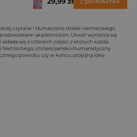
29,99 zł
DO KOSZYKA
ściej czytane i tłumaczone dzieło niemieckiego
za środowiskiem akademickim. Utwór wyróżnia się
 składa się z czterech części, z których każda
ci Nietzschego: chrześcijańsko-humanistyczny
iecznego powrotu czy w końcu utopijną ideę