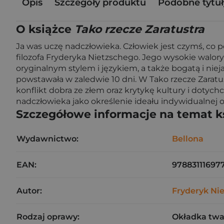
Opis
Szczegóły produktu
Podobne tytuł
O książce
Tako rzecze Zaratustra
Ja was uczę nadczłowieka. Człowiek jest czymś, co 
filozofa Fryderyka Nietzschego. Jego wysokie walory
oryginalnym stylem i językiem, a także bogatą i nieja
powstawała w zaledwie 10 dni. W Tako rzecze Zarat
konflikt dobra ze złem oraz krytykę kultury i dot
nadczłowieka jako określenie ideału indywidualnej 
Szczegółowe informacje na temat k
Wydawnictwo:
Bellona
EAN:
97883111697
Autor:
Fryderyk Ni
Rodzaj oprawy:
Okładka tw