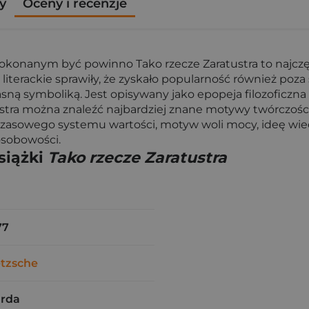
y
Oceny i recenzje
pokonanym być powinno Tako rzecze Zaratustra to najczę
 literackie sprawiły, że zyskało popularność również po
sną symboliką. Jest opisywany jako epopeja filozoficzna i
ustra można znaleźć najbardziej znane motywy twórczoś
ychczasowego systemu wartości, motyw woli mocy, ideę w
osobowości.
siążki
Tako rzecze Zaratustra
77
etzsche
arda