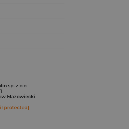
in sp. z o.o.
1
ów Mazowiecki
l protected]