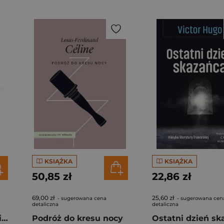
KSIĄŻKA
KSIĄŻKA
50,85 zł
22,86 zł
69,00 zł
25,60 zł
- sugerowana cena
- sugerowana cen
detaliczna
detaliczna
Gdy oślica ujrzała anioła
Podróż do kresu nocy