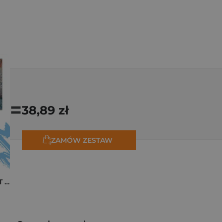
=
38,89 zł
ZAMÓW ZESTAW
Pakiet zakładek ART Monet