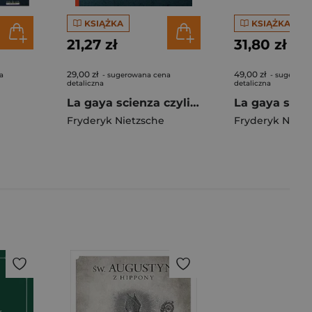
KSIĄŻKA
KSIĄŻKA
21,27 zł
31,80 zł
29,00 zł
49,00 zł
a
- sugerowana cena
- sugerowa
detaliczna
detaliczna
La gaya scienza czyli nauka radująca duszę
Fryderyk Nietzsche
Fryderyk Nietz