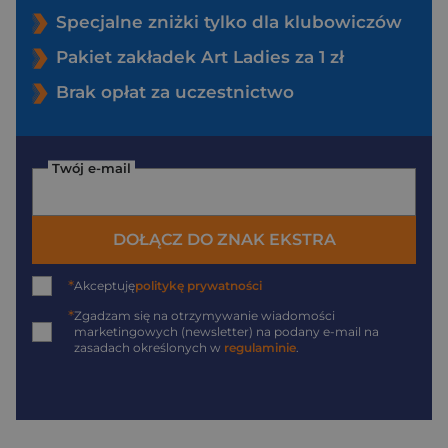
Specjalne zniżki tylko dla klubowiczów
Pakiet zakładek Art Ladies za 1 zł
Brak opłat za uczestnictwo
Twój e-mail
DOŁĄCZ DO ZNAK EKSTRA
*
Akceptuję
politykę prywatności
*
Zgadzam się na otrzymywanie wiadomości
marketingowych (newsletter) na podany
e-mail
na
zasadach określonych w
regulaminie
.