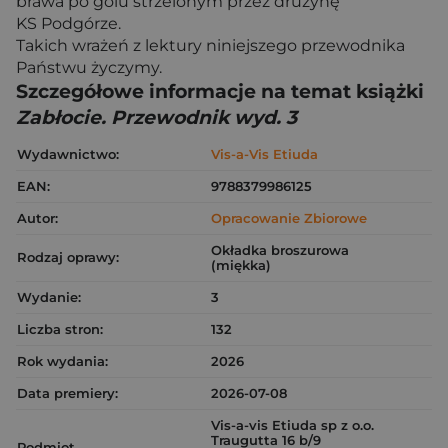
brawa po golu strzelonym przez drużynę
KS Podgórze.
Takich wrażeń z lektury niniejszego przewodnika
Państwu życzymy.
Szczegółowe informacje na temat książki
Zabłocie. Przewodnik wyd. 3
Wydawnictwo:
Vis-a-Vis Etiuda
EAN:
9788379986125
Autor:
Opracowanie Zbiorowe
Okładka broszurowa
Rodzaj oprawy:
(miękka)
Wydanie:
3
Liczba stron:
132
Rok wydania:
2026
Data premiery:
2026-07-08
Vis-a-vis Etiuda sp z o.o.
Traugutta 16 b/9
Podmiot