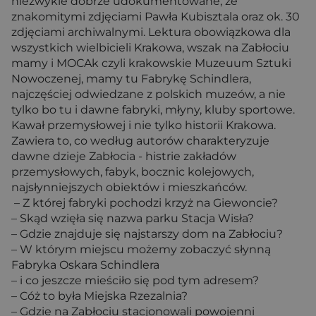
niezwykle dobrze udokumentowane, ze
znakomitymi zdjęciami Pawła Kubisztala oraz ok. 30
zdjęciami archiwalnymi. Lektura obowiązkowa dla
wszystkich wielbicieli Krakowa, wszak na Zabłociu
mamy i MOCAk czyli krakowskie Muzeuum Sztuki
Nowoczenej, mamy tu Fabrykę Schindlera,
najczęściej odwiedzane z polskich muzeów, a nie
tylko bo tu i dawne fabryki, młyny, kluby sportowe.
Kawał przemysłowej i nie tylko historii Krakowa.
Zawiera to, co według autorów charakteryzuje
dawne dzieje Zabłocia - histrie zakładów
przemysłowych, fabyk, bocznic kolejowych,
najsłynniejszych obiektów i mieszkańców.
– Z której fabryki pochodzi krzyż na Giewoncie?
– Skąd wzięła się nazwa parku Stacja Wisła?
– Gdzie znajduje się najstarszy dom na Zabłociu?
– W którym miejscu możemy zobaczyć słynną
Fabryka Oskara Schindlera
– i co jeszcze mieściło się pod tym adresem?
– Cóż to była Miejska Rzezalnia?
– Gdzie na Zabłociu stacjonowali powojenni