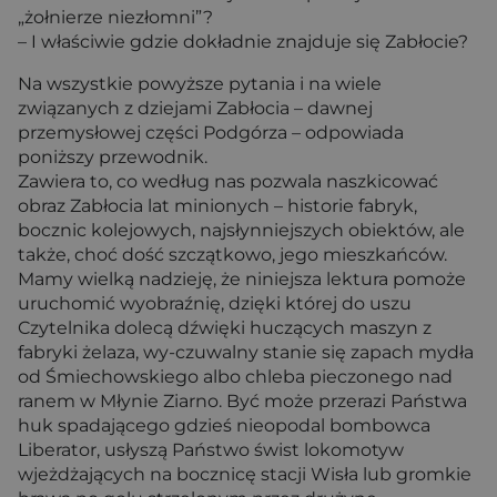
„żołnierze niezłomni”?
– I właściwie gdzie dokładnie znajduje się Zabłocie?
Na wszystkie powyższe pytania i na wiele
związanych z dziejami Zabłocia – dawnej
przemysłowej części Podgórza – odpowiada
poniższy przewodnik.
Zawiera to, co według nas pozwala naszkicować
obraz Zabłocia lat minionych – historie fabryk,
bocznic kolejowych, najsłynniejszych obiektów, ale
także, choć dość szczątkowo, jego mieszkańców.
Mamy wielką nadzieję, że niniejsza lektura pomoże
uruchomić wyobraźnię, dzięki której do uszu
Czytelnika dolecą dźwięki huczących maszyn z
fabryki żelaza, wy-czuwalny stanie się zapach mydła
od Śmiechowskiego albo chleba pieczonego nad
ranem w Młynie Ziarno. Być może przerazi Państwa
huk spadającego gdzieś nieopodal bombowca
Liberator, usłyszą Państwo świst lokomotyw
wjeżdżających na bocznicę stacji Wisła lub gromkie