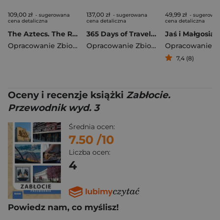
109,00 zł
137,00 zł
49,99 zł
- sugerowana
- sugerowana
- sugerowa
cena detaliczna
cena detaliczna
cena detaliczna
The Aztecs. The Rise and Fall of a Mighty Empire
365 Days of Travel. Lonely Planet
Jaś i Małgosia
Opracowanie Zbiorowe
Opracowanie Zbiorowe
7,4 (8)
Oceny i recenzje książki
Zabłocie.
Przewodnik wyd. 3
Średnia ocen:
7.50
/10
Liczba ocen:
4
Powiedz nam, co myślisz!