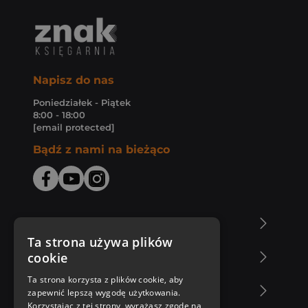
Napisz do nas
Poniedziałek - Piątek
8:00 - 18:00
[email protected]
Bądź z nami na bieżąco
O Księgarni Znak
Ta strona używa plików
cookie
Zakupy u nas
Ta strona korzysta z plików cookie, aby
Nasza oferta
zapewnić lepszą wygodę użytkowania.
Korzystając z tej strony, wyrażasz zgodę na