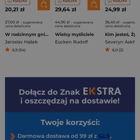
KSIĄŻKA
KSIĄŻKA
KSIĄŻKA
20,21 zł
29,64 zł
24,99 zł
27,00 zł
44,90 zł
36,40 zł
- sugerowana
- sugerowana
- sugerowa
cena detaliczna
cena detaliczna
cena detaliczna
W rodzinnym gnieździe i inne historie wyd. 3
Wielcy myśliciele
Kim jesteś, Żyd
Jaroslav Hašek
Eucken Rudolf
Severyn Askhe
6,9 (54)
6,0 (2)
Dołącz do
Znak
i oszczędzaj na dostawie!
Twoje korzyści:
Darmowa dostawa od 99 zł z