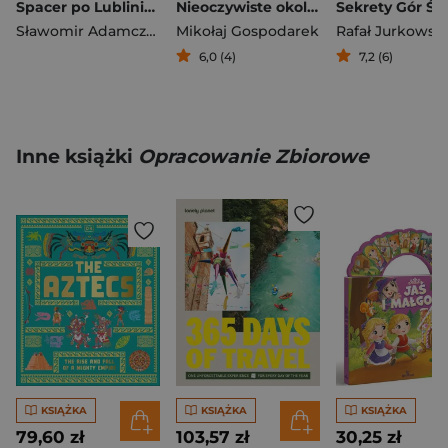
Spacer po Lublinie i okolicach
Nieoczywiste okolice Warszawy. Małomiasteczkowe zachwyty fotografa i podróżnika
Sławomir Adamczak
,
Olgierd Adamczak
Mikołaj Gospodarek
Rafał Jurkowski
6,0 (4)
7,2 (6)
Inne książki
Opracowanie Zbiorowe
KSIĄŻKA
KSIĄŻKA
KSIĄŻKA
79,60 zł
103,57 zł
30,25 zł