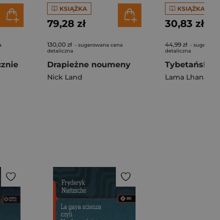
KSIĄŻKA
KSIĄŻKA
79,28 zł
30,83 zł
130,00 zł
44,99 zł
a
- sugerowana cena
- sugerowa
detaliczna
detaliczna
cznie
Drapieżne noumeny
Nick Land