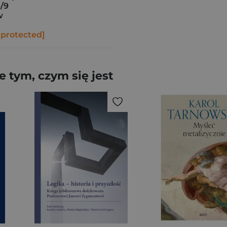
b/9
w
 protected]
 tym, czym się jest