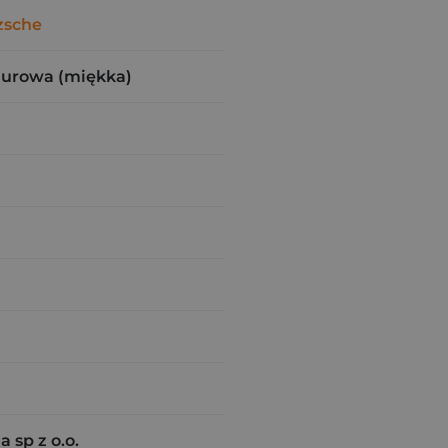
zsche
zurowa (miękka)
a sp z o.o.