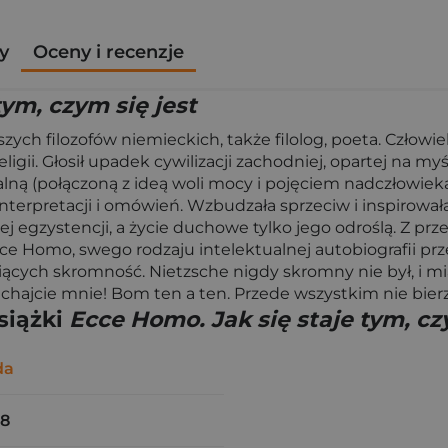
y
Oceny i recenzje
tym, czym się jest
zych filozofów niemieckich, także filolog, poeta. Człowi
ligii. Głosił upadek cywilizacji zachodniej, opartej na myśli
talną (połączoną z ideą woli mocy i pojęciem nadczłowiek
 interpretacji i omówień. Wzbudzała sprzeciw i inspiro
kiej egzystencji, a życie duchowe tylko jego odroślą. Z p
ce Homo, swego rodzaju intelektualnej autobiografii prz
ceniących skromność. Nietzsche nigdy skromny nie był, i 
hajcie mnie! Bom ten a ten. Przede wszystkim nie bierz
siążki
Ecce Homo. Jak się staje tym, cz
da
58