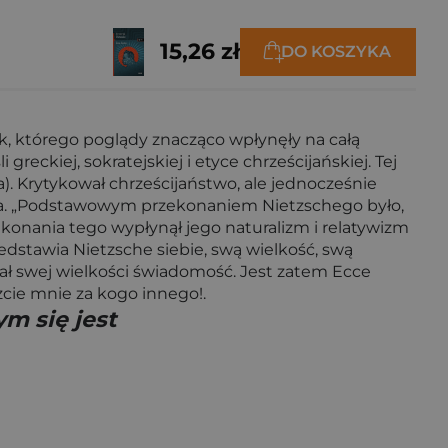
15,26 zł
DO KOSZYKA
ek, którego poglądy znacząco wpłynęły na całą
 greckiej, sokratejskiej i etyce chrześcijańskiej. Tej
a). Krytykował chrześcijaństwo, ale jednocześnie
wała. „Podstawowym przekonaniem Nietzschego było,
rzekonania tego wypłynął jego naturalizm i relatywizm
edstawia Nietzsche siebie, swą wielkość, swą
miał swej wielkości świadomość. Jest zatem Ecce
cie mnie za kogo innego!.
ym się jest