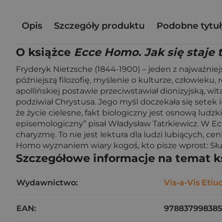
Opis
Szczegóły produktu
Podobne tytuł
O książce
Ecce Homo. Jak się staje 
Fryderyk Nietzsche (1844-1900) – jeden z najważniejs
późniejszą filozofię, myślenie o kulturze, człowieku, re
apollińskiej postawie przeciwstawiał dionizyjską, wi
podziwiał Chrystusa. Jego myśl doczekała się setek
że życie cielesne, fakt biologiczny jest osnową ludz
episemologiczny” pisał Władysław Tatrkiewicz. W Ec
charyzmę. To nie jest lektura dla ludzi lubiących, 
Homo wyznaniem wiary kogoś, kto pisze wprost: Słuc
Szczegółowe informacje na temat k
Wydawnictwo:
Vis-a-Vis Etiu
EAN:
97883799838