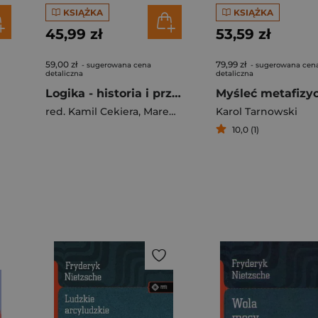
KSIĄŻKA
KSIĄŻKA
45,99 zł
53,59 zł
59,00 zł
79,99 zł
- sugerowana cena
- sugerowana cen
detaliczna
detaliczna
Logika - historia i przyszłość
Myśleć metafizy
red. Kamil Cekiera
,
Marek Magdziak
Karol Tarnowski
,
Marcin Seling
10,0 (1)