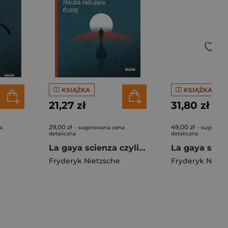
KSIĄŻKA
KSIĄŻKA
21,27 zł
31,80 zł
29,00 zł
49,00 zł
a
- sugerowana cena
- sugerowa
detaliczna
detaliczna
La gaya scienza czyli nauka radująca duszę
Fryderyk Nietzsche
Fryderyk Nietz