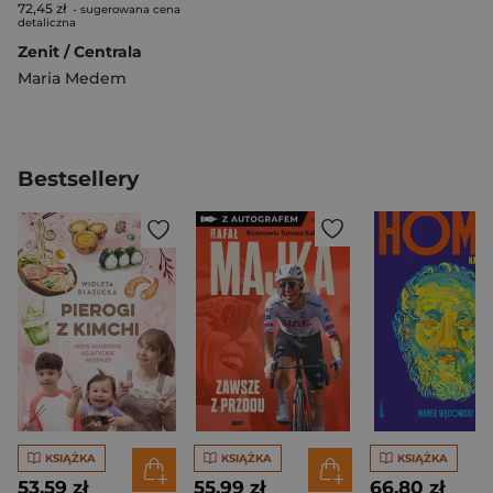
72,45 zł
- sugerowana cena
detaliczna
Zenit / Centrala
Maria Medem
Bestsellery
KSIĄŻKA
KSIĄŻKA
KSIĄŻKA
53,59 zł
55,99 zł
66,80 zł