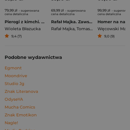
79,99 zł
69,99 zł
99,99 zł
- sugerowana
- sugerowana
- sugerowa
cena detaliczna
cena detaliczna
cena detaliczna
Pierogi z kimchi. Moje ulubione azjatyckie przepisy
Rafał Majka. Zawsze z przodu. Rozmawia Tomasz Kalemba - książka z autografem
Wioleta Błazucka
Rafał Majka
,
Tomasz Kalemba
Węcowski Mar
9,4 (7)
9,0 (9)
Podobne wydawnictwa
Egmont
Moondrive
Studio Jg
Znak Literanova
OdyseYA
Mucha Comics
Znak Emotikon
Nagle!