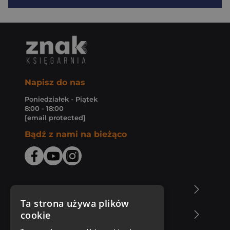
Napisz do nas
Poniedziałek - Piątek
8:00 - 18:00
[email protected]
Bądź z nami na bieżąco
O Księgarni Znak
Ta strona używa plików
cookie
Zakupy u nas