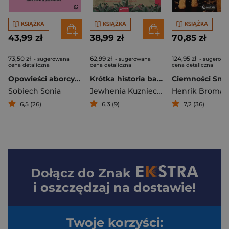
KSIĄŻKA
KSIĄŻKA
KSIĄŻKA
43,99 zł
38,99 zł
70,85 zł
73,50 zł
62,99 zł
124,95 zł
- sugerowana
- sugerowana
- sugerowa
cena detaliczna
cena detaliczna
cena detaliczna
Opowieści aborcyjne
Krótka historia barszczu ukraińskiego
Sobiech Sonia
Jewhenia Kuzniecowa
Henrik Broman
6,5 (26)
6,3 (9)
7,2 (36)
Dołącz do
Znak
i oszczędzaj na dostawie!
Twoje korzyści: