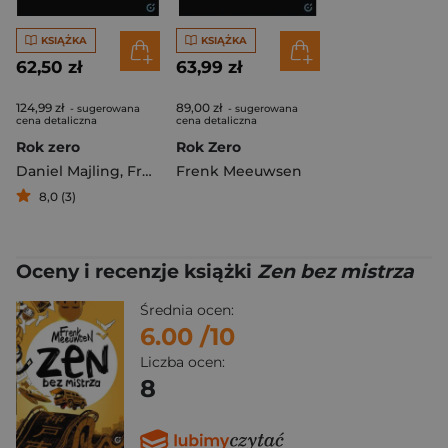
KSIĄŻKA
KSIĄŻKA
62,50 zł
63,99 zł
124,99 zł
89,00 zł
- sugerowana
- sugerowana
cena detaliczna
cena detaliczna
Rok zero
Rok Zero
Daniel Majling
,
Frenk Meeuwsen
Frenk Meeuwsen
8,0 (3)
Oceny i recenzje książki
Zen bez mistrza
Średnia ocen:
6.00
/10
Liczba ocen:
8