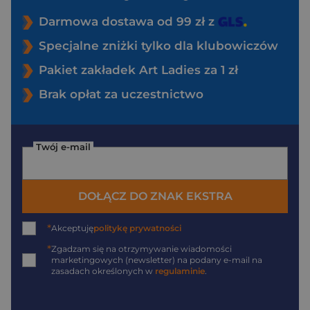
Darmowa dostawa od 99 zł z
Specjalne zniżki tylko dla klubowiczów
Pakiet zakładek Art Ladies za 1 zł
Brak opłat za uczestnictwo
Twój e-mail
DOŁĄCZ DO ZNAK EKSTRA
*
Akceptuję
politykę prywatności
*
Zgadzam się na otrzymywanie wiadomości
marketingowych (newsletter) na podany
e-mail
na
zasadach określonych w
regulaminie
.