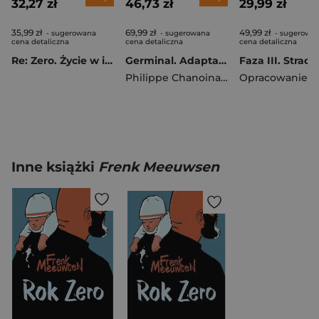
32,27 zł
46,73 zł
29,99 zł
35,99 zł
69,99 zł
49,99 zł
- sugerowana
- sugerowana
- sugerowa
cena detaliczna
cena detaliczna
cena detaliczna
Re: Zero. Życie w innym świecie od zera. Light Novel. Tom 39
Germinal. Adaptacje literatury
Philippe Chanoinat
,
Jean-Michel Arro
Inne książki
Frenk Meeuwsen