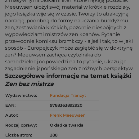
z masywnymi blokami liter, które nękają postacie.
Meeuwsen ułożył swój materiał w krótkie rozdziały,
jego książka wije się w czasie. Tworzy to atrakcyjną
narrację, podobną do formy nauczania buddyzmu
zen, zestawiania krótkich, pozornie niespójnych z
wypowiedziami mistrzów zen koanów. Pytanie
przewodnie komiksu brzmi: czy - a jeśli tak, to w jaki
sposób - Europejczyk może zagłębić się w doktrynę
zen? Meeuwsen zachęca czytelnika do
samodzielnej odpowiedzi na to pytanie, ukazując
zagadnienie japońskiego zen z różnych perspektyw.
Szczegółowe informacje na temat książki
Zen bez mistrza
Wydawnictwo:
Fundacja Tranzyt
EAN:
9788363892920
Autor:
Frenk Meeuwsen
Rodzaj oprawy:
Okładka twarda
Liczba stron:
288