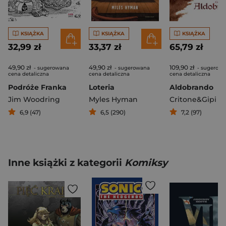
KSIĄŻKA
KSIĄŻKA
KSIĄŻKA
32,99 zł
33,37 zł
65,79 zł
49,90 zł
49,90 zł
109,90 zł
- sugerowana
- sugerowana
- sugerow
cena detaliczna
cena detaliczna
cena detaliczna
Podróże Franka
Loteria
Aldobrando
Jim Woodring
Myles Hyman
Critone&Gipi
6,9 (47)
6,5 (290)
7,2 (97)
Inne książki z kategorii
Komiksy