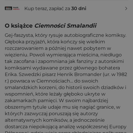
Kup teraz, zapłać za
30 dni
O książce
Ciemności Smalandii
Gej-faszysta, który rysuje autobiograficzne komiksy.
Głęboka przyjaźń, która kończy się wielkim
rozczarowaniem a później nawet pobytem w
więzieniu. Powoli wymierająca mieścina, niedługo
tak zacofana i zapomniana jak fanziny z autorskimi
komiksami wydawane przez głównego bohatera
Erika. Szwedzki pisarz Henrik Bromander (ur. w 1982
r.) powraca w Ciemnościach… do swoich
smalandzkich korzeni, do historii swoich dziadków i
wspomnień, które leżały głęboko ukryte w
zakamarkach pamięci. W swoim najbardziej
obszernym tytule udaje mu się nagiąć granice, w
których zazwyczaj poruszają się autorzy
alternatywnych komiksów, a jednocześnie
dostarcza niepokojącą analizę współczesnej Europy