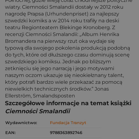
Północnej, gdzie wieją coraz chłodniejsze polityczne
wiatry. Ciemności Smalandii dostały w 2012 roku
nagrodę Prapsa (Urhundenpriset) za najlepszy
szwedzki komiks a w 2014 roku trafiły na deski
teatru Regionteatern Blekinge Kronoberg. Z
recenzji Ciemności Smalandii: „Album Henrika
Bromandera na pierwszy rzut oka wydaje się
typową dla swojego pokolenia produkcją podobną
do tych, które od dłuższego czasu dominują scenę
szwedzkiego komiksu. Jednak po bliższym
zetknięciu się jego narracją i jego motywami
naszym oczom ukazuje się nieokiełznany talent,
który potrafi bardzo wiele przekazać za pomocą
niewielkich technicznych środków.” Jonas
Ellerström, Smalandsposten
Szczegółowe informacje na temat książki
Ciemności Smalandii
Wydawnictwo:
Fundacja Tranzyt
EAN:
9788363892746