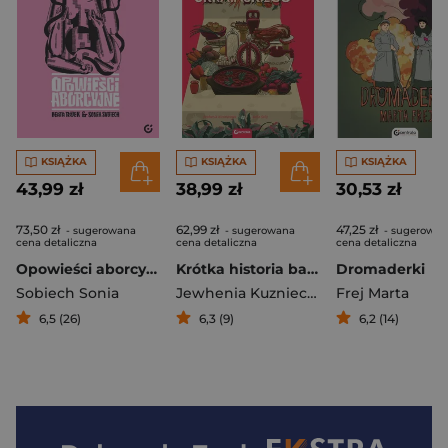
KSIĄŻKA
KSIĄŻKA
KSIĄŻKA
43,99 zł
38,99 zł
30,53 zł
73,50 zł
62,99 zł
47,25 zł
- sugerowana
- sugerowana
- sugerowan
cena detaliczna
cena detaliczna
cena detaliczna
Opowieści aborcyjne
Krótka historia barszczu ukraińskiego
Dromaderki
Sobiech Sonia
Jewhenia Kuzniecowa
Frej Marta
6,5 (26)
6,3 (9)
6,2 (14)