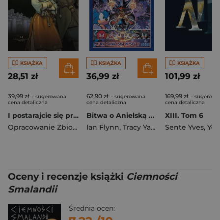
KSIĄŻKA
KSIĄŻKA
KSIĄŻKA
28,51 zł
36,99 zł
101,99 zł
39,99 zł
62,90 zł
169,99 zł
- sugerowana
- sugerowana
- sugerowa
cena detaliczna
cena detaliczna
cena detaliczna
I postarajcie się przeżyć. Pięć Krain. Tom 13
Bitwa o Anielską Wyspę 2. Sonic the Hedgehog. Tom 6 wyd. 2
XIII. Tom 6
Opracowanie Zbiorowe
Ian Flynn
,
Tracy Yardley
Sente Yves
,
Adam Bryce
,
Youri J
Oceny i recenzje książki
Ciemności
Smalandii
Średnia ocen: