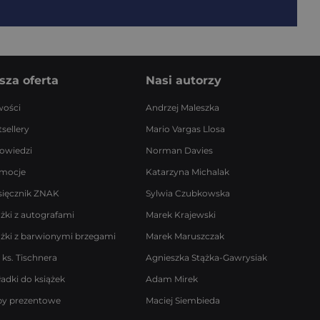
sza oferta
Nasi autorzy
ości
Andrzej Maleszka
sellery
Mario Vargas Llosa
owiedzi
Norman Davies
mocje
Katarzyna Michalak
sięcznik ZNAK
Sylwia Czubkowska
ążki z autografami
Marek Krajewski
ążki z barwionymi brzegami
Marek Maruszczak
 ks. Tischnera
Agnieszka Stążka-Gawrysiak
ładki do książek
Adam Mirek
by prezentowe
Maciej Siembieda