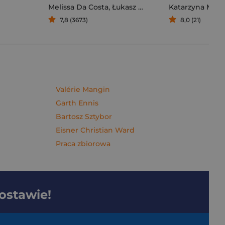
Melissa Da Costa
,
Łukasz Müller
Katarzyna Mich
7,8 (3673)
8,0 (21)
Valérie Mangin
Garth Ennis
Bartosz Sztybor
Eisner Christian Ward
Praca zbiorowa
dostawie!