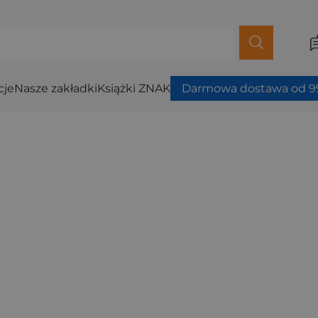
cje
Nasze zakładki
Książki ZNAK
Darmowa dostawa od 99