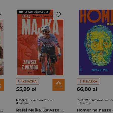
KSIĄŻKA
KSIĄŻKA
55,99 zł
66,80 zł
69,99 zł
99,99 zł
- sugerowana cena
- sugerowana cen
detaliczna
detaliczna
gi z kimchi. Moje ulubione azjatyckie przepisy - książka z autografem
Rafał Majka. Zawsze z przodu. Rozmawia Tomasz Kalemba - książka z autografem
Homer na nasze 