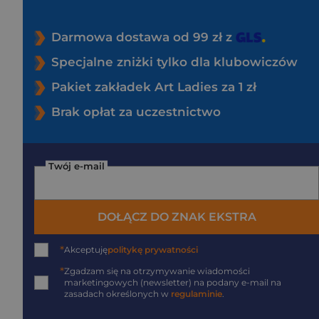
Darmowa dostawa od 99 zł z
Specjalne zniżki tylko dla klubowiczów
Pakiet zakładek Art Ladies za 1 zł
Brak opłat za uczestnictwo
Twój e-mail
DOŁĄCZ DO ZNAK EKSTRA
*
Akceptuję
politykę prywatności
*
Zgadzam się na otrzymywanie wiadomości
marketingowych (newsletter) na podany
e-mail
na
zasadach określonych w
regulaminie
.