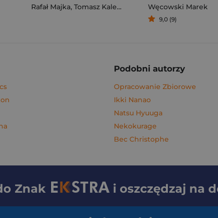
Rafał Majka
,
Tomasz Kalemba
Węcowski Marek
9,0 (9)
Podobni autorzy
cs
Opracowanie Zbiorowe
kon
Ikki Nanao
Natsu Hyuuga
na
Nekokurage
Bec Christophe
 do
Znak
i oszczędzaj na 