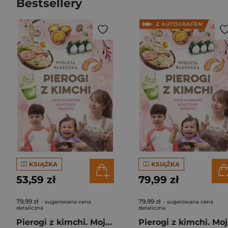
Bestsellery
KSIĄŻKA
KSIĄŻKA
53,59 zł
79,99 zł
79,99 zł
79,99 zł
- sugerowana cena
- sugerowana cena
detaliczna
detaliczna
Pierogi z kimchi. Moje ulubione azjatyckie przepisy
Piero