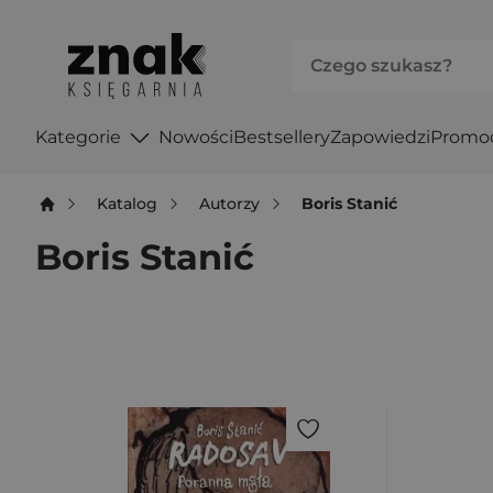
Kategorie
Nowości
Bestsellery
Zapowiedzi
Promo
Katalog
Autorzy
Boris Stanić
Boris Stanić