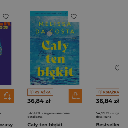
KSIĄŻKA
KSIĄŻKA
36,84 zł
36,84 zł
54,99 zł
54,99 zł
a
- sugerowana cena
- sugerowa
detaliczna
detaliczna
czasy
Cały ten błękit
Bestseller. S