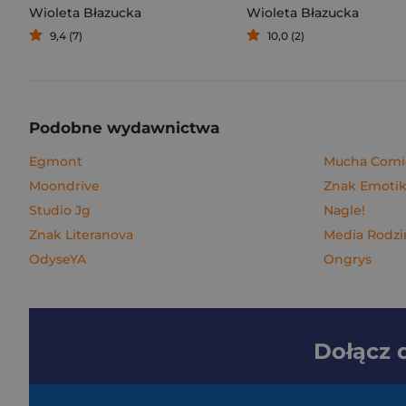
Wioleta Błazucka
Wioleta Błazucka
9,4 (7)
10,0 (2)
Podobne wydawnictwa
Egmont
Mucha Comi
Moondrive
Znak Emoti
Studio Jg
Nagle!
Znak Literanova
Media Rodzi
OdyseYA
Ongrys
Dołącz