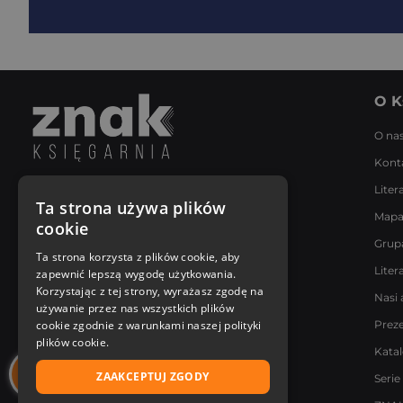
O K
O na
Kont
Liter
Napisz do nas
Ta strona używa plików
Mapa
Poniedziałek - Piątek
cookie
8:00 - 18:00
Grup
[email protected]
Ta strona korzysta z plików cookie, aby
Liter
zapewnić lepszą wygodę użytkowania.
Bądź z nami na bieżąco
Korzystając z tej strony, wyrażasz zgodę na
Nasi 
używanie przez nas wszystkich plików
cookie zgodnie z warunkami naszej polityki
Prez
plików cookie.
Kata
ZAAKCEPTUJ ZGODY
Serie