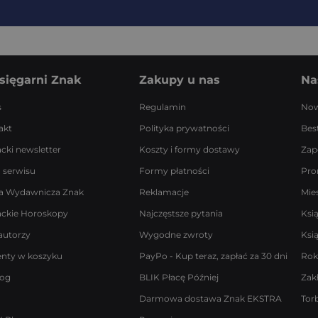
sięgarni Znak
Zakupy u nas
Na
s
Regulamin
Now
akt
Polityka prywatności
Best
acki newsletter
Koszty i formy dostawy
Zap
 serwisu
Formy płatności
Pro
a Wydawnicza Znak
Reklamacje
Mie
ackie Horoskopy
Najczęstsze pytania
Ksi
autorzy
Wygodne zwroty
Ksi
enty w koszyku
PayPo - Kup teraz, zapłać za 30 dni
Rok
log
BLIK Płacę Później
Zak
Darmowa dostawa Znak EKSTRA
Tor