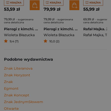
KSIĄŻKA
KSIĄŻKA
KSIĄŻKA
53,59 zł
79,99 zł
55,99 zł
79,99 zł
79,99 zł
69,99 zł
- sugerowana
- sugerowana
- sugerowa
cena detaliczna
cena detaliczna
cena detaliczna
Pierogi z kimchi. Moje ulubione azjatyckie przepisy
Pierogi z kimchi. Moje ulubione azjatyckie przepisy - książka z autografem
Wioleta Błazucka
Wioleta Błazucka
Rafał Majka
,
Tomasz 
9,4 (7)
10,0 (2)
Podobne wydawnictwa
Znak Literanova
Znak Horyzont
Znak
Egmont
Znak Koncept
Znak JednymSłowem
Otwarte