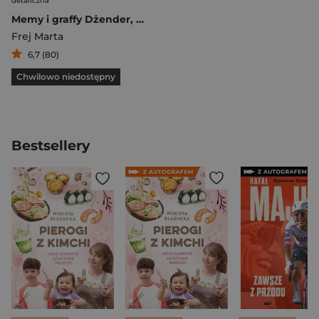
detaliczna
Memy i graffy Dżender, kasa i seks
Frej Marta
6,7 (80)
Chwilowo niedostępny
Bestsellery