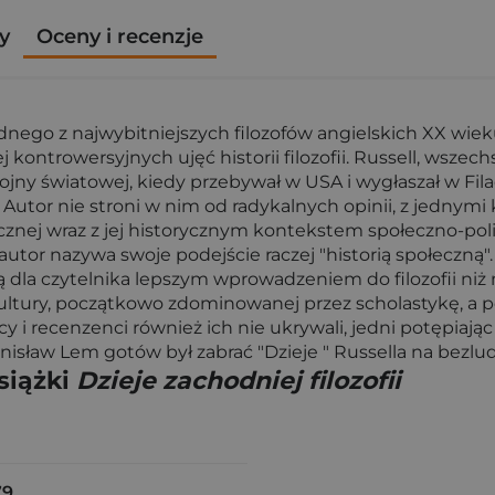
y
Oceny i recenzje
jednego z najwybitniejszych filozofów angielskich XX wie
 kontrowersyjnych ujęć historii filozofii. Russell, wszech
 wojny światowej, kiedy przebywał w USA i wygłaszał w Fi
Autor nie stroni w nim od radykalnych opinii, z jednym
ficznej wraz z jej historycznym kontekstem społeczno-p
tor nazywa swoje podejście raczej "historią społeczną". 
ą dla czytelnika lepszym wprowadzeniem do filozofii ni
j kultury, początkowo zdominowanej przez scholastykę, a
cy i recenzenci również ich nie ukrywali, jedni potępiając
Stanisław Lem gotów był zabrać "Dzieje " Russella na bezl
siążki
Dzieje zachodniej filozofii
79