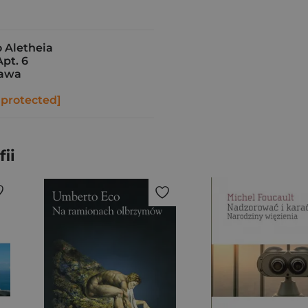
Aletheia
Apt. 6
zawa
 protected]
ii