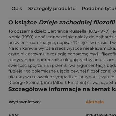
Opis
Szczegóły produktu
Podobne tytuł
O książce
Dzieje zachodniej filozofii
To obszerne dzieło Bertranda Russella (1872-1970), 
Nobla (1950), choć jednocześnie należy do najbardziej
poświęcił matematyce, napisał "Dzieje " w czasie II
Na ich kanwie wyrosła rzecz wysoce nieakademicka. 
czytelnik otrzymuje rozległą panoramę myśli filozo
tradycyjnego podręcznika ulegają zachwianiu i sam au
świeżość spojrzenia i przenikliwa argumentacja będ
"Dzieje " to polemiczne ujęcie pewnej filozoficzne
nie ukrywa tu swoich sympatii ani antypatii, czytelni
(George Steiner), inni (Albert Einstein) chwaląc, a 
Szczegółowe informacje na temat k
Wydawnictwo:
Aletheia
EAN:
97883656806