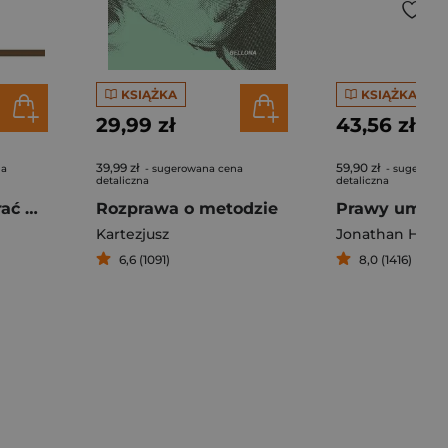
KSIĄŻKA
KSIĄŻKA
29,99 zł
43,56 zł
39,99 zł
59,90 zł
na
- sugerowana cena
- sugerowa
detaliczna
detaliczna
Nadzorować i karać Narodziny więzienia
Rozprawa o metodzie
Kartezjusz
Jonathan Haidt
6,6 (1091)
8,0 (1416)