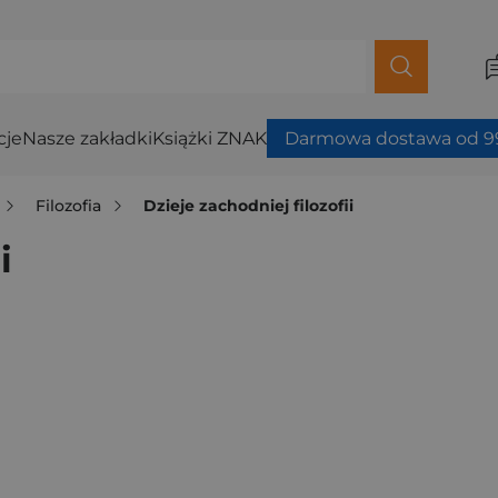
cje
Nasze zakładki
Książki ZNAK
Darmowa dostawa od 99
Filozofia
Dzieje zachodniej filozofii
i