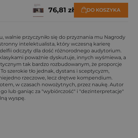
76,81 zł
DO KOSZYKA
ku, walnie przyczyniło się do przyznania mu Nagrody
stronny intelektualista, który wczesną karierę
ladelfii odczyty dla dość różnorodnego audytorium.
i klasykami poważnie dyskutuje, innych wyśmiewa, a
olitycznym tak bardzo rozbudowanym, że proporcje
To szerokie tło jednak, dystans i sceptycyzm,
ż niejedno rzeczowe, lecz drętwe kompendium.
 potem, w czasach nowożytnych, przez naukę. Autor
 go lub ganiąc za "wybiórczość" i "dezinterpretacje"
udną wyspę.