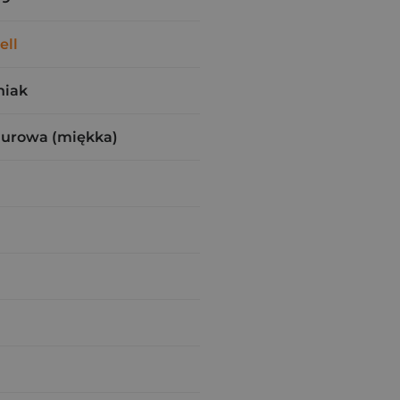
ell
niak
zurowa (miękka)