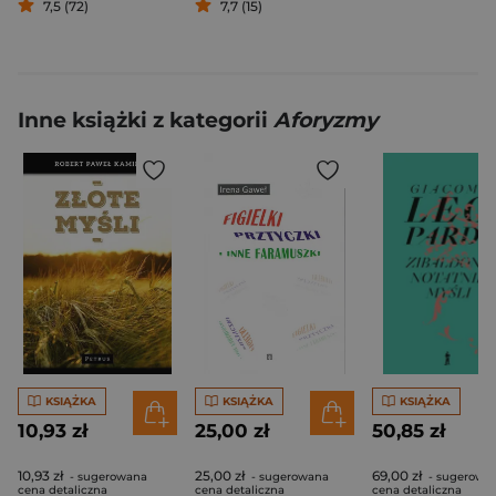
7,5 (72)
7,7 (15)
Inne książki z kategorii
Aforyzmy
KSIĄŻKA
KSIĄŻKA
KSIĄŻKA
10,93 zł
25,00 zł
50,85 zł
10,93 zł
25,00 zł
69,00 zł
- sugerowana
- sugerowana
- sugerowa
cena detaliczna
cena detaliczna
cena detaliczna