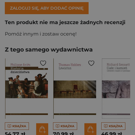
ZALOGUJ SIĘ, ABY DODAĆ OPINIĘ
Ten produkt nie ma jeszcze żadnych recenzji
Pomóż innym i zostaw ocenę!
Z tego samego wydawnictwa
KSIĄŻKA
KSIĄŻKA
KSIĄŻKA
54,77 zł
70,99 zł
46,99 zł