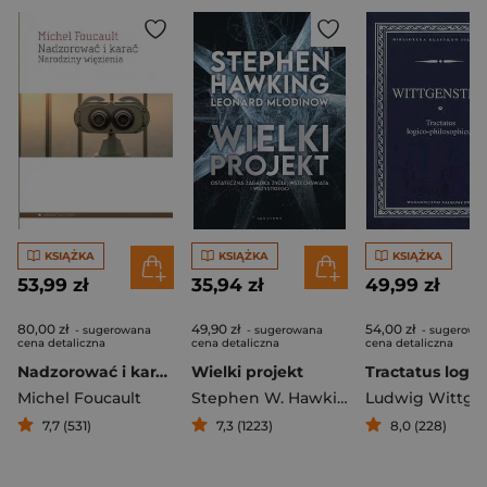
KSIĄŻKA
KSIĄŻKA
KSIĄŻKA
53,99 zł
35,94 zł
49,99 zł
80,00 zł
49,90 zł
54,00 zł
- sugerowana
- sugerowana
- sugerowa
cena detaliczna
cena detaliczna
cena detaliczna
Nadzorować i karać Narodziny więzienia
Wielki projekt
Michel Foucault
Stephen W. Hawking
,
Leonard Mlodi
7,7 (531)
7,3 (1223)
8,0 (228)