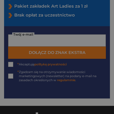
Pakiet zakładek Art Ladies za 1 zł
Brak opłat za uczestnictwo
Twój e-mail
DOŁĄCZ DO ZNAK EKSTRA
*
Akceptuję
politykę prywatności
*
Zgadzam się na otrzymywanie wiadomości
marketingowych (newsletter) na podany
e-mail
na
zasadach określonych w
regulaminie
.