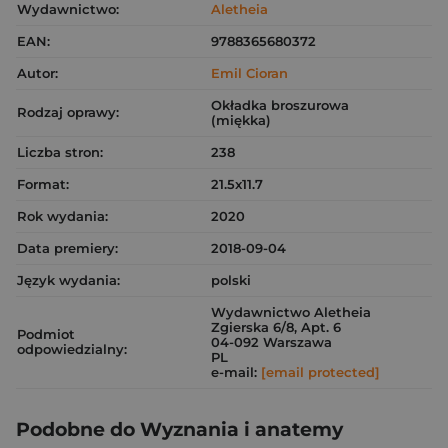
Wydawnictwo:
Aletheia
EAN:
9788365680372
Autor:
Emil Cioran
Okładka broszurowa
Rodzaj oprawy:
(miękka)
Liczba stron:
238
Format:
21.5x11.7
Rok wydania:
2020
Data premiery:
2018-09-04
Język wydania:
polski
Wydawnictwo Aletheia
Zgierska 6/8, Apt. 6
Podmiot
04-092 Warszawa
odpowiedzialny:
PL
e-mail:
[email protected]
Podobne do Wyznania i anatemy