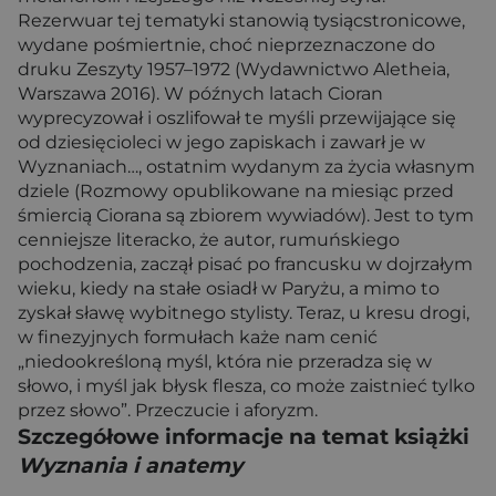
Rezerwuar tej tematyki stanowią tysiącstronicowe,
wydane pośmiertnie, choć nieprzeznaczone do
druku Zeszyty 1957–1972 (Wydawnictwo Aletheia,
Warszawa 2016). W późnych latach Cioran
wyprecyzował i oszlifował te myśli przewijające się
od dziesięcioleci w jego zapiskach i zawarł je w
Wyznaniach…, ostatnim wydanym za życia własnym
dziele (Rozmowy opublikowane na miesiąc przed
śmiercią Ciorana są zbiorem wywiadów). Jest to tym
cenniejsze literacko, że autor, rumuńskiego
pochodzenia, zaczął pisać po francusku w dojrzałym
wieku, kiedy na stałe osiadł w Paryżu, a mimo to
zyskał sławę wybitnego stylisty. Teraz, u kresu drogi,
w finezyjnych formułach każe nam cenić
„niedookreśloną myśl, która nie przeradza się w
słowo, i myśl jak błysk flesza, co może zaistnieć tylko
przez słowo”. Przeczucie i aforyzm.
Szczegółowe informacje na temat książki
Wyznania i anatemy