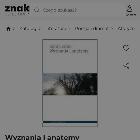
Czego szukasz?
Konto
Katalog
Literatura
Poezja i dramat
Aforyzmy
Wyznania i anatemy