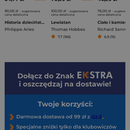
90,00 zł
100,00 zł
76,00 zł
- sugerowana
- sugerowana
- sugerowa
cena detaliczna
cena detaliczna
cena detaliczna
Historia dzieciństwa Dziecko i rodzina w czasach ancien régime’u
Lewiatan
Philippe Aries
Thomas Hobbes
Richard Sennet
7,7 (166)
6,9 (15)
Dołącz do
Znak
i oszczędzaj na dostawie!
Twoje korzyści:
Darmowa dostawa od 99 zł z
Specjalne zniżki tylko dla klubowiczów