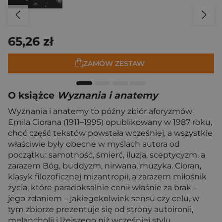
65,26 zł
ZAMÓW ZESTAW
O książce
Wyznania i anatemy
Wyznania i anatemy to późny zbiór aforyzmów
Emila Ciorana (1911–1995) opublikowany w 1987 roku,
choć część tekstów powstała wcześniej, a wszystkie
właściwie były obecne w myślach autora od
początku: samotność, śmierć, iluzja, sceptycyzm, a
zarazem Bóg, buddyzm, nirwana, muzyka. Cioran,
klasyk filozoficznej mizantropii, a zarazem miłośnik
życia, które paradoksalnie cenił właśnie za brak –
jego zdaniem – jakiegokolwiek sensu czy celu, w
tym zbiorze prezentuje się od strony autoironii,
melancholii i lżejszego niż wcześniej stylu.