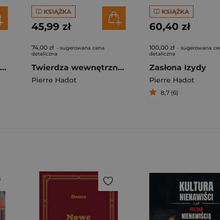
KSIĄŻKA
KSIĄŻKA
45,99 zł
60,40 zł
74,00 zł
100,00 zł
- sugerowana cena
- sugerowana ce
detaliczna
detaliczna
Czym jest filozofia starożytna?
Twierdza wewnętrzna Wprowadzenie do Rozmyślań Marka Aureliusza
Zasłona Izydy
Pierre Hadot
Pierre Hadot
8,7 (6)