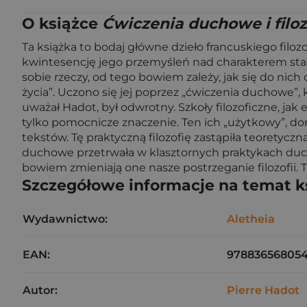
O książce
Ćwiczenia duchowe i filoz
Ta książka to bodaj główne dzieło francuskiego filozo
kwintesencję jego przemyśleń nad charakterem staroży
sobie rzeczy, od tego bowiem zależy, jak się do nich 
życia”. Uczono się jej poprzez „ćwiczenia duchowe”
uważał Hadot, był odwrotny. Szkoły filozoficzne, jak 
tylko pomocnicze znaczenie. Ten ich „użytkowy”, do
tekstów. Tę praktyczną filozofię zastąpiła teoretycz
duchowe przetrwała w klasztornych praktykach ducho
bowiem zmieniają one nasze postrzeganie filozofii. Ta
Szczegółowe informacje na temat k
Wydawnictwo:
Aletheia
EAN:
97883656805
Autor:
Pierre Hadot