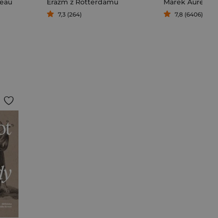
seau
Erazm z Rotterdamu
Marek Aurelius
7,3 (264)
7,8 (6406)