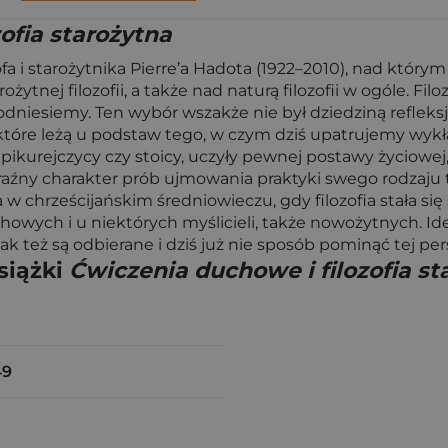
ofia starożytna
fa i starożytnika Pierre’a Hadota (1922–2010), nad którym
tnej filozofii, a także nad naturą filozofii w ogóle. Fi
odniesiemy. Ten wybór wszakże nie był dziedziną refleksji
, które leżą u podstaw tego, w czym dziś upatrujemy wy
epikurejczycy czy stoicy, uczyły pewnej postawy życiowej,
raźny charakter prób ujmowania praktyki swego rodzaju t
na w chrześcijańskim średniowieczu, gdy filozofia stała s
wych i u niektórych myślicieli, także nowożytnych. Id
k też są odbierane i dziś już nie sposób pominąć tej perspe
siążki
Ćwiczenia duchowe i filozofia st
49