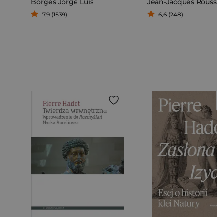
Borges Jorge Luis
Jean-Jacques Rous
7,9 (1539)
6,6 (248)