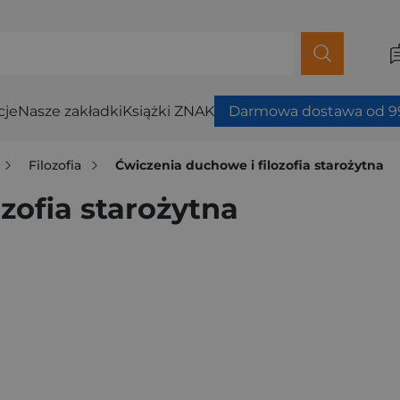
cje
Nasze zakładki
Książki ZNAK
Darmowa dostawa od 99
Filozofia
Ćwiczenia duchowe i filozofia starożytna
zofia starożytna