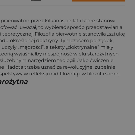
 pracował on przez kilkanaście lat i które stanowi
lozofować, uważał, to wybierać sposób przedstawiania
 teoretycznej. Filozofia pierwotnie stanowiła „sztukę
kładu określonej doktryny. Tymczasem porządek,
 uczyły „mądrości”, a teksty „doktrynalne” miały
eorią wyjaśniałby niespójność wielu starożytnych
ię służebnym narzędziem teologii. Jako ćwiczenie
ee Hadota trzeba uznać za rewolucyjne, zupełnie
ktywy w refleksji nad filozofią i w filozofii samej.
arożytna