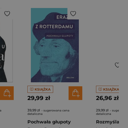
KSIĄŻKA
KSIĄŻKA
29,99 zł
26,96 zł
39,99 zł
29,99 zł
a
- sugerowana cena
- sugerowan
detaliczna
detaliczna
Pochwała głupoty
Rozmyślania