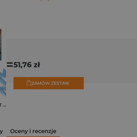
=
51,76 zł
ZAMÓW ZESTAW
Pakiet zakładek ART Monet
y
Oceny i recenzje