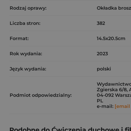
Rodzaj oprawy:
Okładka bros
Liczba stron:
382
Format:
14.5x20.5cm
Rok wydania:
2023
Język wydania:
polski
Wydawnictwo 
Zgierska 6/8, 
Podmiot odpowiedzialny:
04-092 Wars
PL
e-mail:
[email
Podobne do Ćwiczenia duchowe i fil