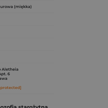
zurowa (miękka)
Aletheia
Apt. 6
zawa
 protected]
ozofia starożytna