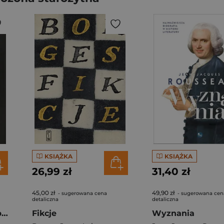
KSIĄŻKA
KSIĄŻKA
26,99 zł
31,40 zł
45,00 zł
49,90 zł
- sugerowana cena
- sugerowana cen
detaliczna
detaliczna
Człowiek i jego symbole
Fikcje
Wyznania