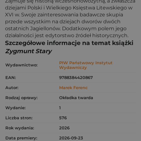
Zajmuje się historią wczesnonowożytną, a zwłaszcza
dziejami Polski i Wielkiego Księstwa Litewskiego w
XVI w. Swoje zainteresowania badawcze skupia
przede wszystkim na dziejach dworów dwóch
ostatnich Jagiellonów. Dodatkowym polem jego
działalności jest edytorstwo źródeł historycznych.
Szczegółowe informacje na temat książki
Zygmunt Stary
PIW Państwowy Instytut
Wydawnictwo:
Wydawniczy
EAN:
9788384420867
Autor:
Marek Ferenc
Rodzaj oprawy:
Okładka twarda
Wydanie:
1
Liczba stron:
576
Rok wydania:
2026
Data premiery:
2026-09-23