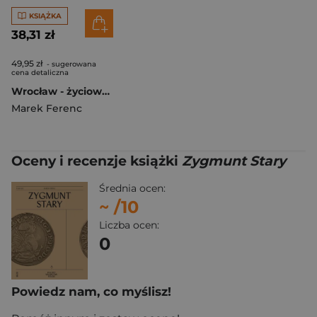
KSIĄŻKA
38,31 zł
49,95 zł
- sugerowana
cena detaliczna
Wrocław - życiowy przystanek
Marek Ferenc
Oceny i recenzje książki
Zygmunt Stary
Średnia ocen:
~
/10
Liczba ocen:
0
Powiedz nam, co myślisz!