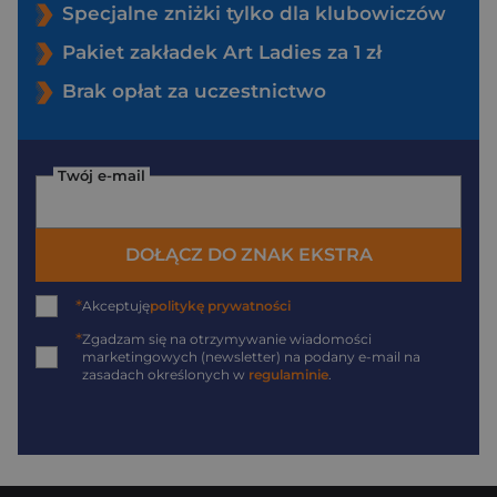
Specjalne zniżki tylko dla klubowiczów
Pakiet zakładek Art Ladies za 1 zł
Brak opłat za uczestnictwo
Twój e-mail
DOŁĄCZ DO ZNAK EKSTRA
*
Akceptuję
politykę prywatności
*
Zgadzam się na otrzymywanie wiadomości
marketingowych (newsletter) na podany
e-mail
na
zasadach określonych w
regulaminie
.