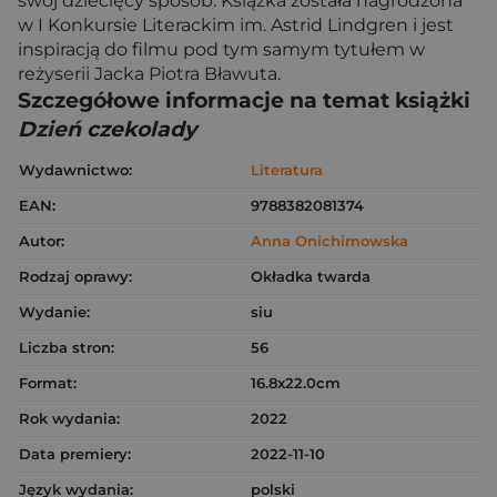
swój dziecięcy sposób. Książka została nagrodzona
w I Konkursie Literackim im. Astrid Lindgren i jest
inspiracją do filmu pod tym samym tytułem w
reżyserii Jacka Piotra Bławuta.
Szczegółowe informacje na temat książki
Dzień czekolady
Wydawnictwo:
Literatura
EAN:
9788382081374
Autor:
Anna Onichimowska
Rodzaj oprawy:
Okładka twarda
Wydanie:
siu
Liczba stron:
56
Format:
16.8x22.0cm
Rok wydania:
2022
Data premiery:
2022-11-10
Język wydania:
polski