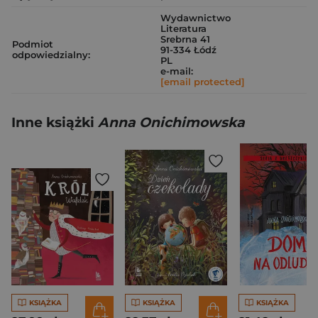
Wydawnictwo
Literatura
Srebrna 41
Podmiot
91-334 Łódź
odpowiedzialny:
PL
e-mail:
[email protected]
Inne książki
Anna Onichimowska
KSIĄŻKA
KSIĄŻKA
KSIĄŻKA