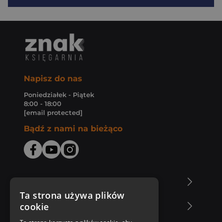
Napisz do nas
Poniedziałek - Piątek
8:00 - 18:00
[email protected]
Bądź z nami na bieżąco
O Księgarni Znak
Ta strona używa plików
cookie
Zakupy u nas