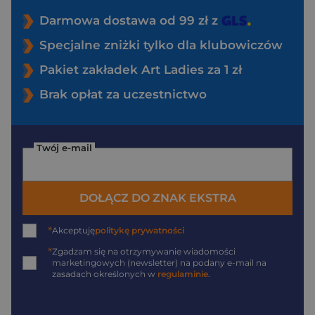
Darmowa dostawa od 99 zł z
Specjalne zniżki tylko dla klubowiczów
Pakiet zakładek Art Ladies za 1 zł
Brak opłat za uczestnictwo
Twój e-mail
DOŁĄCZ DO ZNAK EKSTRA
*
Akceptuję
politykę prywatności
*
Zgadzam się na otrzymywanie wiadomości
marketingowych (newsletter) na podany
e-mail
na
zasadach określonych w
regulaminie
.