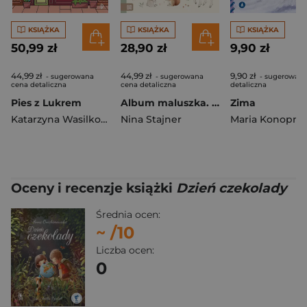
KSIĄŻKA
KSIĄŻKA
KSIĄŻKA
50,99 zł
28,90 zł
9,90 zł
44,99 zł
44,99 zł
9,90 zł
- sugerowana
- sugerowana
- sugerowana
cena detaliczna
cena detaliczna
detaliczna
Pies z Lukrem
Album maluszka. Pierwszy rok. Baby love
Zima
Katarzyna Wasilkowska
Nina Stajner
Maria Konopni
Oceny i recenzje książki
Dzień czekolady
Średnia ocen:
~
/10
Liczba ocen:
0