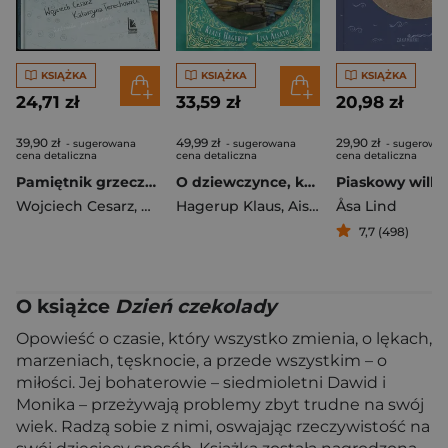
KSIĄŻKA
KSIĄŻKA
KSIĄŻKA
24,71 zł
33,59 zł
20,98 zł
39,90 zł
49,99 zł
29,90 zł
- sugerowana
- sugerowana
- sugerowa
cena detaliczna
cena detaliczna
cena detaliczna
Pamiętnik grzecznego psa
O dziewczynce, która chciała ocalić książki
Piaskowy wilk
Wojciech Cesarz
,
Katarzyna Terechowicz
Hagerup Klaus
,
Aisato Lisa
Åsa Lind
7,7 (498)
O książce
Dzień czekolady
Opowieść o czasie, który wszystko zmienia, o lękach,
marzeniach, tęsknocie, a przede wszystkim – o
miłości. Jej bohaterowie – siedmioletni Dawid i
Monika – przeżywają problemy zbyt trudne na swój
wiek. Radzą sobie z nimi, oswajając rzeczywistość na