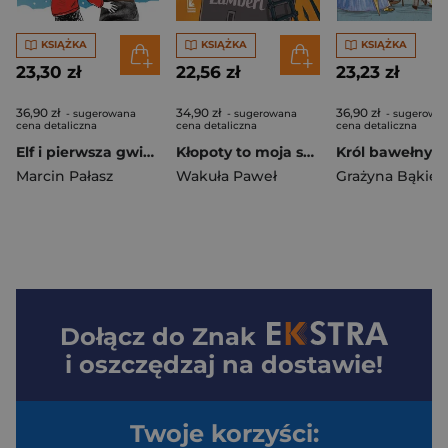
KSIĄŻKA
KSIĄŻKA
KSIĄŻKA
23,30 zł
22,56 zł
23,23 zł
36,90 zł
34,90 zł
36,90 zł
- sugerowana
- sugerowana
- sugerowa
cena detaliczna
cena detaliczna
cena detaliczna
Elf i pierwsza gwiazdka
Kłopoty to moja specjalność. Mieszko II Lambert. A to historia
Król bawełny.
Marcin Pałasz
Wakuła Paweł
Grażyna Bąkiew
Dołącz do
Znak
i oszczędzaj na dostawie!
Twoje korzyści: