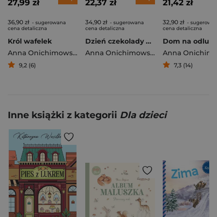
27,99 zł
22,37 zł
21,42 zł
36,90 zł
34,90 zł
32,90 zł
- sugerowana
- sugerowana
- sugerowa
cena detaliczna
cena detaliczna
cena detaliczna
Król wafelek
Dzień czekolady wyd. 2026
Dom na odludz
Anna Onichimowska
Anna Onichimowska
9,2 (6)
7,3 (14)
Inne książki z kategorii
Dla dzieci