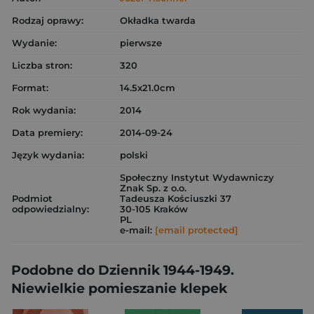
Rodzaj oprawy:
Okładka twarda
Wydanie:
pierwsze
Liczba stron:
320
Format:
14.5x21.0cm
Rok wydania:
2014
Data premiery:
2014-09-24
Język wydania:
polski
Społeczny Instytut Wydawniczy
Znak Sp. z o.o.
Podmiot
Tadeusza Kościuszki 37
odpowiedzialny:
30-105 Kraków
PL
e-mail:
[email protected]
Podobne do Dziennik 1944-1949.
Niewielkie pomieszanie klepek