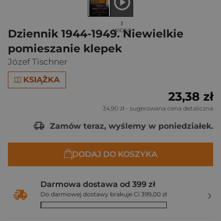
3
Dziennik 1944-1949. Niewielkie
WIDEO
pomieszanie klepek
Józef Tischner
KSIĄŻKA
23,38 zł
34,90 zł
- sugerowana cena detaliczna
Zamów teraz, wyślemy w poniedziałek.
DODAJ DO KOSZYKA
Darmowa dostawa od 399 zł
Do darmowej dostawy brakuje Ci 399,00 zł