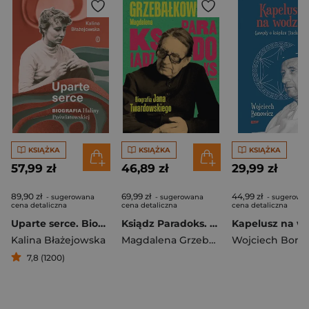
KSIĄŻKA
KSIĄŻKA
KSIĄŻKA
57,99 zł
46,89 zł
29,99 zł
89,90 zł
69,99 zł
44,99 zł
- sugerowana
- sugerowana
- sugerowa
cena detaliczna
cena detaliczna
cena detaliczna
Uparte serce. Biografia Haliny Poświatowskiej
Ksiądz Paradoks. Biografia księdza Jana Twardowskiego [2025]
Kalina Błażejowska
Magdalena Grzebałkowska
Wojciech Bono
7,8 (1200)