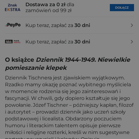
Dostawa za 0 zł
dla
DOŁĄCZ
zamówień od 99 zł
Kup teraz, zapłać za
30 dni
Kup teraz, zapłać za
30 dni
O książce
Dziennik 1944-1949. Niewielkie
pomieszanie klepek
Dziennik Tischnera jest zjawiskiem wyjątkowym.
Rzadko mamy okazję poznać wybitnego myśliciela
w momencie rodzenia się jego zainteresowań i
fascynacji. W chwili, gdy dopiero kształtuje się jego
powołanie. Józef Tischner – późniejszy kapłan, filozof
i autorytet – prowadzi dziennik jako uczeń szkoły
podstawowej i licealista. Obdarzony poczuciem
humoru i literackim talentem opisuje pierwsze
miłości i religijne rozterki, kreśli w nim sugestywne