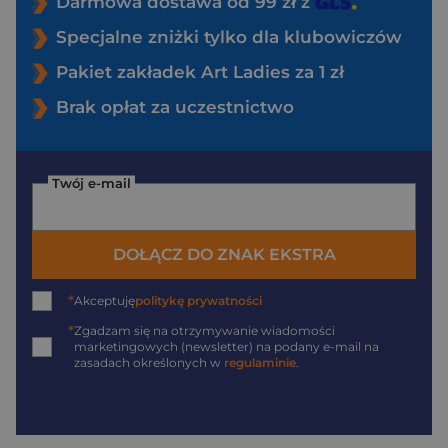
Darmowa dostawa od 99 zł z
Specjalne zniżki tylko dla klubowiczów
Pakiet zakładek Art Ladies za 1 zł
Brak opłat za uczestnictwo
Twój e-mail
DOŁĄCZ DO ZNAK EKSTRA
*
Akceptuję
politykę prywatności
*
Zgadzam się na otrzymywanie wiadomości
marketingowych (newsletter) na podany
e-mail
na
zasadach określonych w
regulaminie
.