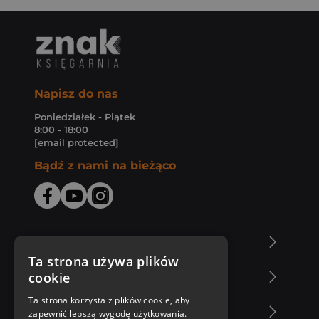
Napisz do nas
Poniedziałek - Piątek
8:00 - 18:00
[email protected]
Bądź z nami na bieżąco
O Księgarni Znak
Ta strona używa plików
cookie
Zakupy u nas
Ta strona korzysta z plików cookie, aby
Nasza oferta
zapewnić lepszą wygodę użytkowania.