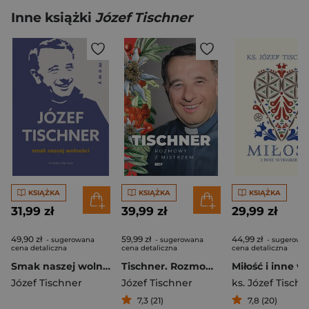
Inne książki
Józef Tischner
KSIĄŻKA
KSIĄŻKA
KSIĄŻKA
31,99 zł
39,99 zł
29,99 zł
49,90 zł
59,99 zł
44,99 zł
- sugerowana
- sugerowana
- sugerowa
cena detaliczna
cena detaliczna
cena detaliczna
Smak naszej wolności. Rozmowy z ks. Józefem Tischnerem
Tischner. Rozmowy z mistrzem.
Józef Tischner
Józef Tischner
ks. Józef Tischn
7,3 (21)
7,8 (20)