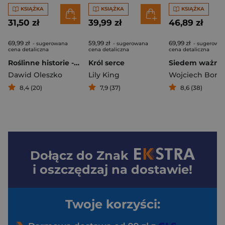
KSIĄŻKA
KSIĄŻKA
KSIĄŻKA
31,50 zł
39,99 zł
46,89 zł
69,99 zł
59,99 zł
69,99 zł
- sugerowana
- sugerowana
- sugerowa
cena detaliczna
cena detaliczna
cena detaliczna
Roślinne historie - planer
Król serce
Dawid Oleszko
Lily King
8,4 (20)
7,9 (37)
8,6 (38)
Dołącz do
Znak
i oszczędzaj na dostawie!
Twoje korzyści: