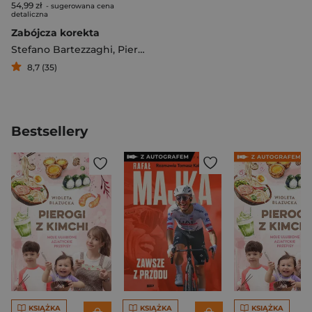
54,99 zł
- sugerowana cena
detaliczna
Zabójcza korekta
Stefano Bartezzaghi
,
Pier Mauro Tamburini
8,7 (35)
Bestsellery
KSIĄŻKA
KSIĄŻKA
KSIĄŻKA