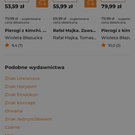
53,59 zł
55,99 zł
79,99 zł
79,99 zł
69,99 zł
79,99 zł
- sugerowana
- sugerowana
- sugerowa
cena detaliczna
cena detaliczna
cena detaliczna
Pierogi z kimchi. Moje ulubione azjatyckie przepisy
Rafał Majka. Zawsze z przodu. Rozmawia Tomasz Kalemba - książka z autografem
Wioleta Błazucka
Rafał Majka
,
Tomasz Kalemba
Wioleta Błazuc
9,4 (7)
10,0 (2)
Podobne wydawnictwa
Znak Literanova
Znak Horyzont
Znak Emotikon
Znak Koncept
Otwarte
Znak JednymSłowem
Czarne