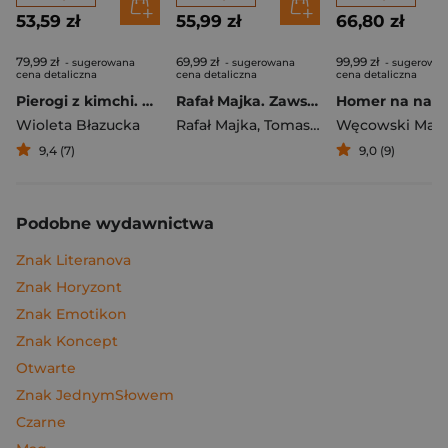
53,59 zł
55,99 zł
66,80 zł
79,99 zł
69,99 zł
99,99 zł
- sugerowana
- sugerowana
- sugerowa
cena detaliczna
cena detaliczna
cena detaliczna
Pierogi z kimchi. Moje ulubione azjatyckie przepisy
Rafał Majka. Zawsze z przodu. Rozmawia Tomasz Kalemba - książka z autografem
Wioleta Błazucka
Rafał Majka
,
Tomasz Kalemba
Węcowski Mar
9,4 (7)
9,0 (9)
Podobne wydawnictwa
Znak Literanova
Znak Horyzont
Znak Emotikon
Znak Koncept
Otwarte
Znak JednymSłowem
Czarne