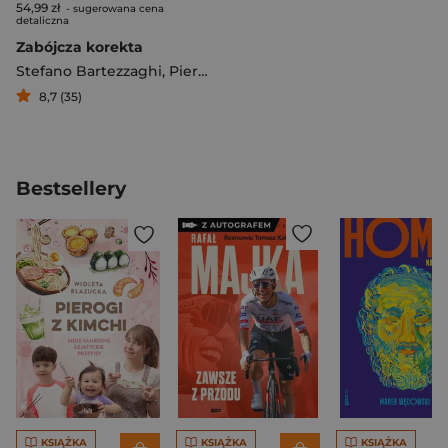
54,99 zł
- sugerowana cena
detaliczna
Zabójcza korekta
Stefano Bartezzaghi
,
Pier Mauro Tamburini
8,7 (35)
Bestsellery
KSIĄŻKA
KSIĄŻKA
KSIĄŻKA