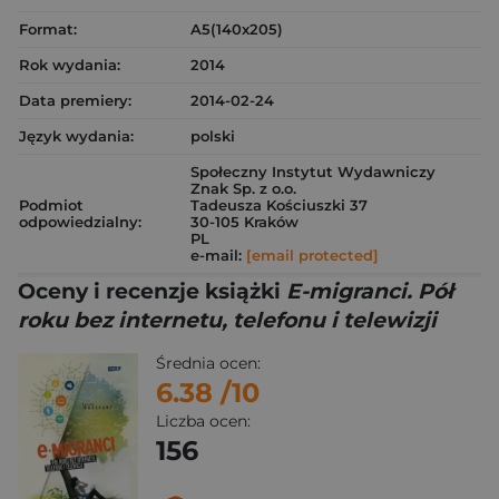
Format:
A5(140x205)
Rok wydania:
2014
Data premiery:
2014-02-24
Język wydania:
polski
Społeczny Instytut Wydawniczy
Znak Sp. z o.o.
Podmiot
Tadeusza Kościuszki 37
odpowiedzialny:
30-105 Kraków
PL
e-mail:
[email protected]
Oceny i recenzje książki
E-migranci. Pół
roku bez internetu, telefonu i telewizji
Średnia ocen:
6.38
/10
Liczba ocen:
156