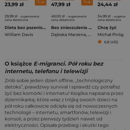
23,99 zł
47,99 zł
24,44 zł
29,99 zł
49,00 zł
34,99 zł
- sugerowana
- sugerowana
- sugerowa
cena detaliczna
cena detaliczna
cena detaliczna
Dieta bez pszenicy. Jak pozbyć się pszennego brzucha i być zdrowym
Bez znieczulenia Jak powstaje człowiek
Chcę żyć
William Davis
Dębska Marzena
,
Dębski Romuald
Michał Piróg
6,8 (412)
O książce
E-migranci. Pół roku bez
internetu, telefonu i telewizji
Zrób sobie jeden dzień offline, „technologiczny
detoks”, prawdziwy survival i sprawdź czy potrafisz
żyć bez komórki i internetu! Książka napisana przez
dziennikarkę, która wraz z trójką swoich dzieci na
pół roku całkowicie odcięła się od nowoczesnych
technologii – internetu, smartfonów, telewizji i
konsoli, a przez pierwszy tydzień nawet od
elektryczności. Opisała przebieg i skutki tego