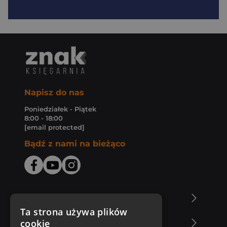
Napisz do nas
Poniedziałek - Piątek
8:00 - 18:00
[email protected]
Bądź z nami na bieżąco
O Księgarni Znak
Ta strona używa plików
cookie
Zakupy u nas