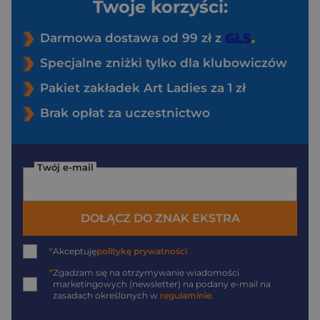
Twoje korzyści:
Darmowa dostawa od 99 zł z
Specjalne zniżki tylko dla klubowiczów
Pakiet zakładek Art Ladies za 1 zł
Brak opłat za uczestnictwo
Twój e-mail
DOŁĄCZ DO ZNAK EKSTRA
*
Akceptuję
politykę prywatności
*
Zgadzam się na otrzymywanie wiadomości
marketingowych (newsletter) na podany
e-mail
na
zasadach określonych w
regulaminie
.