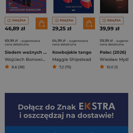
KSIĄŻKA
KSIĄŻKA
KSIĄŻKA
46,89 zł
29,25 zł
39,99 zł
69,99 zł
64,99 zł
59,99 zł
- sugerowana
- sugerowana
- sugerowa
cena detaliczna
cena detaliczna
cena detaliczna
Siedem ważnych słów. Michał Heller w rozmowie z Wojciechem Bonowiczem
Kowbojskie tango
Pałac (2026)
Wojciech Bonowicz
,
Michał Heller
Maggie Shipstead
Wiesław Myśliw
8,6 (38)
7,2 (75)
10,0 (1)
Dołącz do
Znak
i oszczędzaj na dostawie!