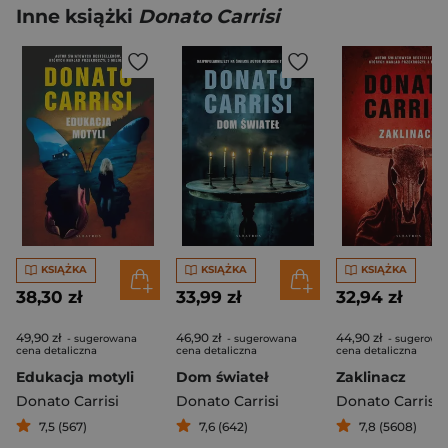
Inne książki
Donato Carrisi
KSIĄŻKA
KSIĄŻKA
KSIĄŻKA
38,30 zł
33,99 zł
32,94 zł
49,90 zł
46,90 zł
44,90 zł
- sugerowana
- sugerowana
- sugerowa
cena detaliczna
cena detaliczna
cena detaliczna
Edukacja motyli
Dom świateł
Zaklinacz
Donato Carrisi
Donato Carrisi
Donato Carrisi
7,5 (567)
7,6 (642)
7,8 (5608)