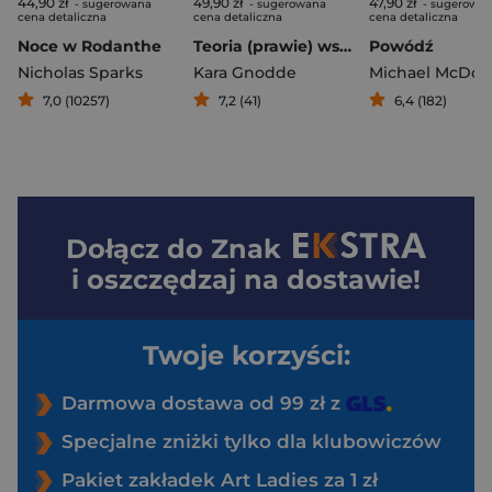
44,90 zł
49,90 zł
47,90 zł
- sugerowana
- sugerowana
- sugerowa
cena detaliczna
cena detaliczna
cena detaliczna
Noce w Rodanthe
Teoria (prawie) wszystkiego
Powódź
Nicholas Sparks
Kara Gnodde
Michael McDow
7,0 (10257)
7,2 (41)
6,4 (182)
Dołącz do
Znak
i oszczędzaj na dostawie!
Twoje korzyści:
Darmowa dostawa od 99 zł z
Specjalne zniżki tylko dla klubowiczów
Pakiet zakładek Art Ladies za 1 zł