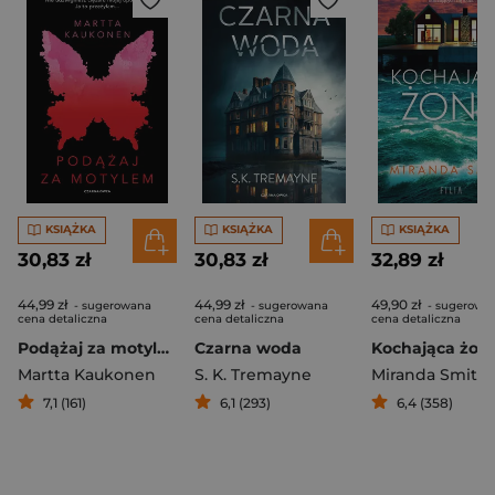
KSIĄŻKA
KSIĄŻKA
KSIĄŻKA
30,83 zł
30,83 zł
32,89 zł
44,99 zł
44,99 zł
49,90 zł
- sugerowana
- sugerowana
- sugerowa
cena detaliczna
cena detaliczna
cena detaliczna
Podążaj za motylem
Czarna woda
Kochająca żon
Martta Kaukonen
S. K. Tremayne
Miranda Smith
7,1 (161)
6,1 (293)
6,4 (358)