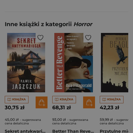
Inne książki z kategorii
Horror
KSIĄŻKA
KSIĄŻKA
KSIĄŻKA
30,75 zł
68,31 zł
42,23 zł
45,00 zł
93,00 zł
59,99 zł
- sugerowana
- sugerowana
- sugerowa
cena detaliczna
cena detaliczna
cena detaliczna
Sekret antykwariusza
Better Than Revenge
Przytulne miej