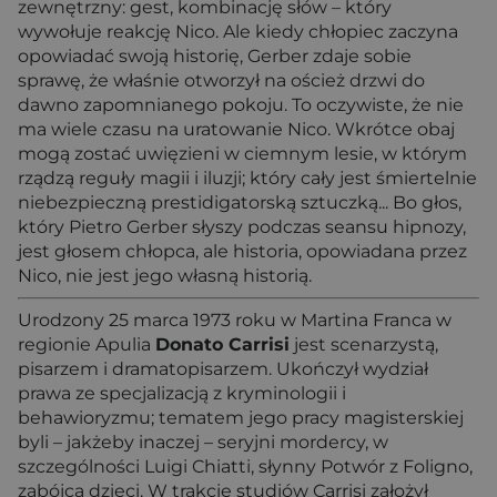
zewnętrzny: gest, kombinację słów – który
wywołuje reakcję Nico. Ale kiedy chłopiec zaczyna
opowiadać swoją historię, Gerber zdaje sobie
sprawę, że właśnie otworzył na oścież drzwi do
dawno zapomnianego pokoju. To oczywiste, że nie
ma wiele czasu na uratowanie Nico. Wkrótce obaj
mogą zostać uwięzieni w ciemnym lesie, w którym
rządzą reguły magii i iluzji; który cały jest śmiertelnie
niebezpieczną prestidigatorską sztuczką... Bo głos,
który Pietro Gerber słyszy podczas seansu hipnozy,
jest głosem chłopca, ale historia, opowiadana przez
Nico, nie jest jego własną historią.
Urodzony 25 marca 1973 roku w Martina Franca w
regionie Apulia
Donato Carrisi
jest scenarzystą,
pisarzem i dramatopisarzem. Ukończył wydział
prawa ze specjalizacją z kryminologii i
behawioryzmu; tematem jego pracy magisterskiej
byli – jakżeby inaczej – seryjni mordercy, w
szczególności Luigi Chiatti, słynny Potwór z Foligno,
zabójca dzieci. W trakcie studiów Carrisi założył