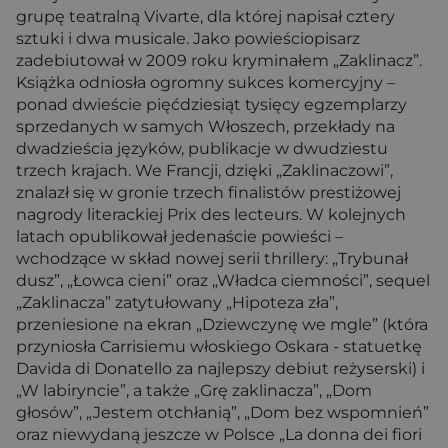
grupę teatralną Vivarte, dla której napisał cztery
sztuki i dwa musicale. Jako powieściopisarz
zadebiutował w 2009 roku kryminałem „Zaklinacz”.
Książka odniosła ogromny sukces komercyjny –
ponad dwieście pięćdziesiąt tysięcy egzemplarzy
sprzedanych w samych Włoszech, przekłady na
dwadzieścia języków, publikacje w dwudziestu
trzech krajach. We Francji, dzięki „Zaklinaczowi”,
znalazł się w gronie trzech finalistów prestiżowej
nagrody literackiej Prix des lecteurs. W kolejnych
latach opublikował jedenaście powieści –
wchodzące w skład nowej serii thrillery: „Trybunał
dusz”, „Łowca cieni” oraz „Władca ciemności”, sequel
„Zaklinacza” zatytułowany „Hipoteza zła”,
przeniesione na ekran „Dziewczynę we mgle” (która
przyniosła Carrisiemu włoskiego Oskara - statuetkę
Davida di Donatello za najlepszy debiut reżyserski) i
„W labiryncie”, a także „Grę zaklinacza”, „Dom
głosów”, „Jestem otchłanią”, „Dom bez wspomnień”
oraz niewydaną jeszcze w Polsce „La donna dei fiori