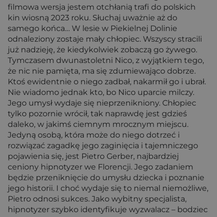
filmowa wersja jestem otchłanią trafi do polskich
kin wiosną 2023 roku. Słuchaj uważnie aż do
samego końca… W lesie w Piekielnej Dolinie
odnaleziony zostaje mały chłopiec. Wszyscy stracili
już nadzieję, że kiedykolwiek zobaczą go żywego.
Tymczasem dwunastoletni Nico, z wyjątkiem tego,
że nic nie pamięta, ma się zdumiewająco dobrze.
Ktoś ewidentnie o niego zadbał, nakarmił go i ubrał.
Nie wiadomo jednak kto, bo Nico uparcie milczy.
Jego umysł wydaje się nieprzenikniony. Chłopiec
tylko pozornie wrócił, tak naprawdę jest gdzieś
daleko, w jakimś ciemnym mrocznym miejscu.
Jedyną osobą, która może do niego dotrzeć i
rozwiązać zagadkę jego zaginięcia i tajemniczego
pojawienia się, jest Pietro Gerber, najbardziej
ceniony hipnotyzer we Florencji. Jego zadaniem
będzie przeniknięcie do umysłu dziecka i poznanie
jego historii. I choć wydaje się to niemal niemożliwe,
Pietro odnosi sukces. Jako wybitny specjalista,
hipnotyzer szybko identyfikuje wyzwalacz – bodziec