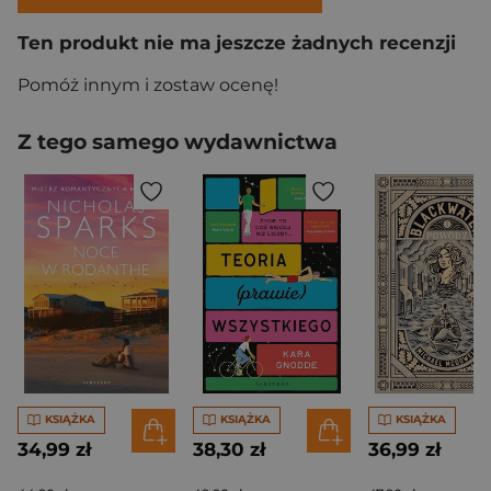
Ten produkt nie ma jeszcze żadnych recenzji
Pomóż innym i zostaw ocenę!
Z tego samego wydawnictwa
KSIĄŻKA
KSIĄŻKA
KSIĄŻKA
34,99 zł
38,30 zł
36,99 zł