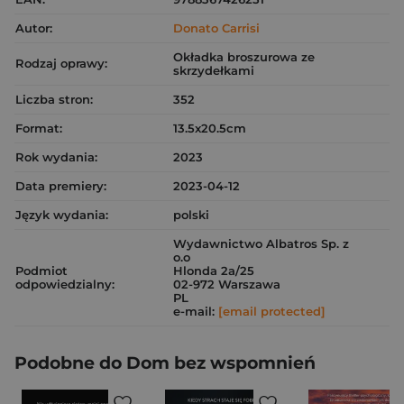
Autor:
Donato Carrisi
Okładka broszurowa ze
Rodzaj oprawy:
skrzydełkami
Liczba stron:
352
Format:
13.5x20.5cm
Rok wydania:
2023
Data premiery:
2023-04-12
Język wydania:
polski
Wydawnictwo Albatros Sp. z
o.o
Podmiot
Hlonda 2a/25
odpowiedzialny:
02-972 Warszawa
PL
e-mail:
[email protected]
Podobne do Dom bez wspomnień