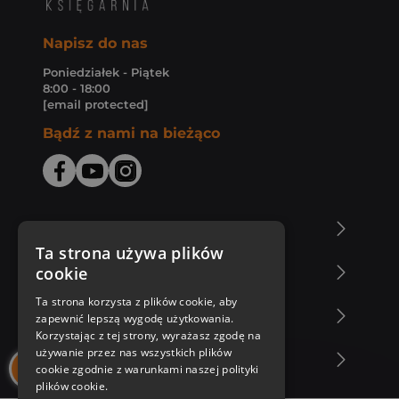
Napisz do nas
Poniedziałek - Piątek
8:00 - 18:00
[email protected]
Bądź z nami na bieżąco
O Księgarni Znak
Ta strona używa plików
cookie
Zakupy u nas
Ta strona korzysta z plików cookie, aby
Nasza oferta
zapewnić lepszą wygodę użytkowania.
Korzystając z tej strony, wyrażasz zgodę na
używanie przez nas wszystkich plików
Nasi autorzy
cookie zgodnie z warunkami naszej polityki
plików cookie.