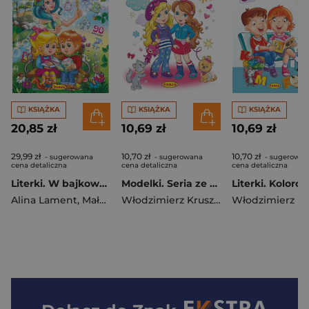
KSIĄŻKA
KSIĄŻKA
KSIĄŻKA
20,85 zł
10,69 zł
10,69 zł
29,99 zł
10,70 zł
10,70 zł
- sugerowana
- sugerowana
- sugerowan
cena detaliczna
cena detaliczna
cena detaliczna
Literki. W bajkowym świecie
Modelki. Seria ze Słoneczkiem
Alina Lament
,
Małgorzata Podleśna
,
Mariola Budek
Włodzimierz Kruszewski