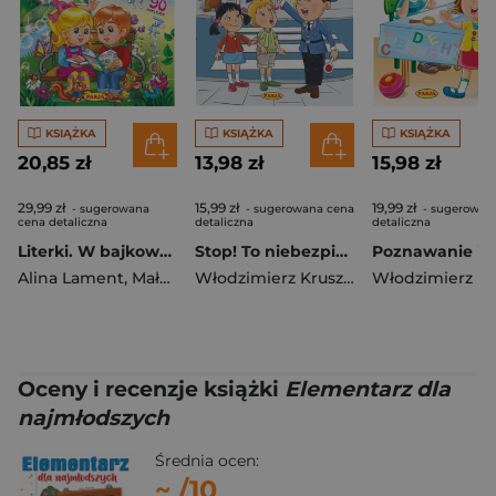
KSIĄŻKA
KSIĄŻKA
KSIĄŻKA
20,85 zł
13,98 zł
15,98 zł
29,99 zł
15,99 zł
19,99 zł
- sugerowana
- sugerowana cena
- sugerowan
cena detaliczna
detaliczna
detaliczna
Literki. W bajkowym świecie
Stop! To niebezpieczne!
Alina Lament
,
Małgorzata Podleśna
,
Mariola Budek
Włodzimierz Kruszewski
,
Ernest Błęd
Oceny i recenzje książki
Elementarz dla
najmłodszych
Średnia ocen:
~
/10