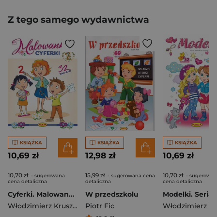
Z tego samego wydawnictwa
KSIĄŻKA
KSIĄŻKA
KSIĄŻKA
10,69 zł
12,98 zł
10,69 zł
10,70 zł
15,99 zł
10,70 zł
- sugerowana
- sugerowana cena
- sugerowan
cena detaliczna
detaliczna
cena detaliczna
Cyferki. Malowanki. Seria z misiem
W przedszkolu
Włodzimierz Kruszewski
Piotr Fic
,
Ernest Błędowski