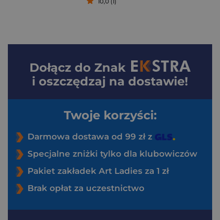
10,0 (1)
Dołącz do
Znak
i oszczędzaj na dostawie!
Twoje korzyści:
Darmowa dostawa od 99 zł z
Specjalne zniżki tylko dla klubowiczów
Pakiet zakładek Art Ladies za 1 zł
Brak opłat za uczestnictwo