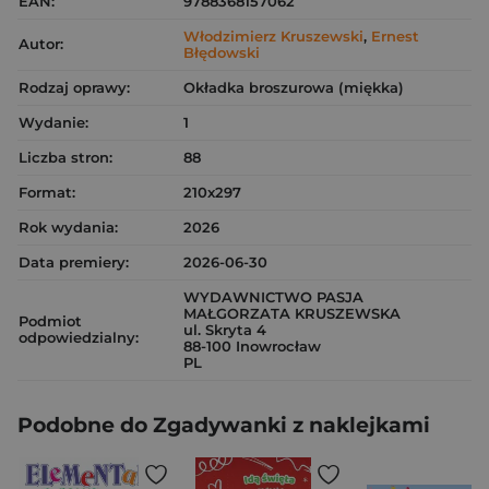
EAN:
9788368157062
Włodzimierz Kruszewski
,
Ernest
Autor:
Błędowski
Rodzaj oprawy:
Okładka broszurowa (miękka)
Wydanie:
1
Liczba stron:
88
Format:
210x297
Rok wydania:
2026
Data premiery:
2026-06-30
WYDAWNICTWO PASJA
MAŁGORZATA KRUSZEWSKA
Podmiot
ul. Skryta 4
odpowiedzialny:
88-100 Inowrocław
PL
Podobne do Zgadywanki z naklejkami