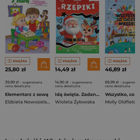
KSIĄŻKA
KSIĄŻKA
KSIĄŻKA
25,80 zł
14,49 zł
46,89 zł
39,99 zł
14,90 zł
69,99 zł
- sugerowana
- sugerowana
- sugerowa
cena detaliczna
cena detaliczna
cena detaliczna
Elementarz z sową
Idą święta. Zadanka & rzepiki
Elżbieta Nowosielska
,
Ernest Błędowski
Wioleta Żyłowska
Molly Oldfield