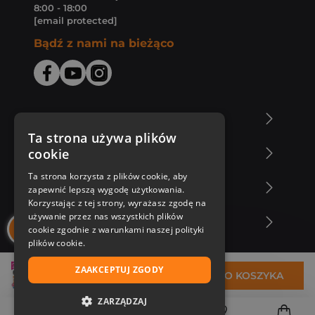
8:00 - 18:00
[email protected]
Bądź z nami na bieżąco
O Księgarni Znak
Ta strona używa plików
cookie
Zakupy u nas
Ta strona korzysta z plików cookie, aby
Nasza oferta
zapewnić lepszą wygodę użytkowania.
Korzystając z tej strony, wyrażasz zgodę na
używanie przez nas wszystkich plików
Nasi autorzy
cookie zgodnie z warunkami naszej polityki
plików cookie.
ZAAKCEPTUJ ZGODY
18,47 zł
DO KOSZYKA
ZARZĄDZAJ