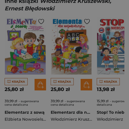
Inne książki
Włodzimierz Kruszewski,
Ernest Błędowski
KSIĄŻKA
KSIĄŻKA
KSIĄŻKA
25,80 zł
25,80 zł
13,98 zł
39,99 zł
39,99 zł
15,99 zł
- sugerowana
- sugerowana
- sugerowan
cena detaliczna
cena detaliczna
detaliczna
Elementarz z sową
Elementarz dla najmłodszych
Elżbieta Nowosielska
,
Ernest Błędowski
Włodzimierz Kruszewski
,
Piotr Fic
,
Al