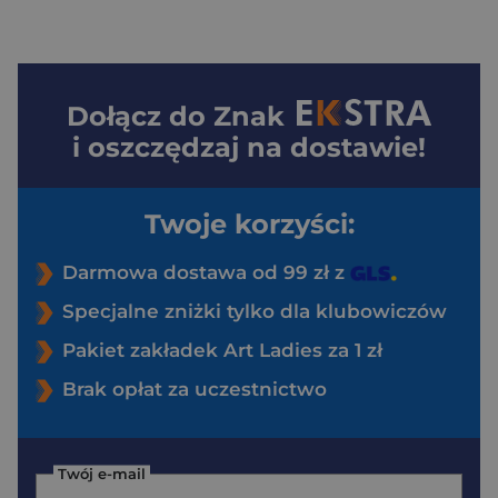
Dołącz do
Znak
i oszczędzaj na dostawie!
Twoje korzyści:
Darmowa dostawa od 99 zł z
Specjalne zniżki tylko dla klubowiczów
Pakiet zakładek Art Ladies za 1 zł
Brak opłat za uczestnictwo
Twój e-mail