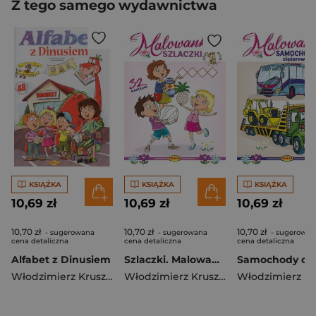
Z tego samego wydawnictwa
KSIĄŻKA
KSIĄŻKA
KSIĄŻKA
10,69 zł
10,69 zł
10,69 zł
10,70 zł
10,70 zł
10,70 zł
- sugerowana
- sugerowana
- sugerowan
cena detaliczna
cena detaliczna
cena detaliczna
Alfabet z Dinusiem
Szlaczki. Malowanki. Seria z misiem
Włodzimierz Kruszewski
,
Ernest Błędowski
Włodzimierz Kruszewski
,
Ernest Błęd