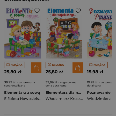
KSIĄŻKA
KSIĄŻKA
KSIĄŻKA
25,80 zł
25,80 zł
15,98 zł
39,99 zł
39,99 zł
19,99 zł
- sugerowana
- sugerowana
- sugerowan
cena detaliczna
cena detaliczna
detaliczna
Elementarz z sową
Elementarz dla najmłodszych
Elżbieta Nowosielska
,
Ernest Błędowski
Włodzimierz Kruszewski
,
Piotr Fic
,
Al