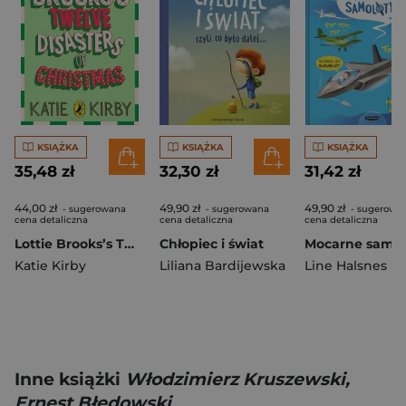
KSIĄŻKA
KSIĄŻKA
KSIĄŻKA
35,48 zł
32,30 zł
31,42 zł
44,00 zł
49,90 zł
49,90 zł
- sugerowana
- sugerowana
- sugerowa
cena detaliczna
cena detaliczna
cena detaliczna
Lottie Brooks’s Twelve Disasters of Christmas
Chłopiec i świat
Katie Kirby
Liliana Bardijewska
Line Halsnes
Inne książki
Włodzimierz Kruszewski,
Ernest Błędowski