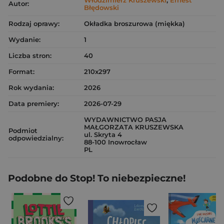
Włodzimierz Kruszewski
,
Ernest
Autor:
Błędowski
Rodzaj oprawy:
Okładka broszurowa (miękka)
Wydanie:
1
Liczba stron:
40
Format:
210x297
Rok wydania:
2026
Data premiery:
2026-07-29
WYDAWNICTWO PASJA
MAŁGORZATA KRUSZEWSKA
Podmiot
ul. Skryta 4
odpowiedzialny:
88-100 Inowrocław
PL
Podobne do Stop! To niebezpieczne!