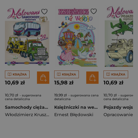
KSIĄŻKA
KSIĄŻKA
KSIĄŻKA
10,69 zł
15,98 zł
10,69 zł
10,70 zł
19,99 zł
10,70 zł
- sugerowana
- sugerowana cena
- sugerowan
cena detaliczna
detaliczna
cena detaliczna
Samochody ciężarowe. Malowanki - seria z misiem
Księżniczki na wesoło
Włodzimierz Kruszewski
Ernest Błędowski
,
Ernest Błędowski