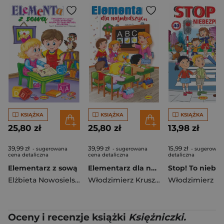
KSIĄŻKA
KSIĄŻKA
KSIĄŻKA
25,80 zł
25,80 zł
13,98 zł
39,99 zł
39,99 zł
15,99 zł
- sugerowana
- sugerowana
- sugerowan
cena detaliczna
cena detaliczna
detaliczna
Elementarz z sową
Elementarz dla najmłodszych
Elżbieta Nowosielska
,
Ernest Błędowski
Włodzimierz Kruszewski
,
Piotr Fic
,
Al
Oceny i recenzje książki
Księżniczki.