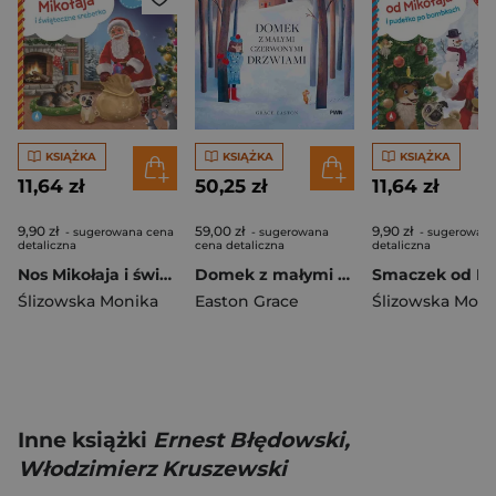
KSIĄŻKA
KSIĄŻKA
KSIĄŻKA
11,64 zł
50,25 zł
11,64 zł
9,90 zł
59,00 zł
9,90 zł
- sugerowana cena
- sugerowana
- sugerowana
detaliczna
cena detaliczna
detaliczna
Nos Mikołaja i świąteczne sreberko
Domek z małymi czerwonymi drzwiami
Ślizowska Monika
Easton Grace
Ślizowska Moni
Inne książki
Ernest Błędowski,
Włodzimierz Kruszewski