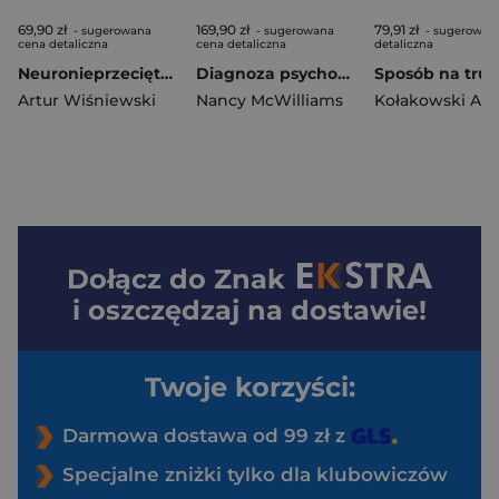
69,90 zł
169,90 zł
79,91 zł
- sugerowana
- sugerowana
- sugerowan
cena detaliczna
cena detaliczna
detaliczna
Neuronieprzeciętni. Przewodnik z ćwiczeniami dla młodzieży w spektrum autyzmu
Diagnoza psychoanalityczna
Artur Wiśniewski
Nancy McWilliams
Kołakowski Art
Dołącz do
Znak
i oszczędzaj na dostawie!
Twoje korzyści:
Darmowa dostawa od 99 zł z
Specjalne zniżki tylko dla klubowiczów