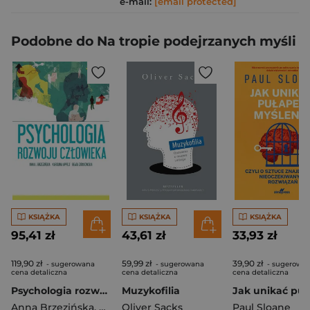
e-mail:
[email protected]
Podobne do Na tropie podejrzanych myśli
KSIĄŻKA
KSIĄŻKA
KSIĄŻKA
95,41 zł
43,61 zł
33,93 zł
119,90 zł
59,99 zł
39,90 zł
- sugerowana
- sugerowana
- sugerowa
cena detaliczna
cena detaliczna
cena detaliczna
Psychologia rozwoju człowieka
Muzykofilia
Anna Brzezińska
,
Appelt Karolina
Oliver Sacks
,
Beata Ziółkowska
Paul Sloane