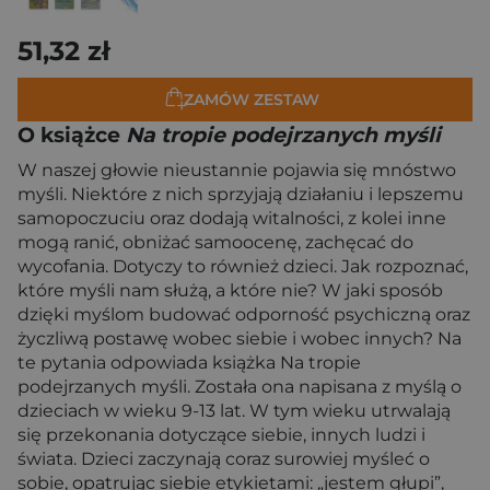
51,32 zł
ZAMÓW ZESTAW
O książce
Na tropie podejrzanych myśli
W naszej głowie nieustannie pojawia się mnóstwo
myśli. Niektóre z nich sprzyjają działaniu i lepszemu
samopoczuciu oraz dodają witalności, z kolei inne
mogą ranić, obniżać samoocenę, zachęcać do
wycofania. Dotyczy to również dzieci. Jak rozpoznać,
które myśli nam służą, a które nie? W jaki sposób
dzięki myślom budować odporność psychiczną oraz
życzliwą postawę wobec siebie i wobec innych? Na
te pytania odpowiada książka Na tropie
podejrzanych myśli. Została ona napisana z myślą o
dzieciach w wieku 9-13 lat. W tym wieku utrwalają
się przekonania dotyczące siebie, innych ludzi i
świata. Dzieci zaczynają coraz surowiej myśleć o
sobie, opatrując siebie etykietami: „jestem głupi”,