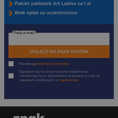
Pakiet zakładek Art Ladies za 1 zł
Brak opłat za uczestnictwo
Twój e-mail
DOŁĄCZ DO ZNAK EKSTRA
*
Akceptuję
politykę prywatności
*
Zgadzam się na otrzymywanie wiadomości
marketingowych (newsletter) na podany
e-mail
na
zasadach określonych w
regulaminie
.