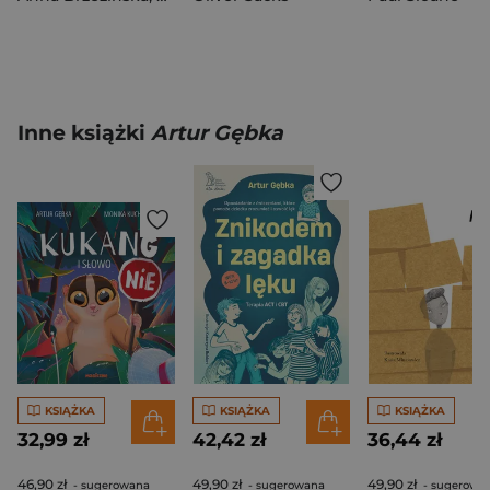
Inne książki
Artur Gębka
KSIĄŻKA
KSIĄŻKA
KSIĄŻKA
32,99 zł
42,42 zł
36,44 zł
46,90 zł
49,90 zł
49,90 zł
- sugerowana
- sugerowana
- sugerowa