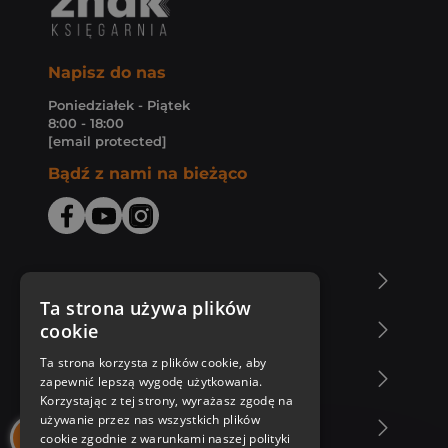
Napisz do nas
Poniedziałek - Piątek
8:00 - 18:00
[email protected]
Bądź z nami na bieżąco
O Księgarni Znak
Ta strona używa plików
cookie
Zakupy u nas
Ta strona korzysta z plików cookie, aby
Nasza oferta
zapewnić lepszą wygodę użytkowania.
Korzystając z tej strony, wyrażasz zgodę na
używanie przez nas wszystkich plików
Nasi autorzy
cookie zgodnie z warunkami naszej polityki