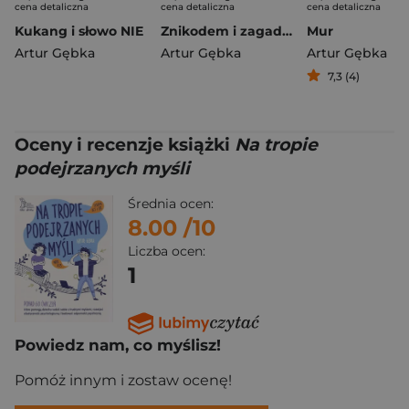
cena detaliczna
cena detaliczna
cena detaliczna
Kukang i słowo NIE
Znikodem i zagadka lęku
Mur
Artur Gębka
Artur Gębka
Artur Gębka
7,3 (4)
Oceny i recenzje książki
Na tropie
podejrzanych myśli
Średnia ocen:
8.00
/10
Liczba ocen:
1
Powiedz nam, co myślisz!
Pomóż innym i zostaw ocenę!