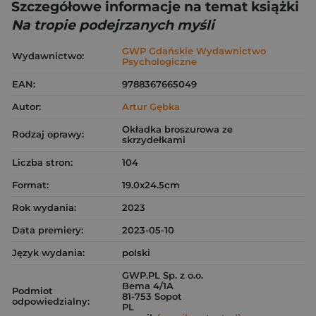
Szczegółowe informacje na temat książki
Na tropie podejrzanych myśli
GWP Gdańskie Wydawnictwo
Wydawnictwo:
Psychologiczne
EAN:
9788367665049
Autor:
Artur Gębka
Okładka broszurowa ze
Rodzaj oprawy:
skrzydełkami
Liczba stron:
104
Format:
19.0x24.5cm
Rok wydania:
2023
Data premiery:
2023-05-10
Język wydania:
polski
GWP.PL Sp. z o.o.
Bema 4/1A
Podmiot
81-753 Sopot
odpowiedzialny:
PL