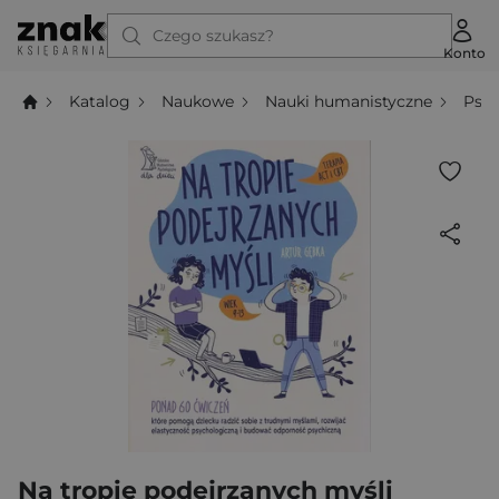
Czego szukasz?
Konto
Katalog
Naukowe
Nauki humanistyczne
Psyc
Na tropie podejrzanych myśli