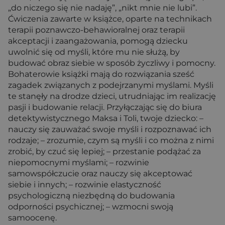
„do niczego się nie nadaję”, „nikt mnie nie lubi”.
Ćwiczenia zawarte w książce, oparte na technikach
terapii poznawczo-behawioralnej oraz terapii
akceptacji i zaangażowania, pomogą dziecku
uwolnić się od myśli, które mu nie służą, by
budować obraz siebie w sposób życzliwy i pomocny.
Bohaterowie książki mają do rozwiązania sześć
zagadek związanych z podejrzanymi myślami. Myśli
te stanęły na drodze dzieci, utrudniając im realizację
pasji i budowanie relacji. Przyłączając się do biura
detektywistycznego Maksa i Toli, twoje dziecko: –
nauczy się zauważać swoje myśli i rozpoznawać ich
rodzaje; – zrozumie, czym są myśli i co można z nimi
zrobić, by czuć się lepiej; – przestanie podążać za
niepomocnymi myślami; – rozwinie
samowspółczucie oraz nauczy się akceptować
siebie i innych; – rozwinie elastyczność
psychologiczną niezbędną do budowania
odporności psychicznej; – wzmocni swoją
samoocenę.