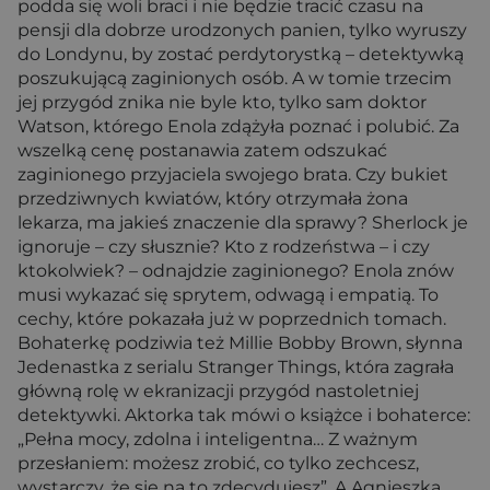
podda się woli braci i nie będzie tracić czasu na
pensji dla dobrze urodzonych panien, tylko wyruszy
do Londynu, by zostać perdytorystką – detektywką
poszukującą zaginionych osób. A w tomie trzecim
jej przygód znika nie byle kto, tylko sam doktor
Watson, którego Enola zdążyła poznać i polubić. Za
wszelką cenę postanawia zatem odszukać
zaginionego przyjaciela swojego brata. Czy bukiet
przedziwnych kwiatów, który otrzymała żona
lekarza, ma jakieś znaczenie dla sprawy? Sherlock je
ignoruje – czy słusznie? Kto z rodzeństwa – i czy
ktokolwiek? – odnajdzie zaginionego? Enola znów
musi wykazać się sprytem, odwagą i empatią. To
cechy, które pokazała już w poprzednich tomach.
Bohaterkę podziwia też Millie Bobby Brown, słynna
Jedenastka z serialu Stranger Things, która zagrała
główną rolę w ekranizacji przygód nastoletniej
detektywki. Aktorka tak mówi o książce i bohaterce:
„Pełna mocy, zdolna i inteligentna… Z ważnym
przesłaniem: możesz zrobić, co tylko zechcesz,
wystarczy, że się na to zdecydujesz”. A Agnieszka