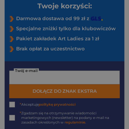
Twoje korzyści:
Darmowa dostawa od 99 zł z
Specjalne zniżki tylko dla klubowiczów
Pakiet zakładek Art Ladies za 1 zł
Brak opłat za uczestnictwo
Twój e-mail
DOŁĄCZ DO ZNAK EKSTRA
*
Akceptuję
politykę prywatności
*
Zgadzam się na otrzymywanie wiadomości
marketingowych (newsletter) na podany
e-mail
na
zasadach określonych w
regulaminie
.