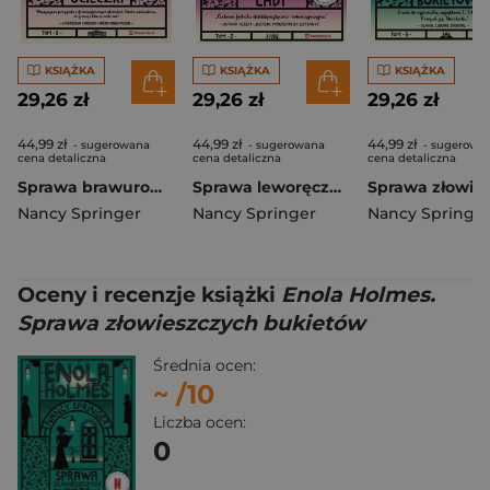
KSIĄŻKA
KSIĄŻKA
KSIĄŻKA
29,26 zł
29,26 zł
29,26 zł
44,99 zł
44,99 zł
44,99 zł
- sugerowana
- sugerowana
- sugerowa
cena detaliczna
cena detaliczna
cena detaliczna
Sprawa brawurowej ucieczki. Enola Holmes wyd. 2
Sprawa leworęcznej lady. Enola Holmes wyd. 2
Nancy Springer
Nancy Springer
Nancy Springe
Oceny i recenzje książki
Enola Holmes.
Sprawa złowieszczych bukietów
Średnia ocen:
~
/10
Liczba ocen:
0