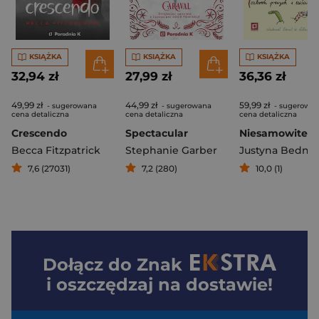
KSIĄŻKA
KSIĄŻKA
KSIĄŻKA
32,94 zł
27,99 zł
36,36 zł
49,99 zł
44,99 zł
59,99 zł
- sugerowana
- sugerowana
- sugerowa
cena detaliczna
cena detaliczna
cena detaliczna
Crescendo
Spectacular
Becca Fitzpatrick
Stephanie Garber
Justyna Bedna
7,6 (27031)
7,2 (280)
10,0 (1)
Dołącz do
Znak
i oszczędzaj na dostawie!