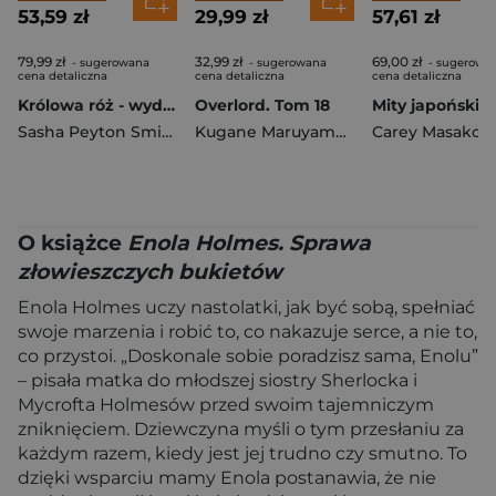
53,59 zł
29,99 zł
57,61 zł
79,99 zł
32,99 zł
69,00 zł
- sugerowana
- sugerowana
- sugerowa
cena detaliczna
cena detaliczna
cena detaliczna
Królowa róż - wydanie specjalne
Overlord. Tom 18
Sasha Peyton Smith
Kugane Maruyama
,
Fugin Miyama
Carey Masako
,
Pon
O książce
Enola Holmes. Sprawa
złowieszczych bukietów
Enola Holmes uczy nastolatki, jak być sobą, spełniać
swoje marzenia i robić to, co nakazuje serce, a nie to,
co przystoi. „Doskonale sobie poradzisz sama, Enolu”
– pisała matka do młodszej siostry Sherlocka i
Mycrofta Holmesów przed swoim tajemniczym
zniknięciem. Dziewczyna myśli o tym przesłaniu za
każdym razem, kiedy jest jej trudno czy smutno. To
dzięki wsparciu mamy Enola postanawia, że nie