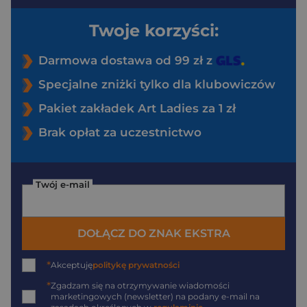
Twoje korzyści:
Darmowa dostawa od 99 zł z
Specjalne zniżki tylko dla klubowiczów
Pakiet zakładek Art Ladies za 1 zł
Brak opłat za uczestnictwo
Twój e-mail
DOŁĄCZ DO ZNAK EKSTRA
*
Akceptuję
politykę prywatności
*
Zgadzam się na otrzymywanie wiadomości
marketingowych (newsletter) na podany
e-mail
na