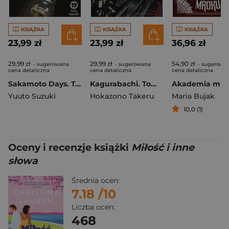
KSIĄŻKA
KSIĄŻKA
KSIĄŻKA
23,99 zł
23,99 zł
36,96 zł
29,99 zł
29,99 zł
54,90 zł
- sugerowana
- sugerowana
- sugerowa
cena detaliczna
cena detaliczna
cena detaliczna
Sakamoto Days. Tom 19
Kagurabachi. Tom 7
Akademia mro
Yuuto Suzuki
Hokazono Takeru
Maria Bujak
10,0 (1)
Oceny i recenzje książki
Miłość i inne
słowa
Średnia ocen:
7.18
/10
Liczba ocen:
468