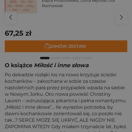
Edyta Prusinowska
,
Julita Rejnów
,
Ola
Rochowiak
67,25 zł
ZAMÓW ZESTAW
O książce
Miłość i inne słowa
Po dekadzie rozłąki los na nowo krzyżuje ścieżki
kochanków – zakochana w sobie za czasów
nastoletnich para przez przypadek wpada na siebie
w Nowym Jorku. Oto nowa powieść Christiny
Lauren – wzruszająca, pikantna i pełna romantyzmu
„Miłość i inne słowa”… Ile wyrazów potrzeba, by
dawni kochankowie zorientowali się, co poszło nie
tak…? SERCE MOŻE SIĘ UKRYĆ, ALE NIGDY NIE
ZAPOMINA WTEDY Gdy miałam trzynaście lat, byłeś