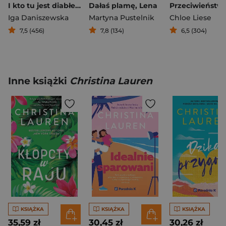
I kto tu jest diabłem?
Dałaś plamę, Lena
Iga Daniszewska
Martyna Pustelnik
Chloe Liese
7,5 (456)
7,8 (134)
6,5 (304)
Inne książki
Christina Lauren
KSIĄŻKA
KSIĄŻKA
KSIĄŻKA
35,59 zł
30,45 zł
30,26 zł