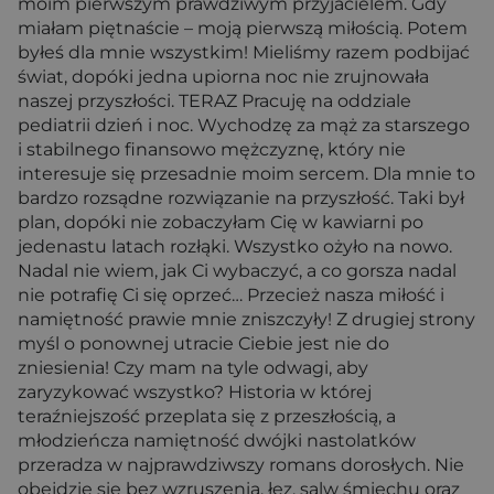
moim pierwszym prawdziwym przyjacielem. Gdy
miałam piętnaście – moją pierwszą miłością. Potem
byłeś dla mnie wszystkim! Mieliśmy razem podbijać
świat, dopóki jedna upiorna noc nie zrujnowała
naszej przyszłości. TERAZ Pracuję na oddziale
pediatrii dzień i noc. Wychodzę za mąż za starszego
i stabilnego finansowo mężczyznę, który nie
interesuje się przesadnie moim sercem. Dla mnie to
bardzo rozsądne rozwiązanie na przyszłość. Taki był
plan, dopóki nie zobaczyłam Cię w kawiarni po
jedenastu latach rozłąki. Wszystko ożyło na nowo.
Nadal nie wiem, jak Ci wybaczyć, a co gorsza nadal
nie potrafię Ci się oprzeć… Przecież nasza miłość i
namiętność prawie mnie zniszczyły! Z drugiej strony
myśl o ponownej utracie Ciebie jest nie do
zniesienia! Czy mam na tyle odwagi, aby
zaryzykować wszystko? Historia w której
teraźniejszość przeplata się z przeszłością, a
młodzieńcza namiętność dwójki nastolatków
przeradza w najprawdziwszy romans dorosłych. Nie
obejdzie się bez wzruszenia, łez, salw śmiechu oraz