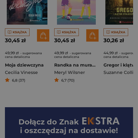
KSIĄŻKA
KSIĄŻKA
KSIĄŻKA
30,45 zł
30,45 zł
30,26 zł
49,99 zł
49,99 zł
44,99 zł
- sugerowana
- sugerowana
- sugerowa
cena detaliczna
cena detaliczna
cena detaliczna
Moja dziewczyna
Randka na murawie
Cecilia Vinesse
Meryl Wilsner
Suzanne Collin
6,8 (37)
6,7 (70)
Dołącz do
Znak
i oszczędzaj na dostawie!