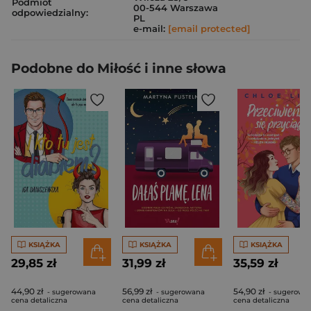
Podmiot
00-544 Warszawa
odpowiedzialny:
PL
e-mail:
[email protected]
Podobne do Miłość i inne słowa
KSIĄŻKA
KSIĄŻKA
KSIĄŻKA
29,85 zł
31,99 zł
35,59 zł
44,90 zł
56,99 zł
54,90 zł
- sugerowana
- sugerowana
- sugerowa
cena detaliczna
cena detaliczna
cena detaliczna