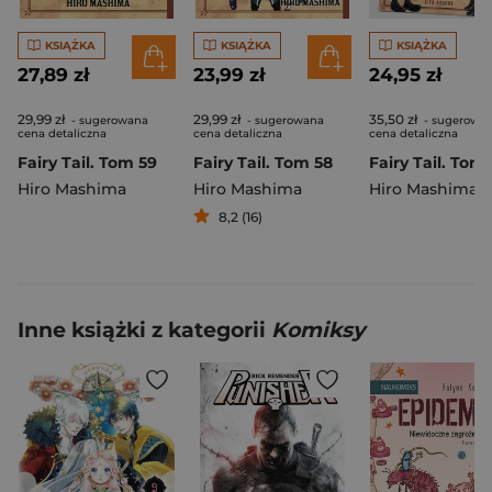
KSIĄŻKA
KSIĄŻKA
KSIĄŻKA
27,89 zł
23,99 zł
24,95 zł
29,99 zł
29,99 zł
35,50 zł
- sugerowana
- sugerowana
- sugerowa
cena detaliczna
cena detaliczna
cena detaliczna
Fairy Tail. Tom 59
Fairy Tail. Tom 58
Fairy Tail. Tom 
Hiro Mashima
Hiro Mashima
Hiro Mashima
8,2 (16)
Inne książki z kategorii
Komiksy