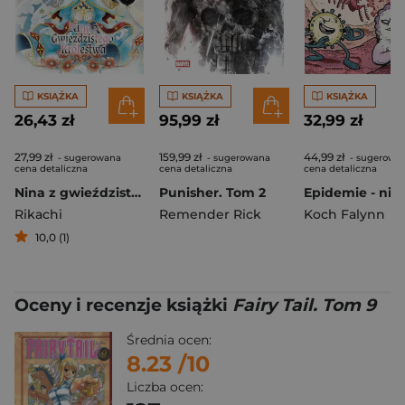
KSIĄŻKA
KSIĄŻKA
KSIĄŻKA
26,43 zł
95,99 zł
32,99 zł
27,99 zł
159,99 zł
44,99 zł
- sugerowana
- sugerowana
- sugerowa
cena detaliczna
cena detaliczna
cena detaliczna
Nina z gwieździstego królestwa. Tom 9
Punisher. Tom 2
Rikachi
Remender Rick
Koch Falynn
10,0 (1)
Oceny i recenzje książki
Fairy Tail. Tom 9
Średnia ocen:
8.23
/10
Liczba ocen: