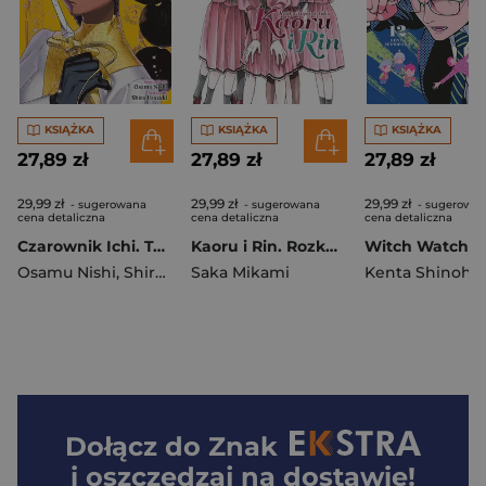
KSIĄŻKA
KSIĄŻKA
KSIĄŻKA
27,89 zł
27,89 zł
27,89 zł
29,99 zł
29,99 zł
29,99 zł
- sugerowana
- sugerowana
- sugerowa
cena detaliczna
cena detaliczna
cena detaliczna
Czarownik Ichi. Tom 2
Kaoru i Rin. Rozkwitając z tobą. Tom 10
Osamu Nishi
,
Shiro Usazaki
Saka Mikami
Kenta Shinohar
Dołącz do
Znak
i oszczędzaj na dostawie!