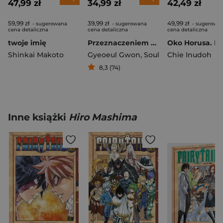
47,99 zł
34,99 zł
42,49 zł
59,99 zł
39,99 zł
49,99 zł
- sugerowana
- sugerowana
- sugerowa
cena detaliczna
cena detaliczna
cena detaliczna
twoje imię
Przeznaczeniem złoczyńców jest śmierć. Tom 3
Shinkai Makoto
Gyeoeul Gwon
,
Soul
Chie Inudoh
8,3 (74)
Inne książki
Hiro Mashima