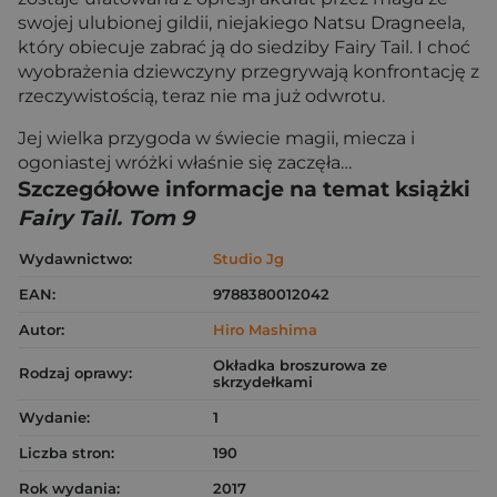
swojej ulubionej gildii, niejakiego Natsu Dragneela,
który obiecuje zabrać ją do siedziby Fairy Tail. I choć
wyobrażenia dziewczyny przegrywają konfrontację z
rzeczywistością, teraz nie ma już odwrotu.
Jej wielka przygoda w świecie magii, miecza i
ogoniastej wróżki właśnie się zaczęła…
Szczegółowe informacje na temat książki
Fairy Tail. Tom 9
Wydawnictwo:
Studio Jg
EAN:
9788380012042
Autor:
Hiro Mashima
Okładka broszurowa ze
Rodzaj oprawy:
skrzydełkami
Wydanie:
1
Liczba stron:
190
Rok wydania:
2017