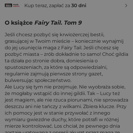
Kup teraz, zapłać za
30 dni
O książce
Fairy Tail. Tom 9
Jeśli chcesz pozbyć się krwiożerczej bestii,
grasującej w Twoim mieście – koniecznie wynajmij
do jej usunięcia maga z Fairy Tail. Jeśli chcesz się
pozbyć miasta – zrób dokładnie to samo! Choć gildia
ta działa po stronie dobra, doniesienia o
spustoszeniach, za które są odpowiedzialni,
regularnie zajmują pierwsze strony gazet,
bulwersując społeczeństwo.
Ale Lucy się tym nie przejmuje. Nie wyobraża sobie,
że mogłaby wstąpić do innej gildii. Tak – Lucy też
jest magiem, ale nie rzuca piorunami, nie sprowadza
deszczu ani nie tańczy z wilkami. Zbiera klucze. Przy
ich pomocy jest w stanie przywołać z innego
wymiaru gwiezdne duchy, które potrafi w różnej
mierze kontrolować. Los chciał, że pewnego dnia
zostaje uratowana z opresji akurat przez maga ze