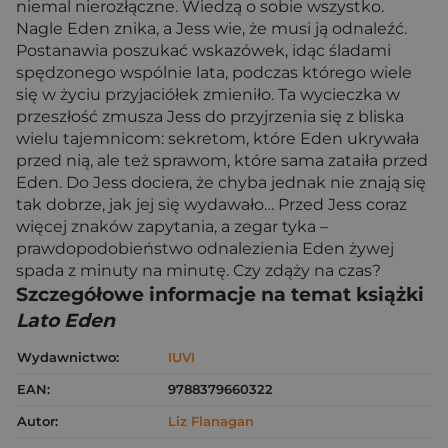
niemal nierozłączne. Wiedzą o sobie wszystko.
Nagle Eden znika, a Jess wie, że musi ją odnaleźć.
Postanawia poszukać wskazówek, idąc śladami
spędzonego wspólnie lata, podczas którego wiele
się w życiu przyjaciółek zmieniło. Ta wycieczka w
przeszłość zmusza Jess do przyjrzenia się z bliska
wielu tajemnicom: sekretom, które Eden ukrywała
przed nią, ale też sprawom, które sama zataiła przed
Eden. Do Jess dociera, że chyba jednak nie znają się
tak dobrze, jak jej się wydawało… Przed Jess coraz
więcej znaków zapytania, a zegar tyka –
prawdopodobieństwo odnalezienia Eden żywej
spada z minuty na minutę. Czy zdąży na czas?
Szczegółowe informacje na temat książki
Lato Eden
Wydawnictwo:
IUVI
EAN:
9788379660322
Autor:
Liz Flanagan