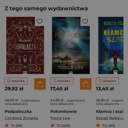
Z tego samego wydawnictwa
KSIĄŻKA
KSIĄŻKA
KSIĄŻKA
29,92 zł
17,45 zł
13,45 zł
46,00 zł
34,90 zł
26,90 zł
- sugerowana
- sugerowana
- sugerowa
cena detaliczna
cena detaliczna
cena detaliczna
Podpalaczka
Potomkowie
Kłamca i szpie
Córdova Zoraida
Tosca Lee
Stead Rebecca
7,1 (86)
7,1 (288)
7,0 (80)