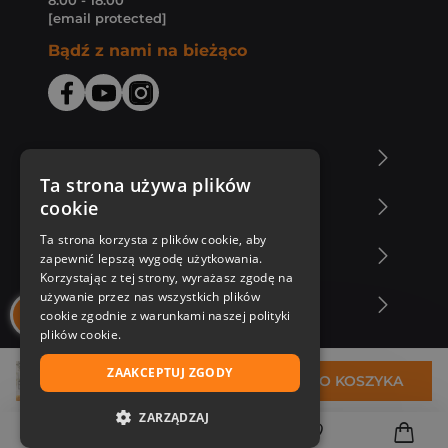
8:00 - 18:00
[email protected]
Bądź z nami na bieżąco
O Księgarni Znak
Ta strona używa plików
cookie
Zakupy u nas
Ta strona korzysta z plików cookie, aby
Nasza oferta
zapewnić lepszą wygodę użytkowania.
Korzystając z tej strony, wyrażasz zgodę na
używanie przez nas wszystkich plików
Nasi autorzy
cookie zgodnie z warunkami naszej polityki
plików cookie.
ZAAKCEPTUJ ZGODY
16,45 zł
DO KOSZYKA
ZARZĄDZAJ