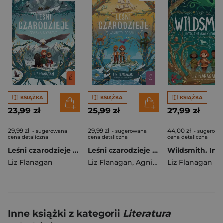
KSIĄŻKA
KSIĄŻKA
KSIĄŻKA
23,99 zł
25,99 zł
27,99 zł
29,99 zł
29,99 zł
44,00 zł
- sugerowana
- sugerowana
- sugerowa
cena detaliczna
cena detaliczna
cena detaliczna
Leśni czarodzieje T.4 Górska wyprawa
Leśni czarodzieje Sekrety oceanu Tom 3
Liz Flanagan
Liz Flanagan
,
Agnieszka Wilga
Liz Flanagan
Inne książki z kategorii
Literatura