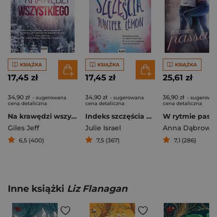
KSIĄŻKA
KSIĄŻKA
KSIĄŻKA
17,45 zł
17,45 zł
25,61 zł
34,90 zł
34,90 zł
36,90 zł
- sugerowana
- sugerowana
- sugerowa
cena detaliczna
cena detaliczna
cena detaliczna
Na krawędzi wszystkiego
Indeks szczęścia Juniper Lemon
W rytmie pass
Giles Jeff
Julie Israel
Anna Dąbrows
6,5 (400)
7,5 (367)
7,1 (286)
Inne książki
Liz Flanagan