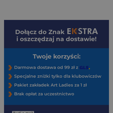
Dołącz do
Znak
i oszczędzaj na dostawie!
Twoje korzyści:
Darmowa dostawa od 99 zł z
Specjalne zniżki tylko dla klubowiczów
Pakiet zakładek Art Ladies za 1 zł
Brak opłat za uczestnictwo
Twój e-mail