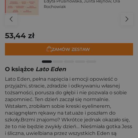
Edyta Prusinowska
,
Julita Rejnów
,
Ola
Rochowiak
53,44 zł
ZAMÓW ZESTAW
O książce
Lato Eden
Lato Eden, pełna napięcia i emocji opowieść o
przyjaźni, stracie, zdradzie i odkrywaniu własnej
tożsamości, porusza do głębi i nie pozwala o sobie
zapomnieć. Ten dzień zaczął się normalnie.
Wstałam, zrobiłam sobie kreski eyelinerem,
naciągnęłam rękawy na tatuaże i poszłam do
szkoły.Brzmi znajomo? Wkrótce jednak okazało się,
że to nie będzie zwykły dzień… Nieśmiała gotka Jess
i śliczna, uwielbiana przez wszystkich Eden są