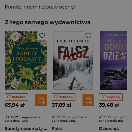
Pomóż innym i zostaw ocenę!
Z tego samego wydawnictwa
KSIĄŻKA
KSIĄŻKA
KSIĄŻKA
65,94 zł
37,89 zł
39,48 zł
99,90 zł
49,90 zł
49,90 zł
- sugerowana
- sugerowana
- sugerowa
cena detaliczna
cena detaliczna
cena detaliczna
Sonety i poematy (edycja kolekcjonerska)
Fałsz
Dziewięć