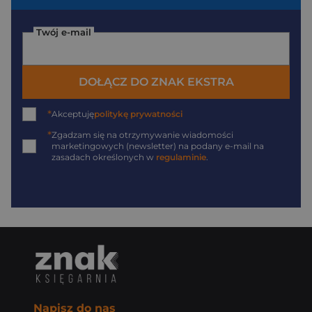
Twój e-mail
DOŁĄCZ DO ZNAK EKSTRA
*
Akceptuję
politykę prywatności
*
Zgadzam się na otrzymywanie wiadomości
marketingowych (newsletter) na podany
e-mail
na
zasadach określonych w
regulaminie
.
Napisz do nas