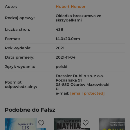
Autor:
Hubert Hender
Okładka broszurowa ze
Rodzaj oprawy:
skrzydełkami
Liczba stron:
438
Format:
14.0x20.0cm
Rok wydania:
2021
Data premiery:
2021-11-04
Język wydania:
polski
Dressler Dublin sp. z o.o.
Poznańska 91
Podmiot
05-850 Ożarów Mazowiecki
odpowiedzialny:
PL
e-mail:
[email protected]
Podobne do Fałsz