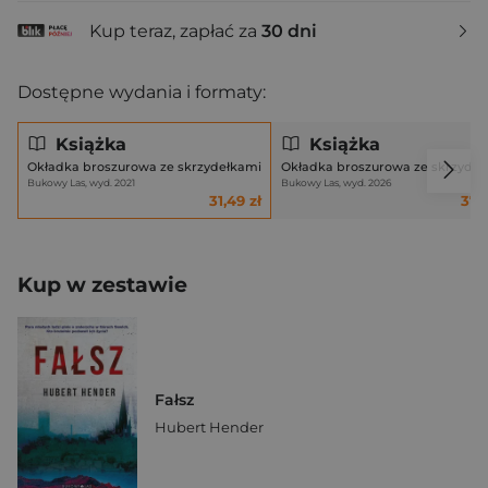
Kup teraz, zapłać za
30 dni
Dostępne wydania i formaty:
Książka
Książka
Okładka broszurowa ze skrzydełkami
Okładka broszurowa ze skrzydeł
Bukowy Las, wyd. 2021
Bukowy Las, wyd. 2026
31,49 zł
37,8
Kup w zestawie
Fałsz
Hubert Hender