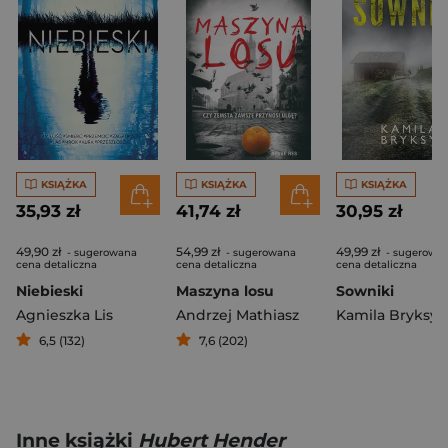
KSIĄŻKA
KSIĄŻKA
KSIĄŻKA
35,93 zł
41,74 zł
30,95 zł
49,90 zł
54,99 zł
49,99 zł
- sugerowana
- sugerowana
- sugerowa
cena detaliczna
cena detaliczna
cena detaliczna
Niebieski
Maszyna losu
Sowniki
Agnieszka Lis
Andrzej Mathiasz
Kamila Bryksy
6,5 (132)
7,6 (202)
Inne książki
Hubert Hender