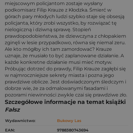
miejscowym policjantom zostaje wysłany
podkomisarz Filip Krauze z Kłodzka. Śmierć w
górach pary młodych ludzi szybko staje się obsesją
policjanta, który zrobi wszystko, by rozwiązać tę
nielogiczną i dziwną sprawę. Stopień
prawdopodobieństwa, że dziewczyna z chłopakiem
zginęli w lesie przypadkowo, równa się niemal zeru.
Ale kto mógłby ich tam zamordować? Krauze
uznaje, że musiało to być zaplanowane działanie. A
każde konkretne działanie musi mieć motyw.
Próbując dotrzeć do prawdy, Filip Krauze zagłębi się
w najmroczniejsze sekrety miasta i pozna jego
prawdziwe oblicze. Jest doświadczonym śledczym i
dobrze wie, że za odmalowanymi fasadami i
pozorami niewinności zwykle czai się prawdziwe zło.
Szczegółowe informacje na temat książki
Fałsz
Wydawnictwo:
Bukowy Las
EAN:
9788380743694