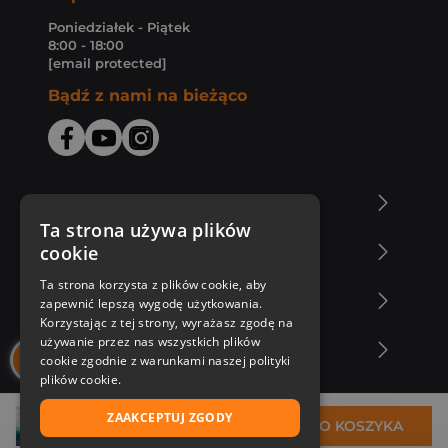
Poniedziałek - Piątek
8:00 - 18:00
[email protected]
Bądź z nami na bieżąco
O Księgarni Znak
Ta strona używa plików
cookie
Zakupy u nas
Ta strona korzysta z plików cookie, aby
Nasza oferta
zapewnić lepszą wygodę użytkowania.
Korzystając z tej strony, wyrażasz zgodę na
używanie przez nas wszystkich plików
Nasi autorzy
cookie zgodnie z warunkami naszej polityki
plików cookie.
ZAAKCEPTUJ ZGODY
31,49 zł
DO KOSZYKA