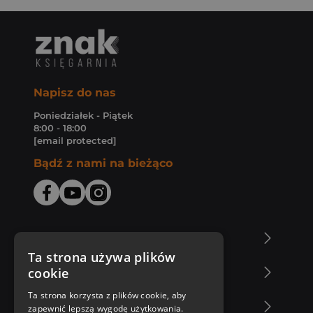
Napisz do nas
Poniedziałek - Piątek
8:00 - 18:00
[email protected]
Bądź z nami na bieżąco
O Księgarni Znak
Ta strona używa plików
cookie
Zakupy u nas
Ta strona korzysta z plików cookie, aby
Nasza oferta
zapewnić lepszą wygodę użytkowania.