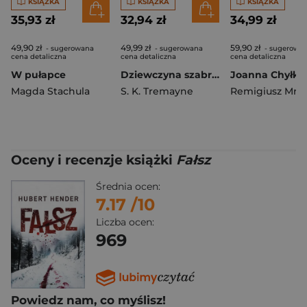
KSIĄŻKA
KSIĄŻKA
KSIĄŻKA
35,93 zł
32,94 zł
34,99 zł
49,90 zł
49,99 zł
59,90 zł
- sugerowana
- sugerowana
- sugerowa
cena detaliczna
cena detaliczna
cena detaliczna
W pułapce
Dziewczyna szabrownika
Magda Stachula
S. K. Tremayne
Remigiusz Mró
Oceny i recenzje książki
Fałsz
Średnia ocen:
7.17
/10
Liczba ocen:
969
Powiedz nam, co myślisz!