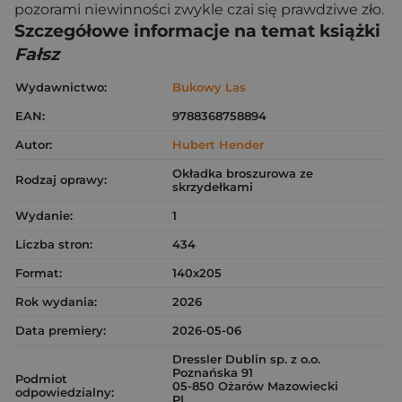
pozorami niewinności zwykle czai się prawdziwe zło.
Szczegółowe informacje na temat książki
Fałsz
Wydawnictwo:
Bukowy Las
EAN:
9788368758894
Autor:
Hubert Hender
Okładka broszurowa ze
Rodzaj oprawy:
skrzydełkami
Wydanie:
1
Liczba stron:
434
Format:
140x205
Rok wydania:
2026
Data premiery:
2026-05-06
Dressler Dublin sp. z o.o.
Poznańska 91
Podmiot
05-850 Ożarów Mazowiecki
odpowiedzialny:
PL