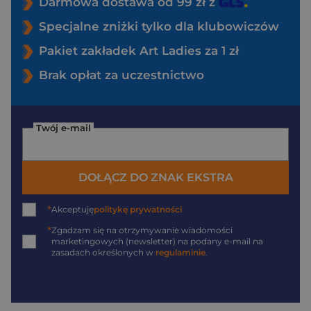
Darmowa dostawa od 99 zł z
Specjalne zniżki tylko dla klubowiczów
Pakiet zakładek Art Ladies za 1 zł
Brak opłat za uczestnictwo
Twój e-mail
DOŁĄCZ DO ZNAK EKSTRA
*
Akceptuję
politykę prywatności
*
Zgadzam się na otrzymywanie wiadomości
marketingowych (newsletter) na podany
e-mail
na
zasadach określonych w
regulaminie
.