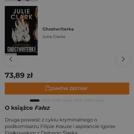
Ghostwriterka
Julie Clarke
73,89 zł
ZAMÓW ZESTAW
O książce
Fałsz
Druga powieść z cyklu kryminalnego o
podkomisarzu Filipie Krauze i aspirancie Igorze
Fijałkowskim z Dolnego Śląska