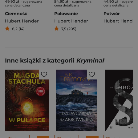
49,90 zł
54,90 zł
44,90 zł
- sugerowana
- sugerowana
- sugerowa
cena detaliczna
cena detaliczna
cena detaliczna
Ciemność
Polowanie
Potwór
Hubert Hender
Hubert Hender
Hubert Hender
8,2 (14)
7,5 (205)
Inne książki z kategorii
Kryminał