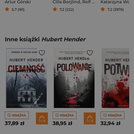
Artur Górski
Cilla Borjlind
,
Rolf Borjlind
5,7 (161)
7,2 (222)
7,2 (3976)
Inne książki
Hubert Hender
KSIĄŻKA
KSIĄŻKA
KSIĄŻKA
37,89 zł
38,95 zł
32,94 zł