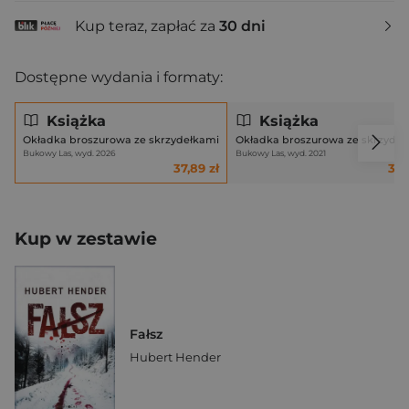
Kup teraz, zapłać za
30 dni
Dostępne wydania i formaty:
Książka
Książka
Okładka broszurowa ze skrzydełkami
Okładka broszurowa ze skrzydeł
Bukowy Las, wyd. 2026
Bukowy Las, wyd. 2021
37,89 zł
31,
Kup w zestawie
Fałsz
Hubert Hender