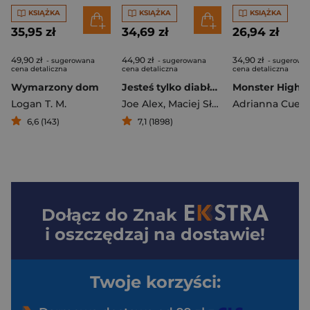
KSIĄŻKA
KSIĄŻKA
KSIĄŻKA
35,95 zł
34,69 zł
26,94 zł
49,90 zł
44,90 zł
34,90 zł
- sugerowana
- sugerowana
- sugerowa
cena detaliczna
cena detaliczna
cena detaliczna
Wymarzony dom
Jesteś tylko diabłem
Logan T. M.
Joe Alex
,
Maciej Słomczyński
Adrianna Cuev
6,6 (143)
7,1 (1898)
Dołącz do
Znak
i oszczędzaj na dostawie!
Twoje korzyści: