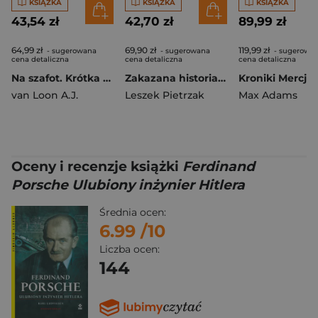
KSIĄŻKA
KSIĄŻKA
KSIĄŻKA
43,54 zł
42,70 zł
89,99 zł
64,99 zł
69,90 zł
119,99 zł
- sugerowana
- sugerowana
- sugerowa
cena detaliczna
cena detaliczna
cena detaliczna
Na szafot. Krótka historia kary śmierci
Zakazana historia aliantów
Kroniki Mercji
van Loon A.J.
Leszek Pietrzak
Max Adams
Oceny i recenzje książki
Ferdinand
Porsche Ulubiony inżynier Hitlera
Średnia ocen:
6.99
/10
Liczba ocen:
144