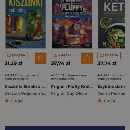
KSIĄŻKA
KSIĄŻKA
KSIĄŻKA
31,29 zł
37,74 zł
37,74 zł
49,99 zł
49,99 zł
49,99 zł
- sugerowana
- sugerowana
- sugerowa
cena detaliczna
cena detaliczna
cena detaliczna
Kiszonki Smaki z natury
Frigiel i Fluffy Król szkieletów
Szybkie dania 
Urszula Wojciechowska
Frigiel
,
Gay Olivier
8,4 (14)
8,4 (5)