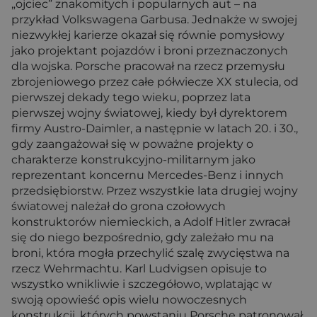
„ojciec” znakomitych i popularnych aut – na
przykład Volkswagena Garbusa. Jednakże w swojej
niezwykłej karierze okazał się równie pomysłowy
jako projektant pojazdów i broni przeznaczonych
dla wojska. Porsche pracował na rzecz przemysłu
zbrojeniowego przez całe półwiecze XX stulecia, od
pierwszej dekady tego wieku, poprzez lata
pierwszej wojny światowej, kiedy był dyrektorem
firmy Austro-Daimler, a następnie w latach 20. i 30.,
gdy zaangażował się w poważne projekty o
charakterze konstrukcyjno-militarnym jako
reprezentant koncernu Mercedes-Benz i innych
przedsiębiorstw. Przez wszystkie lata drugiej wojny
światowej należał do grona czołowych
konstruktorów niemieckich, a Adolf Hitler zwracał
się do niego bezpośrednio, gdy zależało mu na
broni, która mogła przechylić szalę zwycięstwa na
rzecz Wehrmachtu. Karl Ludvigsen opisuje to
wszystko wnikliwie i szczegółowo, wplatając w
swoją opowieść opis wielu nowoczesnych
konstrukcji, których powstaniu Porsche patronował.