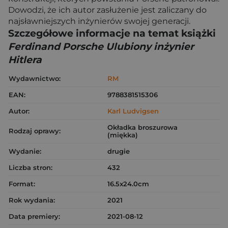
Dowodzi, że ich autor zasłużenie jest zaliczany do
najsławniejszych inżynierów swojej generacji.
Szczegółowe informacje na temat książki
Ferdinand Porsche Ulubiony inżynier
Hitlera
Wydawnictwo:
RM
EAN:
9788381515306
Autor:
Karl Ludvigsen
Okładka broszurowa
Rodzaj oprawy:
(miękka)
Wydanie:
drugie
Liczba stron:
432
Format:
16.5x24.0cm
Rok wydania:
2021
Data premiery:
2021-08-12