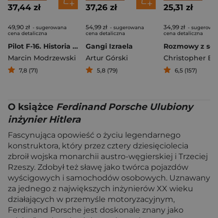
37,44 zł
37,26 zł
25,31 zł
49,90 zł
54,99 zł
34,99 zł
- sugerowana
- sugerowana
- sugerowa
cena detaliczna
cena detaliczna
cena detaliczna
Pilot F-16. Historia dowódcy 10 Eskadry Lotnictwa Taktycznego w Łasku
Gangi Izraela
Marcin Modrzewski
Artur Górski
7,8 (71)
5,8 (79)
6,5 (157)
O książce
Ferdinand Porsche Ulubiony
inżynier Hitlera
Fascynująca opowieść o życiu legendarnego
konstruktora, który przez cztery dziesięciolecia
zbroił wojska monarchii austro-węgierskiej i Trzeciej
Rzeszy. Zdobył też sławę jako twórca pojazdów
wyścigowych i samochodów osobowych. Uznawany
za jednego z największych inżynierów XX wieku
działających w przemyśle motoryzacyjnym,
Ferdinand Porsche jest doskonale znany jako