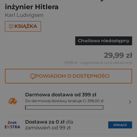
inżynier Hitlera
Karl Ludvigsen
KSIĄŻKA
Chwilowo niedostępny
29,99 zł
39,99 zł
- sugerowana cena detaliczna
POWIADOM O DOSTĘPNOŚCI
Darmowa dostawa od 399 zł
Do darmowej dostawy brakuje Ci 399,00 zł
Dostawa za 0 zł
dla
DOŁĄCZ
zamówień od 99 zł