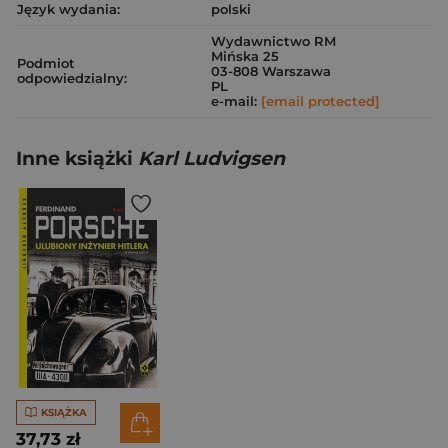
Język wydania:
polski
Wydawnictwo RM
Mińska 25
Podmiot
03-808 Warszawa
odpowiedzialny:
PL
e-mail:
[email protected]
Inne książki
Karl Ludvigsen
KSIĄŻKA
37,73 zł