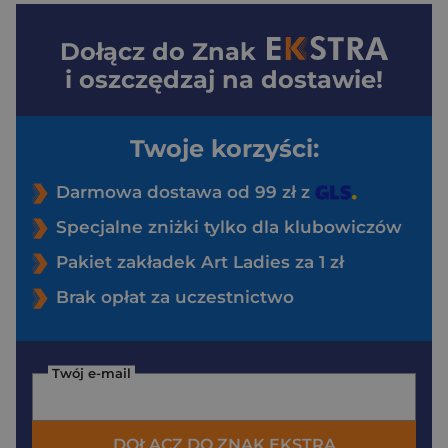
Dołącz do
Znak
i oszczędzaj na dostawie!
Twoje korzyści:
Darmowa dostawa od 99 zł z
Specjalne zniżki tylko dla klubowiczów
Pakiet zakładek Art Ladies za 1 zł
Brak opłat za uczestnictwo
Twój e-mail
DOŁĄCZ DO ZNAK EKSTRA