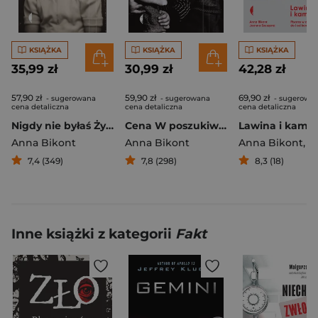
KSIĄŻKA
KSIĄŻKA
KSIĄŻKA
35,99 zł
30,99 zł
42,28 zł
57,90 zł
59,90 zł
69,90 zł
- sugerowana
- sugerowana
- sugerowa
cena detaliczna
cena detaliczna
cena detaliczna
Nigdy nie byłaś Żydówką Sześć opowieści o dziewczynkach w ukryciu
Cena W poszukiwaniu żydowskich dzieci po wojnie
Anna Bikont
Anna Bikont
Anna Bikont
,
Joanna
7,4 (349)
7,8 (298)
8,3 (18)
Inne książki z kategorii
Fakt