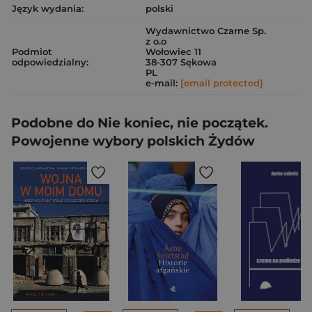
Język wydania:
polski
Wydawnictwo Czarne Sp.
z o.o
Podmiot
Wołowiec 11
odpowiedzialny:
38-307 Sękowa
PL
e-mail:
[email protected]
Podobne do Nie koniec, nie początek.
Powojenne wybory polskich Żydów