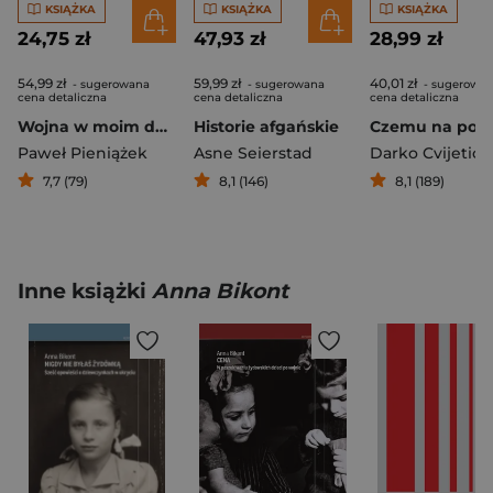
KSIĄŻKA
KSIĄŻKA
KSIĄŻKA
24,75 zł
47,93 zł
28,99 zł
54,99 zł
59,99 zł
40,01 zł
- sugerowana
- sugerowana
- sugerowa
cena detaliczna
cena detaliczna
cena detaliczna
Wojna w moim domu. Kiedy konflikt staje się codziennością
Historie afgańskie
Paweł Pieniążek
Asne Seierstad
Darko Cvijetic
7,7 (79)
8,1 (146)
8,1 (189)
Inne książki
Anna Bikont