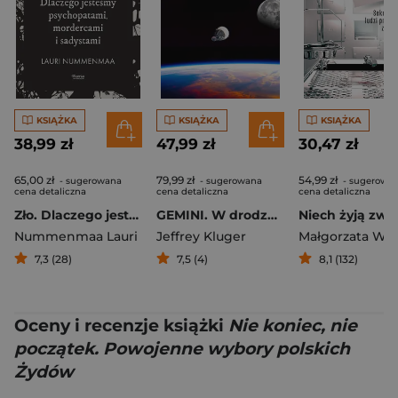
KSIĄŻKA
KSIĄŻKA
KSIĄŻKA
38,99 zł
47,99 zł
30,47 zł
65,00 zł
79,99 zł
54,99 zł
- sugerowana
- sugerowana
- sugerowa
cena detaliczna
cena detaliczna
cena detaliczna
Zło. Dlaczego jesteśmy psychopatami, mordercami i sadystami
GEMINI. W drodze na Księżyc
Nummenmaa Lauri
Jeffrey Kluger
Małgorzata Węg
7,3 (28)
7,5 (4)
8,1 (132)
Oceny i recenzje książki
Nie koniec, nie
początek. Powojenne wybory polskich
Żydów