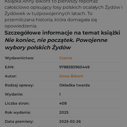
Książka Anny Bikont to pierwszy reportaż
całościowo opisujący losy polskich ocalałych Żydów i
Żydówek w tużpowojennych latach. To
przemilczana historia, która domagała się
opowiedzenia.
Szczegółowe informacje na temat książki
Nie koniec, nie początek. Powojenne
wybory polskich Żydów
Wydawnictwo:
Czarne
EAN:
9788383960449
Autor:
Anna Bikont
Rodzaj oprawy:
Okładka twarda
Wydanie:
1
Liczba stron:
408
Rok wydania:
2025
Data premiery:
2025-02-26