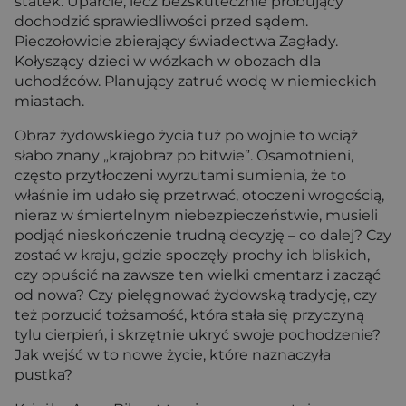
statek. Uparcie, lecz bezskutecznie próbujący
dochodzić sprawiedliwości przed sądem.
Pieczołowicie zbierający świadectwa Zagłady.
Kołyszący dzieci w wózkach w obozach dla
uchodźców. Planujący zatruć wodę w niemieckich
miastach.
Obraz żydowskiego życia tuż po wojnie to wciąż
słabo znany „krajobraz po bitwie”. Osamotnieni,
często przytłoczeni wyrzutami sumienia, że to
właśnie im udało się przetrwać, otoczeni wrogością,
nieraz w śmiertelnym niebezpieczeństwie, musieli
podjąć nieskończenie trudną decyzję – co dalej? Czy
zostać w kraju, gdzie spoczęły prochy ich bliskich,
czy opuścić na zawsze ten wielki cmentarz i zacząć
od nowa? Czy pielęgnować żydowską tradycję, czy
też porzucić tożsamość, która stała się przyczyną
tylu cierpień, i skrzętnie ukryć swoje pochodzenie?
Jak wejść w to nowe życie, które naznaczyła
pustka?