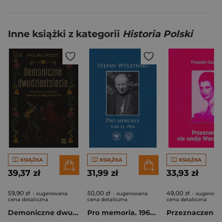
Inne książki z kategorii
Historia Polski
KSIĄŻKA
KSIĄŻKA
KSIĄŻKA
39,37 zł
31,99 zł
33,93 zł
59,90 zł
50,00 zł
49,00 zł
- sugerowana
- sugerowana
- sugerowa
cena detaliczna
cena detaliczna
cena detaliczna
Demoniczne dwudziestolecie. Czarownice, znachorzy i zaświaty na usługach zbrodni
Pro memoria. 1964. Tom 11