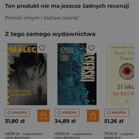
Ten produkt nie ma jeszcze żadnych recenzji
Pomóż innym i zostaw ocenę!
Z tego samego wydawnictwa
KSIĄŻKA
KSIĄŻKA
KSIĄŻKA
31,80 zł
34,89 zł
51,26 zł
49,90 zł
49,90 zł
79,91 zł
- sugerowana
- sugerowana
- sugerowan
cena detaliczna
cena detaliczna
detaliczna