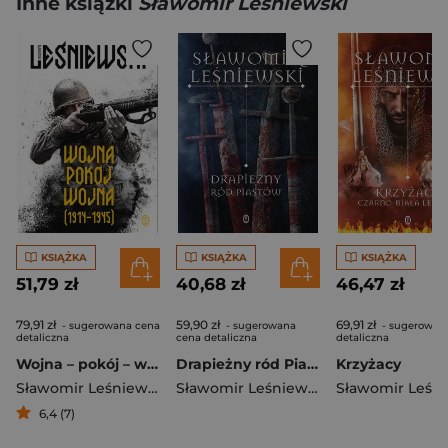
Inne książki
Sławomir Leśniewski
KSIĄŻKA
KSIĄŻKA
KSIĄŻKA
51,79 zł
40,68 zł
46,47 zł
79,91 zł
59,90 zł
69,91 zł
- sugerowana cena
- sugerowana
- sugerowan
detaliczna
cena detaliczna
detaliczna
Wojna – pokój – wojna (1914–1945)
Drapieżny ród Piastów wyd. 2
Krzyżacy
Sławomir Leśniewski
Sławomir Leśniewski
6,4 (7)