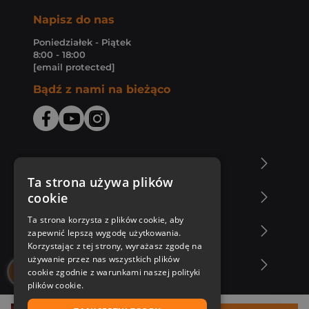
Napisz do nas
Poniedziałek - Piątek
8:00 - 18:00
[email protected]
Bądź z nami na bieżąco
O Księgarni Znak
Ta strona używa plików
cookie
Zakupy u nas
Ta strona korzysta z plików cookie, aby
Nasza oferta
zapewnić lepszą wygodę użytkowania.
Korzystając z tej strony, wyrażasz zgodę na
używanie przez nas wszystkich plików
Nasi autorzy
cookie zgodnie z warunkami naszej polityki
plików cookie.