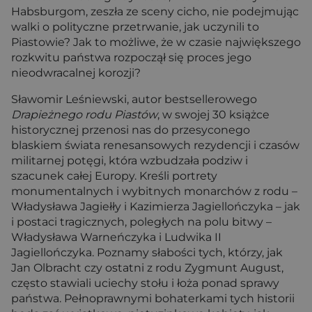
Habsburgom, zeszła ze sceny cicho, nie podejmując
walki o polityczne przetrwanie, jak uczynili to
Piastowie? Jak to możliwe, że w czasie największego
rozkwitu państwa rozpoczął się proces jego
nieodwracalnej korozji?
Sławomir Leśniewski, autor bestsellerowego
Drapieżnego rodu Piastów
, w swojej 30 książce
historycznej przenosi nas do przesyconego
blaskiem świata renesansowych rezydencji i czasów
militarnej potęgi, która wzbudzała podziw i
szacunek całej Europy. Kreśli portrety
monumentalnych i wybitnych monarchów z rodu –
Władysława Jagiełły i Kazimierza Jagiellończyka – jak
i postaci tragicznych, poległych na polu bitwy –
Władysława Warneńczyka i Ludwika II
Jagiellończyka. Poznamy słabości tych, którzy, jak
Jan Olbracht czy ostatni z rodu Zygmunt August,
często stawiali uciechy stołu i łoża ponad sprawy
państwa. Pełnoprawnymi bohaterkami tych historii