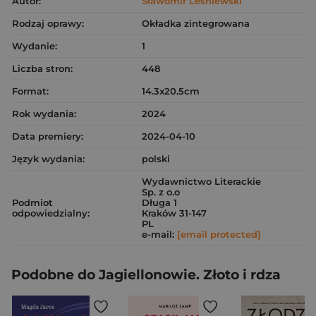
Autor:
Sławomir Leśniewski
Rodzaj oprawy:
Okładka zintegrowana
Wydanie:
1
Liczba stron:
448
Format:
14.3x20.5cm
Rok wydania:
2024
Data premiery:
2024-04-10
Język wydania:
polski
Wydawnictwo Literackie
Sp. z o.o
Podmiot
Długa 1
odpowiedzialny:
Kraków 31-147
PL
e-mail:
[email protected]
Podobne do Jagiellonowie. Złoto i rdza