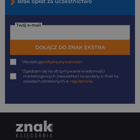
Brak opłat za uczestnictwo
Twój e-mail
DOŁĄCZ DO ZNAK EKSTRA
*
Akceptuję
politykę prywatności
*
Zgadzam się na otrzymywanie wiadomości
marketingowych (newsletter) na podany
e-mail
na
zasadach określonych w
regulaminie
.