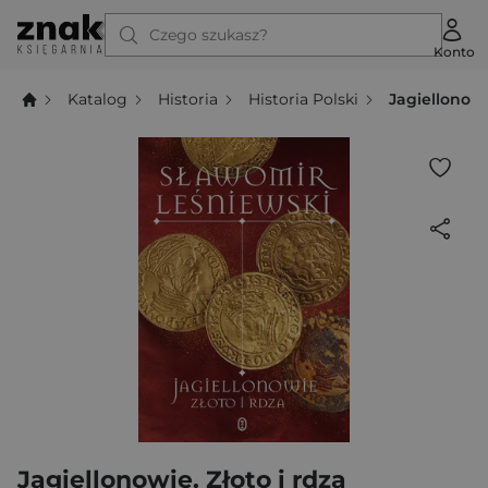
Czego szukasz?
Konto
Katalog
Historia
Historia Polski
Jagiellonowi
Jagiellonowie. Złoto i rdza