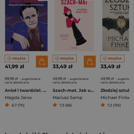
KSIĄŻKA
KSIĄŻKA
KSIĄŻKA
41,99 zł
33,49 zł
33,49 zł
69,99 zł
49,99 zł
49,99 zł
- sugerowana
- sugerowana
- sugerowa
cena detaliczna
cena detaliczna
cena detaliczna
Anioł i twardziel. Biografia Romana Wilhelmiego
Szach-mat. Jak umierali władcy Rosji
Magda Jaros
Mariusz Samp
Michael Finkel
6,7 (70)
7,3 (66)
7,2 (135)