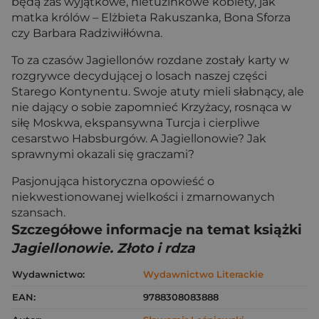
będą zaś wyjątkowe, nietuzinkowe kobiety, jak
matka królów – Elżbieta Rakuszanka, Bona Sforza
czy Barbara Radziwiłłówna.
To za czasów Jagiellonów rozdane zostały karty w
rozgrywce decydującej o losach naszej części
Starego Kontynentu. Swoje atuty mieli słabnący, ale
nie dający o sobie zapomnieć Krzyżacy, rosnąca w
siłę Moskwa, ekspansywna Turcja i cierpliwe
cesarstwo Habsburgów. A Jagiellonowie? Jak
sprawnymi okazali się graczami?
Pasjonująca historyczna opowieść o
niekwestionowanej wielkości i zmarnowanych
szansach.
Szczegółowe informacje na temat książki
Jagiellonowie. Złoto i rdza
Wydawnictwo:
Wydawnictwo Literackie
EAN:
9788308083888