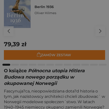
Berlin 1936
Oliver Hilmes
79,39 zł
ZAMÓW ZESTAW
O książce
Północna utopia Hitlera
Budowa nowego porządku w
okupowanej Norwegii
Fascynuja?ca, nieopowiedziana dota?d historia o
tym, jak nazistowscy architekci chcieli zbudowac´ w
Norwegii modelowe społeczen´stwo. W latach
1940–1945 niemieccy okupanci zamienili Norwegie?