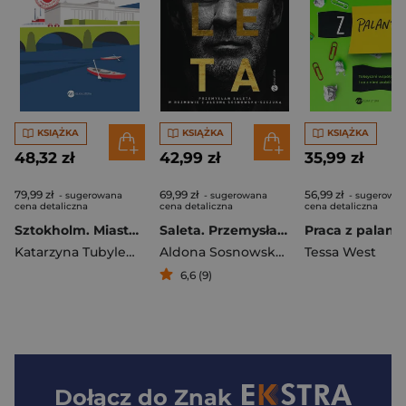
KSIĄŻKA
KSIĄŻKA
KSIĄŻKA
48,32 zł
42,99 zł
35,99 zł
79,99 zł
69,99 zł
56,99 zł
- sugerowana
- sugerowana
- sugerowa
cena detaliczna
cena detaliczna
cena detaliczna
Sztokholm. Miasto, które tętni ciszą wyd. 2025
Saleta. Przemysław Saleta w rozmowie z Aldoną Sosnowską-Szczuką
Praca z palant
Katarzyna Tubylewicz
Aldona Sosnowska-Szczuka
Tessa West
6,6 (9)
Dołącz do
Znak