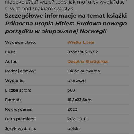
niepokoja?ca? wizje? tego, jak mo´głby wygla?dac´
s´wiat pod znakiem swastyki.
Szczegółowe informacje na temat książki
Północna utopia Hitlera Budowa nowego
porządku w okupowanej Norwegii
Wydawnictwo:
Wielka Litera
EAN:
9788380326712
Autor:
Despina Stratigakos
Rodzaj oprawy:
Okładka twarda
Wydanie:
pierwsze
Liczba stron:
360
Format:
15.5x23.5cm
Rok wydania:
2023
Data premiery:
2021-10-11
Język wydania:
polski