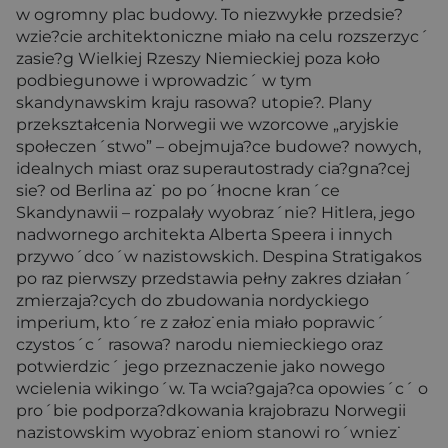
w ogromny plac budowy. To niezwykłe przedsie?
wzie?cie architektoniczne miało na celu rozszerzyc´
zasie?g Wielkiej Rzeszy Niemieckiej poza koło
podbiegunowe i wprowadzic´ w tym
skandynawskim kraju rasowa? utopie?. Plany
przekształcenia Norwegii we wzorcowe „aryjskie
społeczen´stwo” – obejmuja?ce budowe? nowych,
idealnych miast oraz superautostrady cia?gna?cej
sie? od Berlina az˙ po po´łnocne kran´ce
Skandynawii – rozpalały wyobraz´nie? Hitlera, jego
nadwornego architekta Alberta Speera i innych
przywo´dco´w nazistowskich. Despina Stratigakos
po raz pierwszy przedstawia pełny zakres działan´
zmierzaja?cych do zbudowania nordyckiego
imperium, kto´re z załoz˙enia miało poprawic´
czystos´c´ rasowa? narodu niemieckiego oraz
potwierdzic´ jego przeznaczenie jako nowego
wcielenia wikingo´w. Ta wcia?gaja?ca opowies´c´ o
pro´bie podporza?dkowania krajobrazu Norwegii
nazistowskim wyobraz˙eniom stanowi ro´wniez˙