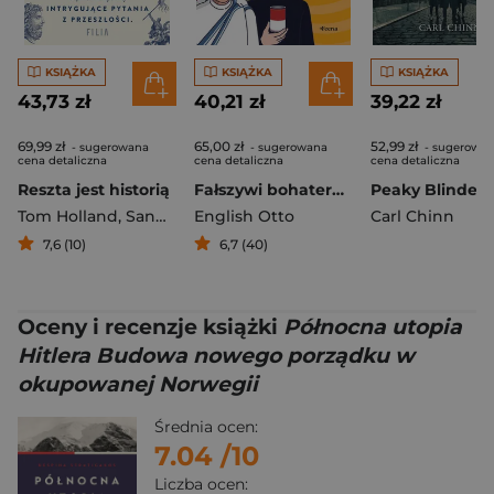
KSIĄŻKA
KSIĄŻKA
KSIĄŻKA
43,73 zł
40,21 zł
39,22 zł
69,99 zł
65,00 zł
52,99 zł
- sugerowana
- sugerowana
- sugerowa
cena detaliczna
cena detaliczna
cena detaliczna
Reszta jest historią
Fałszywi bohaterowie. Dziesięć kontrowersyjnych postaci, które niesłusznie podziwiamy
Tom Holland
,
Sandbrook Dominic
English Otto
Carl Chinn
7,6 (10)
6,7 (40)
Oceny i recenzje książki
Północna utopia
Hitlera Budowa nowego porządku w
okupowanej Norwegii
Średnia ocen:
7.04
/10
Liczba ocen: