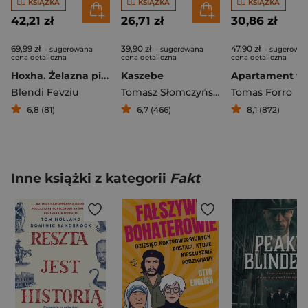
KSIĄŻKA
KSIĄŻKA
KSIĄŻKA
42,21 zł
26,71 zł
30,86 zł
69,99 zł
39,90 zł
47,90 zł
- sugerowana
- sugerowana
- sugerowa
cena detaliczna
cena detaliczna
cena detaliczna
Hoxha. Żelazna pięść Albanii
Kaszebe
Blendi Fevziu
Tomasz Słomczyński
Tomas Forro
6,8 (81)
6,7 (466)
8,1 (872)
Inne książki z kategorii
Fakt