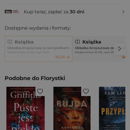
Kup teraz, zapłać za
30 dni
Dostępne wydania i formaty:
Książka
Książka
Okładka broszurowa ze skrzydełkami
Okładka broszurowa ze skrzydeł
Wydawnictwo W.A.B., wyd. 2023
Wydawnictwo W.A.B., wyd. 2025
33,74 zł
40,9
Podobne do Florystki