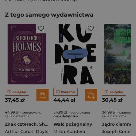
Z tego samego wydawnictwa
KSIĄŻKA
KSIĄŻKA
KSIĄŻKA
37,45 zł
44,44 zł
30,45 zł
44,99 zł
54,99 zł
34,99 zł
- sugerowana
- sugerowana
- sugerowa
cena detaliczna
cena detaliczna
cena detaliczna
Znak czterech. Sherlock Holmes
Walc pożegnalny
Jądro ciemnośc
Arthur Conan Doyle
Milan Kundera
Joseph Conrad