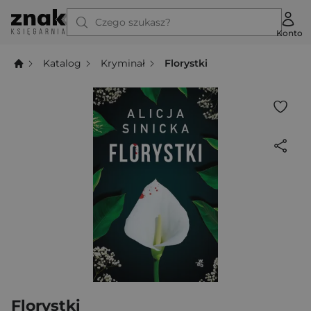
Czego szukasz?
Konto
Katalog
Kryminał
Florystki
Florystki