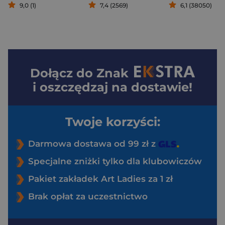
9,0 (1)
7,4 (2569)
6,1 (38050)
Dołącz do
Znak
i oszczędzaj na dostawie!
Twoje korzyści:
Darmowa dostawa od 99 zł z
Specjalne zniżki tylko dla klubowiczów
Pakiet zakładek Art Ladies za 1 zł
Brak opłat za uczestnictwo