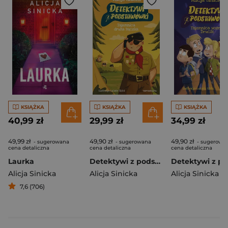
KSIĄŻKA
KSIĄŻKA
KSIĄŻKA
40,99 zł
29,99 zł
34,99 zł
49,99 zł
49,90 zł
49,90 zł
- sugerowana
- sugerowana
- sugerowa
cena detaliczna
cena detaliczna
cena detaliczna
Laurka
Detektywi z podstawówki. Tajemnica druha Bączka
Alicja Sinicka
Alicja Sinicka
Alicja Sinicka
7,6 (706)