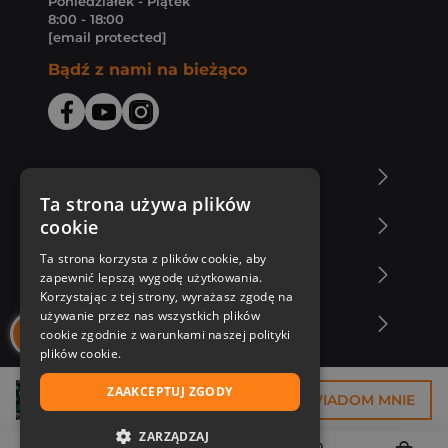
Poniedziałek - Piątek
8:00 - 18:00
[email protected]
Bądź z nami na bieżąco
O Księgarni Znak
Ta strona używa plików
cookie
Zakupy u nas
Ta strona korzysta z plików cookie, aby
Nasza oferta
zapewnić lepszą wygodę użytkowania.
Korzystając z tej strony, wyrażasz zgodę na
używanie przez nas wszystkich plików
Nasi autorzy
cookie zgodnie z warunkami naszej polityki
plików cookie.
ZAAKCEPTUJ ZGODY
33,74 zł
POWIADOM MNIE
ZARZĄDZAJ