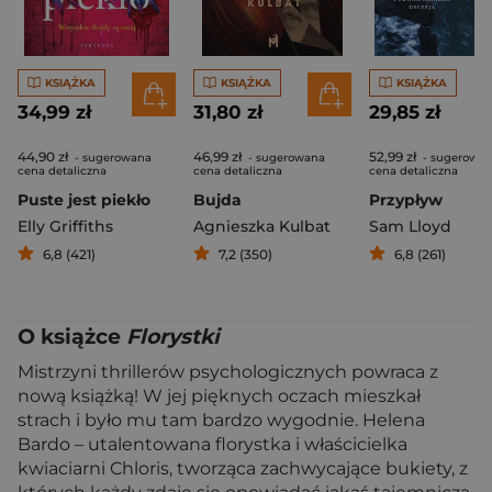
KSIĄŻKA
KSIĄŻKA
KSIĄŻKA
34,99 zł
31,80 zł
29,85 zł
44,90 zł
46,99 zł
52,99 zł
- sugerowana
- sugerowana
- sugerowa
cena detaliczna
cena detaliczna
cena detaliczna
Puste jest piekło
Bujda
Przypływ
Elly Griffiths
Agnieszka Kulbat
Sam Lloyd
6,8 (421)
7,2 (350)
6,8 (261)
O książce
Florystki
Mistrzyni thrillerów psychologicznych powraca z
nową książką! W jej pięknych oczach mieszkał
strach i było mu tam bardzo wygodnie. Helena
Bardo – utalentowana florystka i właścicielka
kwiaciarni Chloris, tworząca zachwycające bukiety, z