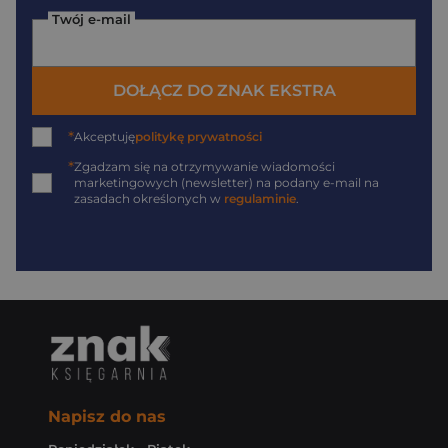
Twój e-mail
DOŁĄCZ DO ZNAK EKSTRA
*
Akceptuję
politykę prywatności
*
Zgadzam się na otrzymywanie wiadomości
marketingowych (newsletter) na podany
e-mail
na
zasadach określonych w
regulaminie
.
Napisz do nas