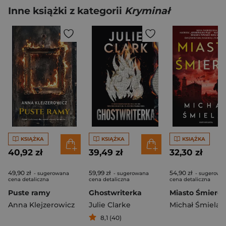
Inne książki z kategorii
Kryminał
KSIĄŻKA
KSIĄŻKA
KSIĄŻKA
40,92 zł
39,49 zł
32,30 zł
49,90 zł
59,99 zł
54,90 zł
- sugerowana
- sugerowana
- sugerowa
cena detaliczna
cena detaliczna
cena detaliczna
Puste ramy
Ghostwriterka
Miasto Śmierci
Anna Klejzerowicz
Julie Clarke
Michał Śmielak
8,1 (40)