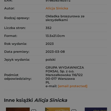
EAN:
9788383183572
Autor:
Alicja Sinicka
Okładka broszurowa ze
Rodzaj oprawy:
skrzydełkami
Liczba stron:
352
Format:
13.5x21.0cm
Rok wydania:
2023
Data premiery:
2023-03-08
Język wydania:
polski
GRUPA WYDAWNICZA
FOKSAL Sp. z o.o.
Podmiot
Marszałkowska 116/122
odpowiedzialny:
00-017 Warszawa
PL
e-mail:
[email protected]
Inne książki
Alicja Sinicka