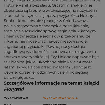
których każdy zdaje się opowiadać jakąś tajemniczą
historię – znika bez śladu. Ostatnim znakiem jej
obecności są krople krwi błyszczące na nożycach i
szpulach wstążek. Najlepsza przyjaciółka Heleny –
Sonia – która również pracuje w Chloris, wraz z
policją rozpoczyna desperackie poszukiwania,
starając się rozwikłać sprawę zaginięcia. Z każdym
dniem utwierdza się jednak w przekonaniu, że
nikomu nie może ufać, nawet mężowi swojej
zaginionej przyjaciółki. Pewnej nocy dostaje
zagadkową wiadomość – nadawca ostrzega, że ta
sprawa dotyczy także jej. Czy Helena naprawdę była
tak idealna, jak jej ukochane białe kalie? A może
latami skrywała coś przed światem? Jedno jest
pewne: korzenie rodzinnych tajemnic sięgają
bardzo głęboko.
Szczegółowe informacje na temat książki
Florystki
Wydawnictwo:
Wydawnictwo W.A.B.