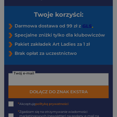
Twoje korzyści:
Darmowa dostawa od 99 zł z
Specjalne zniżki tylko dla klubowiczów
Pakiet zakładek Art Ladies za 1 zł
Brak opłat za uczestnictwo
Twój e-mail
DOŁĄCZ DO ZNAK EKSTRA
*
Akceptuję
politykę prywatności
*
Zgadzam się na otrzymywanie wiadomości
marketingowych (newsletter) na podany
e-mail
na