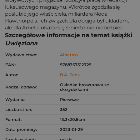
wpływowych przyjaciół i zdobyła pracę w redakcji
luksusowego magazynu. Wkrótce zgodziła się
poślubić jego właściciela, miliardera Neda
Hawthorpe'a. Ich związek dla obojga był układem,
ale dla Amelie okazał się śmiertelnie niebezpiec
Szczegółowe informacje na temat książki
Uwięziona
Wydawnictwo:
Albatros
EAN:
9788367512725
Autor:
B.A. Paris
Okładka broszurowa ze
Rodzaj oprawy:
skrzydełkami
Wydanie:
Pierwsze
Liczba stron:
352
Format:
13.3x20.5cm
Data premiery:
2023-01-29
Język wydania:
polski