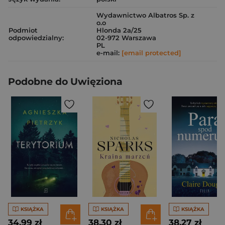
Wydawnictwo Albatros Sp. z
o.o
Podmiot
Hlonda 2a/25
odpowiedzialny:
02-972 Warszawa
PL
e-mail:
[email protected]
Podobne do Uwięziona
KSIĄŻKA
KSIĄŻKA
KSIĄŻKA
34,99 zł
38,30 zł
38,27 zł