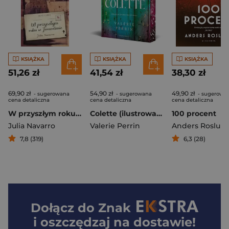
KSIĄŻKA
KSIĄŻKA
KSIĄŻKA
51,26 zł
41,54 zł
38,30 zł
69,90 zł
54,90 zł
49,90 zł
- sugerowana
- sugerowana
- sugerowa
cena detaliczna
cena detaliczna
cena detaliczna
W przyszłym roku w Jerozolimie
Colette (ilustrowane brzegi)
100 procent
Julia Navarro
Valerie Perrin
Anders Roslun
7,8 (319)
6,3 (28)
Dołącz do
Znak
i oszczędzaj na dostawie!