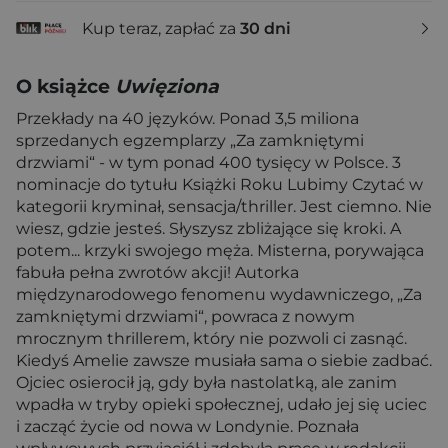
Kup teraz, zapłać za
30 dni
O książce
Uwięziona
Przekłady na 40 języków. Ponad 3,5 miliona
sprzedanych egzemplarzy „Za zamkniętymi
drzwiami“ - w tym ponad 400 tysięcy w Polsce. 3
nominacje do tytułu Książki Roku Lubimy Czytać w
kategorii kryminał, sensacja/thriller. Jest ciemno. Nie
wiesz, gdzie jesteś. Słyszysz zbliżające się kroki. A
potem... krzyki swojego męża. Misterna, porywająca
fabuła pełna zwrotów akcji! Autorka
międzynarodowego fenomenu wydawniczego, „Za
zamkniętymi drzwiami“, powraca z nowym
mrocznym thrillerem, który nie pozwoli ci zasnąć.
Kiedyś Amelie zawsze musiała sama o siebie zadbać.
Ojciec osierocił ją, gdy była nastolatką, ale zanim
wpadła w tryby opieki społecznej, udało jej się uciec
i zacząć życie od nowa w Londynie. Poznała