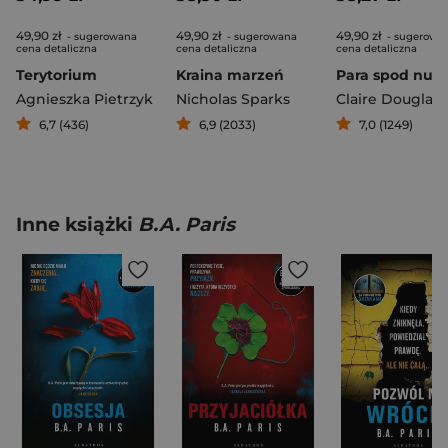
49,90 zł
49,90 zł
49,90 zł
- sugerowana
- sugerowana
- sugerowa
cena detaliczna
cena detaliczna
cena detaliczna
Terytorium
Kraina marzeń
Agnieszka Pietrzyk
Nicholas Sparks
Claire Douglas
6,7 (436)
6,9 (2033)
7,0 (1249)
Inne książki
B.A. Paris