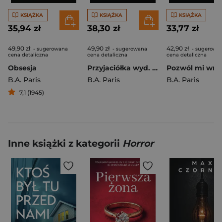
KSIĄŻKA
KSIĄŻKA
KSIĄŻKA
35,94 zł
38,30 zł
33,77 zł
49,90 zł
49,90 zł
42,90 zł
- sugerowana
- sugerowana
- sugerowa
cena detaliczna
cena detaliczna
cena detaliczna
Obsesja
Przyjaciółka wyd. specjalne
Pozwól mi wróc
B.A. Paris
B.A. Paris
B.A. Paris
7,1 (1945)
Inne książki z kategorii
Horror