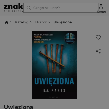
Czego szukasz?
Konto
Katalog
Horror
Uwięziona
Uwięziona