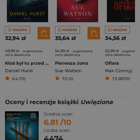
KSIĄŻKA
KSIĄŻKA
KSIĄŻKA
32,94 zł
35,64 zł
34,56 zł
49,99 zł
54,99 zł
52,99 zł
- sugerowana
- sugerowana
- sugerowa
cena detaliczna
cena detaliczna
cena detaliczna
Ktoś był tu przed nami
Pierwsza żona
Ofiara
Daniel Hurst
Sue Watson
Max Czornyj
6,4 (72)
7,0 (2)
7,3 (8570)
Oceny i recenzje książki
Uwięziona
Średnia ocen:
6.81
/10
Liczba ocen:
4474