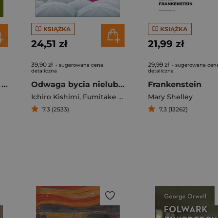
KSIĄŻKA
KSIĄŻKA
24,51 zł
21,99 zł
39,90 zł
29,99 zł
- sugerowana cena
- sugerowana cen
detaliczna
detaliczna
Opowiadania prawie wszystkie
Odwaga bycia nielubianym Japoński fenomen, który pokazuje, jak być wolnym i odmienić własne życie
Frankenstein
Ichiro Kishimi
,
Fumitake Koga
Mary Shelley
7,3 (2533)
7,3 (13262)