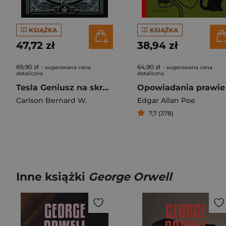
KSIĄŻKA
KSIĄŻKA
47,72 zł
38,94 zł
69,90 zł
64,90 zł
- sugerowana cena
- sugerowana cena
detaliczna
detaliczna
Tesla Geniusz na skraju szaleństwa
Carlson Bernard W.
Edgar Allan Poe
7,7 (378)
Inne książki
George Orwell