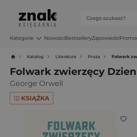
Kategorie
Nowości
Bestsellery
Zapowiedzi
Promo
Katalog
Literatura
Proza
Folwark zw
Folwark zwierzęcy Dzien
George Orwell
KSIĄŻKA