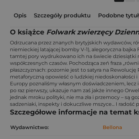
Opis
Szczegóły produktu
Podobne tytuł
O książce
Folwark zwierzęcy Dzienn
Odrzucana przez znanych brytyjskich wydawców, równ
niemieckiej latającej bomby V-1), alegoryczna bajka 
tamtej pory wydrukowano ich na świecie dziesiątki 
współczesnych czasów. Pochodząca zeń fraza „równi
płaszczyznach: pozornie jest to satyra na Rewolucj
metaforyczną opowieść o ludzkiej niedoskonałości i n
Europy poznaliśmy własnym doświadczeniem, lecz i pa
po raz pierwszy, ukazuje nam zaś jakże innego Orwel
jednak mroku polityki, nie ma zła i przemocy – są goź
sadzeniaki, inspekty i dokuczliwe mszyce... I radość 
Szczegółowe informacje na temat k
Wydawnictwo:
Bellona