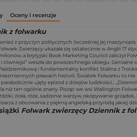
y
Oceny i recenzje
ik z folwarku
ież z przyczyn politycznych (wcześniej jej maszynopis 
Folwark Zwierzęcy ukazała się ostatecznie w Anglii 17 sty
milionów, a brytyjski Book Marketing Council zaliczył F
 i równiejsi” weszła do powszechnego obiegu. Genialne 
ę Październikową i fundamentalny konflikt Stalina z Tro
iezmiennych prawach historii. Światek Folwarku to nie ty
rabolicznie ujęty epizod z dziejów ludzkości... „Dzienn
la niż ten ogólnie znany. Pisząc we wsi Wallington Folwa
dziki, zioła, róże, sadzenie warzyw, okopywanie grządek, 
pisarza z obcowania z piękną angielską przyrodą jakiej dzi
siążki
Folwark zwierzęcy Dziennik z fo