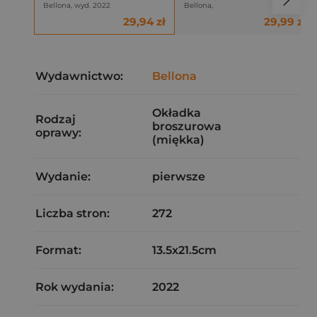
Bellona, wyd. 2022
Bellona,
29,94 zł
29,99 zł
Wydawnictwo:
Bellona
Okładka
Rodzaj
broszurowa
oprawy:
(miękka)
Wydanie:
pierwsze
Liczba stron:
272
Format:
13.5x21.5cm
Rok wydania:
2022