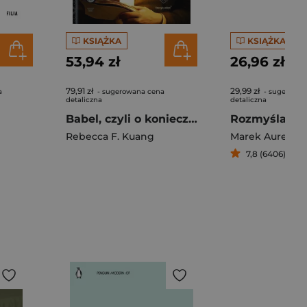
KSIĄŻKA
KSIĄŻKA
53,94 zł
26,96 zł
79,91 zł
29,99 zł
a
- sugerowana cena
- sugerowan
detaliczna
detaliczna
Babel, czyli o konieczności przemocy
Rozmyślania
Rebecca F. Kuang
Marek Aurelius
7,8 (6406)