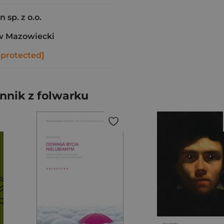
 sp. z o.o.
w Mazowiecki
 protected]
nnik z folwarku