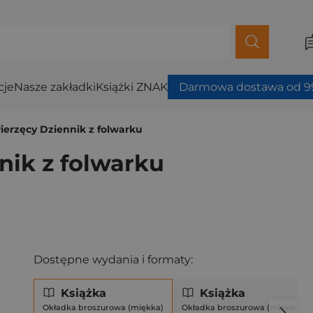
cje
Nasze zakładki
Książki ZNAK
Darmowa dostawa od 99
ierzęcy Dziennik z folwarku
nik z folwarku
Dostępne wydania i formaty:
Książka
Książka
Okładka broszurowa (miękka)
Okładka broszurowa (miękka)