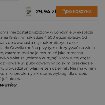
29,94 zł
DO KOSZYKA
omal nie został zniszczony w Londynie w eksplozji
cznia 1945 r. w nakładzie 4 500 egzemplarzy. Od
olwark do dwunastu najznakomitszych dzieł
dzieło Orwella można przy tym odczytywać na wielu
ckim, zarazem można je rozumieć jako mroczną
lko świat za „żelazną kurtyną”, który w tej części
ik z Folwarku”, publikowany w polskim przekładzie
rk, prowadził on właśnie ten dziennik. Nie ma w nim
kurniki, problemy z kretami, wybiegi dla drobiu,
ś już nie ma.
lwarku