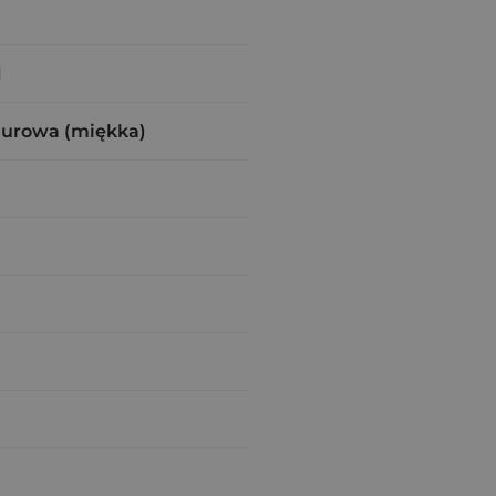
l
zurowa (miękka)